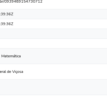
npq.br/0939489154730712
:39:36Z
:39:36Z
 Matemática
eral de Viçosa