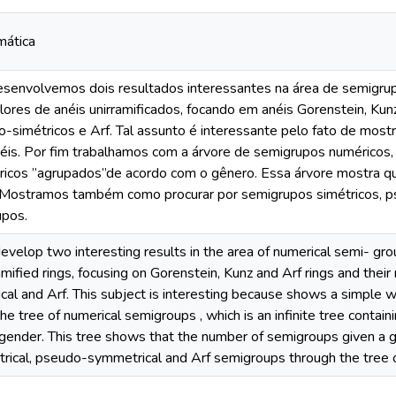
ática
esenvolvemos dois resultados interessantes na área de semigru
ores de anéis unirramificados, focando em anéis Gorenstein, Kun
o-simétricos e Arf. Tal assunto é interessante pelo fato de most
néis. Por fim trabalhamos com a árvore de semigrupos numéricos,
icos ”agrupados”de acordo com o gênero. Essa árvore mostra 
o. Mostramos também como procurar por semigrupos simétricos, p
upos.
evelop two interesting results in the area of numerical semi- gro
mified rings, focusing on Gorenstein, Kunz and Arf rings and thei
l and Arf. This subject is interesting because shows a simple way 
e tree of numerical semigroups , which is an infinite tree contain
gender. This tree shows that the number of semigroups given a g
rical, pseudo-symmetrical and Arf semigroups through the tree 