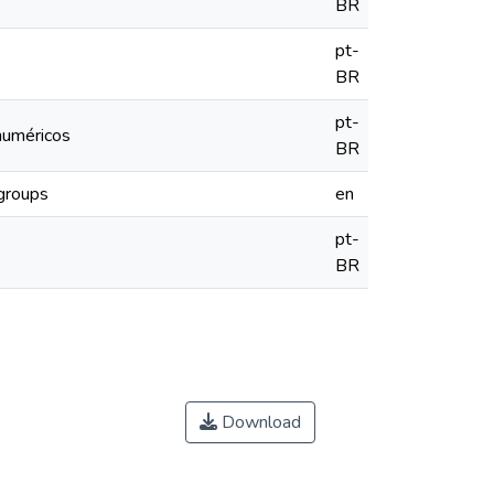
BR
pt-
BR
pt-
numéricos
BR
igroups
en
pt-
BR
Download