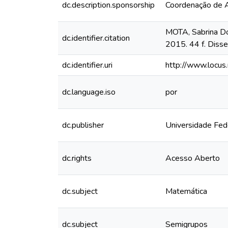
dc.description.sponsorship
Coordenação de A
MOTA, Sabrina Dor
dc.identifier.citation
2015. 44 f. Diss
dc.identifier.uri
http://www.locu
dc.language.iso
por
dc.publisher
Universidade Fed
dc.rights
Acesso Aberto
dc.subject
Matemática
dc.subject
Semigrupos