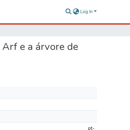
Log In
 Arf e a árvore de
pt-