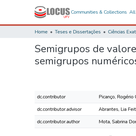
Communities & Collections
Al
Home
Teses e Dissertações
Semigrupos de valores
semigrupos numérico
dc.contributor
Picanço, Rogério 
dc.contributor.advisor
Abrantes, Lia Fei
dc.contributor.author
Mota, Sabrina Do