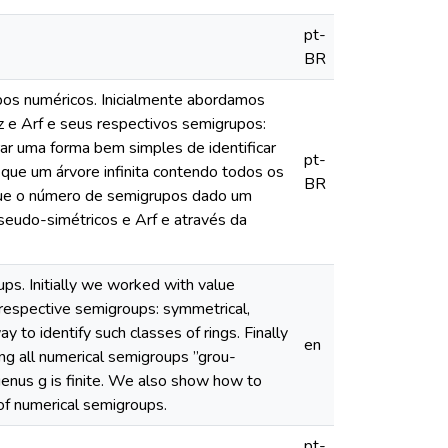
pt-
BR
pos numéricos. Inicialmente abordamos
z e Arf e seus respectivos semigrupos:
rar uma forma bem simples de identificar
pt-
 que um árvore infinita contendo todos os
BR
que o número de semigrupos dado um
seudo-simétricos e Arf e através da
ups. Initially we worked with value
r respective semigroups: symmetrical,
to identify such classes of rings. Finally
en
ing all numerical semigroups ”grou-
enus g is finite. We also show how to
of numerical semigroups.
pt-