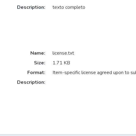
Description:
texto completo
Name:
license.txt
Size:
1.71 KB
Format:
Item-specific license agreed upon to s
Description: