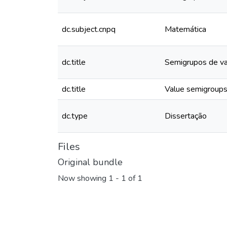
dc.subject.cnpq
Matemática
dc.title
Semigrupos de val
dc.title
Value semigroups 
dc.type
Dissertação
Files
Original bundle
Now showing
1 - 1 of 1