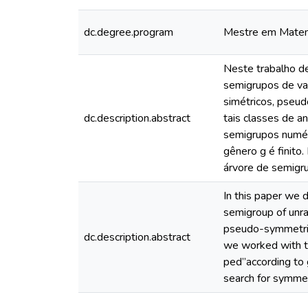
dc.degree.program
Mestre em Matem
Neste trabalho d
semigrupos de val
simétricos, pseud
dc.description.abstract
tais classes de a
semigrupos numér
gênero g é finit
árvore de semigr
In this paper we d
semigroup of unra
pseudo-symmetrica
dc.description.abstract
we worked with th
ped”according to 
search for symmet