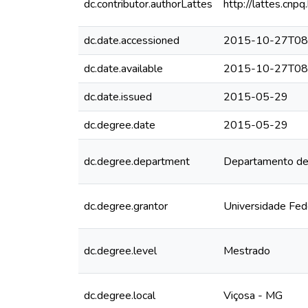
dc.contributor.authorLattes
http://lattes.c
dc.date.accessioned
2015-10-27T08
dc.date.available
2015-10-27T08
dc.date.issued
2015-05-29
dc.degree.date
2015-05-29
dc.degree.department
Departamento de
dc.degree.grantor
Universidade Fed
dc.degree.level
Mestrado
dc.degree.local
Viçosa - MG