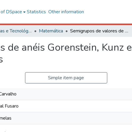
l of DSpace
Statistics
Other information
Ciências Exatas e Tecnológicas
Matemática
Semigrupos de valores de anéis Gorenstein, Kunz e Arf e a árvore de semigrupos numéricos
 de anéis Gorenstein, Kunz e
s
Simple item page
Carvalho
tal Fusaro
rnelas