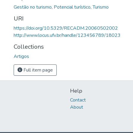
Gestão no turismo
,
Potencial turístico
,
Turismo
URI
https://doi.org/10.5329/RECADM.20060502002
http://www.locus.ufv.br/handle/123456789/18023
Collections
Artigos
Full item page
Help
Contact
About