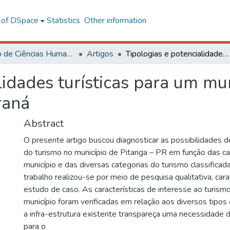
l of DSpace
Statistics
Other information
Instituto de Ciências Humanas e Sociais – CRP
Artigos
Tipologias e potencialidades turísticas para um município: um estudo de caso no estado do Paraná
lidades turísticas para um mu
raná
Abstract
O presente artigo buscou diagnosticar as possibilidades
do turismo no município de Pitanga – PR em função das car
município e das diversas categorias do turismo classificada
trabalho realizou-se por meio de pesquisa qualitativa, ca
estudo de caso. As características de interesse ao turismo
município foram verificadas em relação aos diversos tipos
a infra-estrutura existente transpareça uma necessidade 
para o