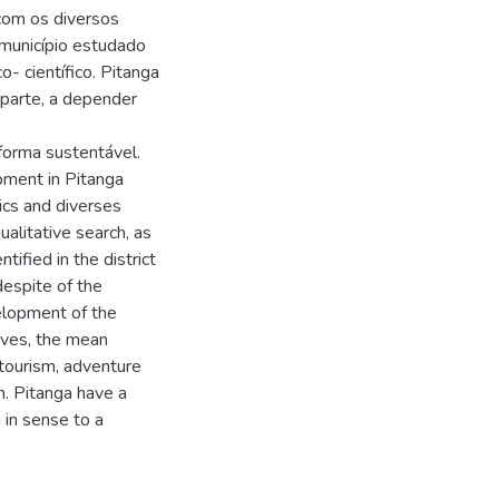
com os diversos
o município estudado
co- científico. Pitanga
 parte, a depender
orma sustentável.
pment in Pitanga
stics and diverses
ualitative search, as
tified in the district
despite of the
elopment of the
tives, the mean
 tourism, adventure
sm. Pitanga have a
 in sense to a