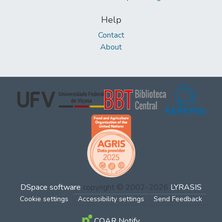
Help
Contact
About
DSpace software
copyright © 2002-2026
LYRASIS
Cookie settings
Accessibility settings
Send Feedback
COAR Notify