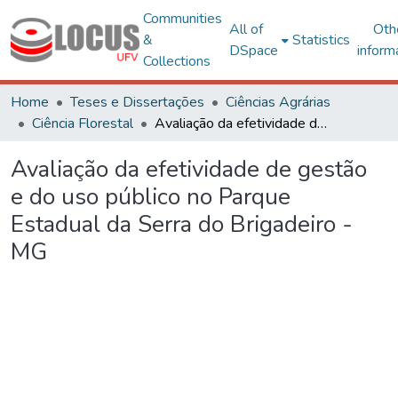
Communities
All of
Oth
&
Statistics
DSpace
inform
Collections
Home
Teses e Dissertações
Ciências Agrárias
Ciência Florestal
Avaliação da efetividade de gestão e do uso público no Parque Estadual da Serra do Brigadeiro - MG
Avaliação da efetividade de gestão
e do uso público no Parque
Estadual da Serra do Brigadeiro -
MG