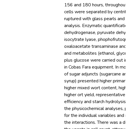
156 and 180 hours, throughout 
cells were separated by centrifug
ruptured with glass pearls and fr
analysis. Enzymatic quantificatio
dehydrogenase, pyruvate dehyd
isocytrate lyase, phophofrutoqu
oxaloacetate transaminase and d
and metabolites (ethanol, glycer
plus glucose were carried out in 
in Cobas Fara equipment. In most
of sugar adjuncts (sugarcane an
syrup) presented higher primary
higher mixed wort content, high
higher ort yield, representative 
efficiency and starch hydrolysis r
the physicochemical analyses, pH
for the individual variables and n
the interactions. There was a di