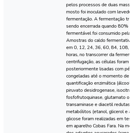
pelos processos de duas massas
mosto foi inoculado com levedur
fermentação. A fermentação tra
sendo encerrada quando 80% do
fermentável foi consumido pelas
Amostras do caldo fermentativo
em 0, 12, 24, 36, 60, 84, 108,
horas, no transcorrer da ferment
centrifugação, as células foram 
posteriormente lisadas com péro
congeladas até o momento de an
quantificação enzimática (álcool
piruvato desidrogenase, isocitrat
fosfofrutoquinase, glutamato ox
transaminase e diacetil redutase
metabólitos (etanol, glicerol e a
glicose foram realizadas em test
em aparelho Cobas Fara. Na mos