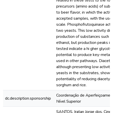
related in these tests to the for
precursors (amino acids) of subs
to beer flavor, in which the activi
accepted samples, with the use 
scale. Phosphofrutoquinase activ
two yeasts. This low activity did
production of substances such a
ethanol, but production peaks in
tested indicate a hi gher glycolyti
potential to produce key-metabo
used in other pathways. Diacetyl
although presenting low activiti
yeasts in the substrates, shows
potentiality of reducing diacetyl
sorghum and rice.
Coordenação de Aperfeiçoamen
dc.description.sponsorship
Nível Superior
SANTOS, Iratan Jorge dos. Cinét