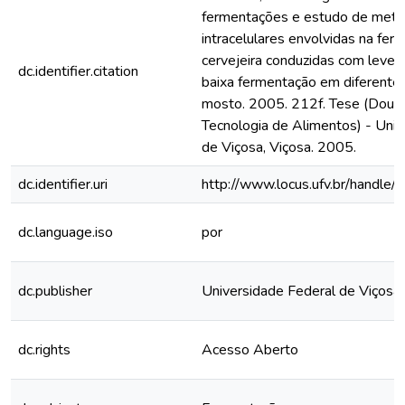
fermentações e estudo de metab
intracelulares envolvidas na fer
cervejeira conduzidas com leved
dc.identifier.citation
baixa fermentação em diferente
mosto. 2005. 212f. Tese (Douto
Tecnologia de Alimentos) - Univ
de Viçosa, Viçosa. 2005.
dc.identifier.uri
http://www.locus.ufv.br/hand
dc.language.iso
por
dc.publisher
Universidade Federal de Viçosa
dc.rights
Acesso Aberto