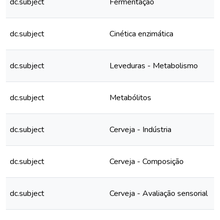
dc.subject
Fermentação
dc.subject
Cinética enzimática
dc.subject
Leveduras - Metabolismo
dc.subject
Metabólitos
dc.subject
Cerveja - Indústria
dc.subject
Cerveja - Composição
dc.subject
Cerveja - Avaliação sensorial