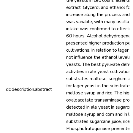
the yeasts in cell count, attenua
extract. Glycerol and ethanol fo
increase along the process and 
was variable, with many oscillat
intake was confirmed to effective
60 hours. Alcohol dehydrogenase
presented higher production pea
cultivations, in relation to lager 
not influence the ethanol levels 
yeasts. The best pyruvate deh
activities in ale yeast cultivatio
substrates maltose, sorghum an
for lager yeast in the substrates
dc.description.abstract
maltose syrup and rice. The hig
oxaloacetate transaminase prod
detected in ale yeast in sugarcan
maltose syrup and corn and in la
substrates sugarcane juice, rice, 
Phosphofrutoquinase presented g