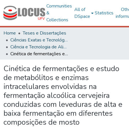
Communities
All of
Oth
&
Statistics
DSpace
inform
Collections
Home
Teses e Dissertações
Ciências Exatas e Tecnológicas
Ciência e Tecnologia de Alimentos
Cinética de fermentações e estudo de metabólitos e enzimas intracelulares envolvidas na fermentação alcoólica cervejeira conduzidas com leveduras de alta e baixa fermentação em diferentes composições de mosto
Cinética de fermentações e estudo
de metabólitos e enzimas
intracelulares envolvidas na
fermentação alcoólica cervejeira
conduzidas com leveduras de alta e
baixa fermentação em diferentes
composições de mosto