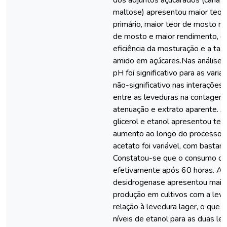
dos adjuntos açucarados (cana e
maltose) apresentou maior teor
primário, maior teor de mosto m
de mosto e maior rendimento, q
eficiência da mosturação e a taxa
amido em açúcares.Nas análises f
pH foi significativo para as variáv
não-significativo nas interações. 
entre as leveduras na contagem 
atenuação e extrato aparente. 
glicerol e etanol apresentou ten
aumento ao longo do processo 
acetato foi variável, com bastant
Constatou-se que o consumo de g
efetivamente após 60 horas. A a
desidrogenase apresentou maior
produção em cultivos com a leve
relação à levedura lager, o que n
níveis de etanol para as duas le