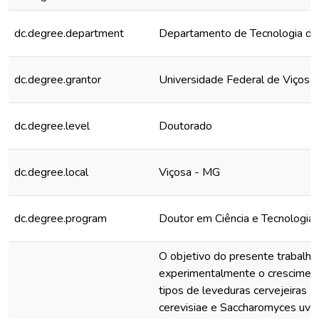
dc.degree.department
Departamento de Tecnologia de
dc.degree.grantor
Universidade Federal de Viçosa
dc.degree.level
Doutorado
dc.degree.local
Viçosa - MG
dc.degree.program
Doutor em Ciência e Tecnologia
O objetivo do presente trabalho f
experimentalmente o cresciment
tipos de leveduras cervejeiras 
cerevisiae e Saccharomyces uv