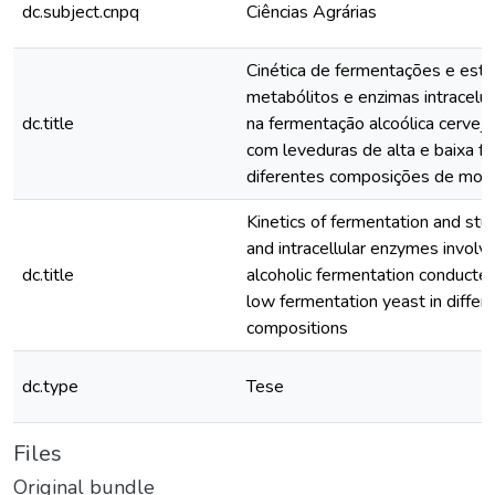
dc.subject.cnpq
Ciências Agrárias
Cinética de fermentações e est
metabólitos e enzimas intracelu
dc.title
na fermentação alcoólica cerveje
com leveduras de alta e baixa 
diferentes composições de mos
Kinetics of fermentation and stu
and intracellular enzymes involv
dc.title
alcoholic fermentation conducted
low fermentation yeast in differ
compositions
dc.type
Tese
Files
Original bundle