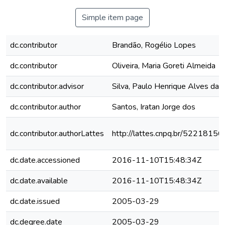
Simple item page
dc.contributor
Brandão, Rogélio Lopes
dc.contributor
Oliveira, Maria Goreti Almeida
dc.contributor.advisor
Silva, Paulo Henrique Alves da
dc.contributor.author
Santos, Iratan Jorge dos
dc.contributor.authorLattes
http://lattes.cnpq.br/522181
dc.date.accessioned
2016-11-10T15:48:34Z
dc.date.available
2016-11-10T15:48:34Z
dc.date.issued
2005-03-29
dc.degree.date
2005-03-29