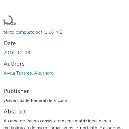
Loading...
Files
texto completo.pdf
(1.16 MB)
Date
2016-12-19
Authors
Ayala Tabares, Alejandro
Publisher
Universidade Federal de Viçosa
Abstract
A carne de frango consiste em uma matriz ideal para a
multiplicação de micro- organismos, e, portanto, é associada