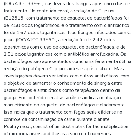
(IOC/ATCC 33560) nas fezes dos frangos após cinco dias de
tratamento. No conteúdo cecal, a redução de C. jejuni
(B12313) com tratamento de coquetel de bacteriófagos foi
de 2,58 ciclos logarítmicos, e o tratamento com o antibiótico
foi de 1,67 ciclos logarítmicos. Nos frangos infectados com C.
jejuni (IOC/ATCC 33560), a redução foi de 2,42 ciclos
logarítmicos com o uso de coquetel de bacteriófagos, e de
2,51 ciclos logarítmicos com o antibiótico enrofloxacina. Os
bacteriófagos são apresentados como uma ferramenta útil na
redução do patógeno C. jejuni, antes e após o abate. Mais
investigações devem ser feitas com outros antibióticos, com
o objetivo de aumentar o conhecimento de sinergia entre
bacteriófagos e antibióticos como terapêutico dentro da
granja. Em conteúdo cecal, as análises indicaram atuação
mais eficiente do coquetel de bacteriófagos isoladamente.
Isso indica que o tratamento com fagos seria eficiente no
controle da contaminação da carne durante o abate.
Poultry meat, consist of an ideal matrix for the multiplication
of microorganisms and thus is a source of numerous