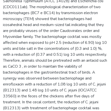
Salmonella Typhimuium (ATCC 14028) and Escherichia coli
(CDC0111ab). The morphological characterization of two
bacteriophages (BC7 e BC14) by transmission electron
microscopy (TEM) showed that bacteriophages had
icosahedral head and medium-sized tail indicating that they
are probably viruses of the order Caudovirales order and
Myoviridae family. The bacteriophage cocktail was mostly
affected when exposed to pH 2.5 (reduction of 6.90) log 10
units and bile salt in the concentrations of (0.3 and 1.0) %,
with a reduction of (0.37 and 0.51) log 10 units respectively.
Therefore, animals should be pretreated with an antacid such
as CaCO 3 , in order to maintain the viability of
bacteriophages in the gastrointestinal tract of birds. A
synergy was observed between bacteriophage and
enrofloxacin with a reduction of 1,08 log 10 units of C. jejuni
(B12313) and 1.48 log 10 units of C. jejuni (IOC/ATCC
33560) in the feces of the chickens after five days of
treatment. In the cecal content, the reduction of C. jejuni
(B12313) with treatment of bacteriophage cocktail was