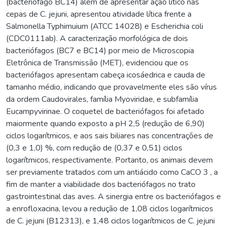
(bacteriófago BC14) além de apresentar ação lítico nas
cepas de C. jejuni, apresentou atividade lítica frente a
Salmonella Typhimuium (ATCC 14028) e Escherichia coli
(CDC0111ab). A caracterização morfológica de dois
bacteriófagos (BC7 e BC14) por meio de Microscopia
Eletrônica de Transmissão (MET), evidenciou que os
bacteriófagos apresentam cabeça icosáedrica e cauda de
tamanho médio, indicando que provavelmente eles são vírus
da ordem Caudovirales, família Myoviridae, e subfamília
Eucampyvirinae. O coquetel de bacteriófagos foi afetado
maiormente quando exposto a pH 2,5 (redução de 6,90)
ciclos logarítmicos, e aos sais biliares nas concentrações de
(0,3 e 1,0) %, com redução de (0,37 e 0,51) ciclos
logarítmicos, respectivamente. Portanto, os animais devem
ser previamente tratados com um antiácido como CaCO 3 , a
fim de manter a viabilidade dos bacteriófagos no trato
gastrointestinal das aves. A sinergia entre os bacteriófagos e
a enrofloxacina, levou a redução de 1,08 ciclos logarítmicos
de C. jejuni (B12313), e 1,48 ciclos logarítmicos de C. jejuni