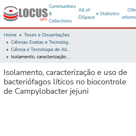
Communities
All of
Oth
&
Statistics
DSpace
inform
Collections
Home
Teses e Dissertações
Ciências Exatas e Tecnológicas
Ciência e Tecnologia de Alimentos
Isolamento, caracterização e uso de bacteriófagos líticos no biocontrole de Campylobacter jejuni
Isolamento, caracterização e uso de
bacteriófagos líticos no biocontrole
de Campylobacter jejuni