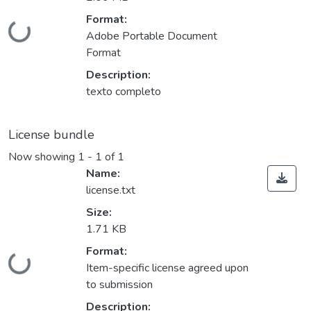
Format:
ding...
Adobe Portable Document
Format
Description:
texto completo
License bundle
Now showing
1 - 1 of 1
Name:
license.txt
Size:
1.71 KB
Format:
ding...
Item-specific license agreed upon
to submission
Description: