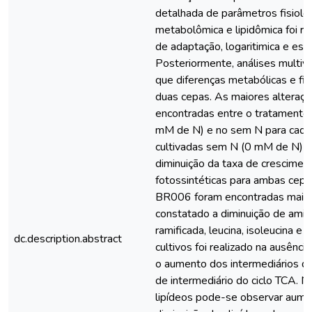
detalhada de parâmetros fisiológ
metabolômica e lipidômica foi re
de adaptação, logaritimica e esta
Posteriormente, análises multiv
que diferenças metabólicas e fis
duas cepas. As maiores alteraç
encontradas entre o tratamento
mM de N) e no sem N para cada 
cultivadas sem N (0 mM de N) 
diminuição da taxa de crescimen
fotossintéticas para ambas cep
BR006 foram encontradas mais a
constatado a diminuição de amin
ramificada, leucina, isoleucina e 
dc.description.abstract
cultivos foi realizado na ausênc
o aumento dos intermediários da v
de intermediário do ciclo TCA. 
lipídeos pode-se observar aum