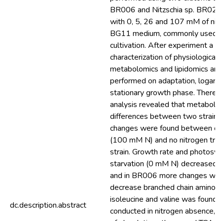
BR006 and Nitzschia sp. BR022
with 0, 5, 26 and 107 mM of nit
BG11 medium, commonly used i
cultivation. After experiment a d
characterization of physiological
metabolomics and lipidomics an
performed on adaptation, logari
stationary growth phase. Thereaf
analysis revealed that metabolic
differences between two strains
changes were found between co
(100 mM N) and no nitrogen tre
strain. Growth rate and photosyn
starvation (0 mM N) decreased fo
and in BR006 more changes wer
decrease branched chain amino ac
isoleucine and valine was found
dc.description.abstract
conducted in nitrogen absence, a