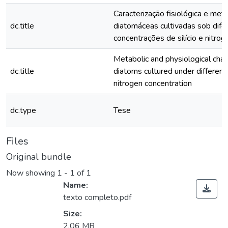
Caracterização fisiológica e met
dc.title
diatomáceas cultivadas sob dife
concentrações de silício e nitrog
Metabolic and physiological chara
dc.title
diatoms cultured under different 
nitrogen concentration
dc.type
Tese
Files
Original bundle
Now showing
1 - 1 of 1
Name:
texto completo.pdf
Size:
2.06 MB