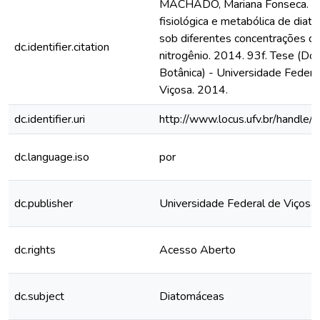
MACHADO, Mariana Fonseca. Ca
fisiológica e metabólica de diat
sob diferentes concentrações de 
dc.identifier.citation
nitrogênio. 2014. 93f. Tese (D
Botânica) - Universidade Federa
Viçosa. 2014.
dc.identifier.uri
http://www.locus.ufv.br/hand
dc.language.iso
por
dc.publisher
Universidade Federal de Viçosa
dc.rights
Acesso Aberto
dc.subject
Diatomáceas