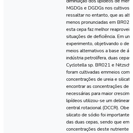
diminuição dos lipídeos de mem
MGDGs e DGDGs nos cultivos 
ressaltar no entanto, que as alt
menos pronunciadas em BR022,
esta cepa faz melhor reaprovei
situações de deficiência. Em um
experimento, objetivando o des
meios alternativos a base de águ
indústria petrolífera, duas cepa
Cyclotella sp. BR021 e Nitzschi
foram cultivadas emmeios com d
concentrações de ureia e silicato
encontrar as concentrações de uré
necessárias para maior crescime
lipídeos utilizou-se um deline
central rotacional (DCCR). Obes
silicato de sódio foi importante
das duas cepas, sendo que em 
concentrações deste nutriente f