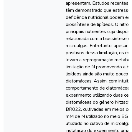
apresentam. Estudos recentes 
têm demonstrado que estresses
deficiência nutricional podem est
biossíntese de lipídeos. O nitro
principais nutrientes cuja disponi
relacionada com a biossíntese d
microalgas. Entretanto, apesar d
positivos dessa limitação, os m
levam a reprogramação metaból
limitação de N promovendo a bi
lipídeos ainda são muito pouco 
diatomáceas. Assim, com intuito
comportamento de diatomáceas f
experimento utilizando duas cep
diatomáceas do gênero Nitzschi
BR022, cultivadas em meios co
mM de N utilizado no meio BG
utilizado no cultivo de microalga
instalação do experimento uma c