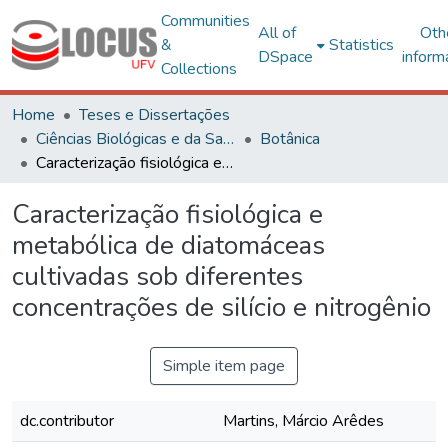
Communities
All of
Oth
&
Statistics
DSpace
inform
Collections
Home
Teses e Dissertações
Ciências Biológicas e da Saúde
Botânica
Caracterização fisiológica e metabólica de diatomáceas cultivadas sob diferentes concentrações de silício e nitrogênio
Caracterização fisiológica e
metabólica de diatomáceas
cultivadas sob diferentes
concentrações de silício e nitrogênio
Simple item page
dc.contributor
Martins, Márcio Arêdes