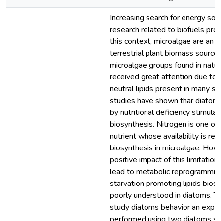
Increasing search for energy sou
research related to biofuels prod
this context, microalgae are an a
terrestrial plant biomass sourc
microalgae groups found in natu
received great attention due to 
neutral lipids present in many s
studies have shown thar diatom
by nutritional deficiency stimulat
biosynthesis. Nitrogen is one of
nutrient whose availability is rel
biosynthesis in microalgae. How
positive impact of this limitatio
lead to metabolic reprogramming
starvation promoting lipids biosyn
poorly understood in diatoms. Th
study diatoms behavior an expe
performed using two diatoms stra