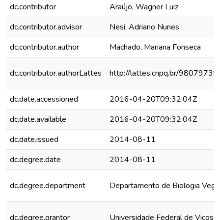
dc.contributor
Araújo, Wagner Luiz
dc.contributor.advisor
Nesi, Adriano Nunes
dc.contributor.author
Machado, Mariana Fonseca
dc.contributor.authorLattes
http://lattes.cnpq.br/980797
dc.date.accessioned
2016-04-20T09:32:04Z
dc.date.available
2016-04-20T09:32:04Z
dc.date.issued
2014-08-11
dc.degree.date
2014-08-11
dc.degree.department
Departamento de Biologia Vege
dc.degree.grantor
Universidade Federal de Viçosa