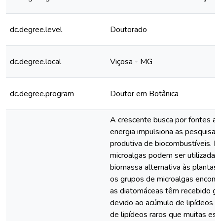
dc.degree.level
Doutorado
dc.degree.local
Viçosa - MG
dc.degree.program
Doutor em Botânica
A crescente busca por fontes al
energia impulsiona as pesquisas 
produtiva de biocombustíveis. N
microalgas podem ser utilizadas
biomassa alternativa às plantas 
os grupos de microalgas encont
as diatomáceas têm recebido gr
devido ao acúmulo de lipídeos n
de lipídeos raros que muitas es