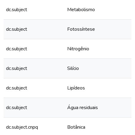
dc.subject
Metabolismo
dc.subject
Fotossíntese
dc.subject
Nitrogênio
dc.subject
Silício
dc.subject
Lipídeos
dc.subject
Água residuais
dc.subject.cnpq
Botânica