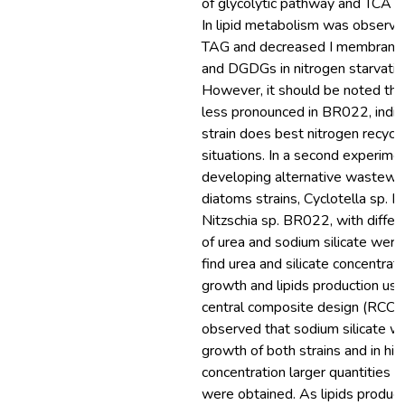
of glycolytic pathway and TCA cy
In lipid metabolism was observed
TAG and decreased I membrane
and DGDGs in nitrogen starvati
However, it should be noted th
less pronounced in BR022, indica
strain does best nitrogen recycli
situations. In a second experime
developing alternative wastew
diatoms strains, Cyclotella sp.
Nitzschia sp. BR022, with differ
of urea and sodium silicate were
find urea and silicate concentrat
growth and lipids production use
central composite design (RCCD)
observed that sodium silicate w
growth of both strains and in hig
concentration larger quantities 
were obtained. As lipids produc