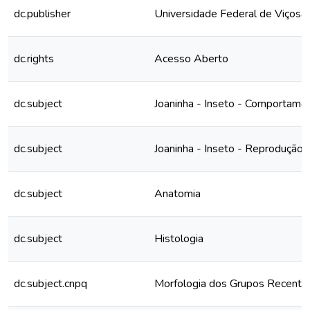
dc.publisher
Universidade Federal de Viçosa
dc.rights
Acesso Aberto
dc.subject
Joaninha - Inseto - Comportame
dc.subject
Joaninha - Inseto - Reprodução
dc.subject
Anatomia
dc.subject
Histologia
dc.subject.cnpq
Morfologia dos Grupos Recente