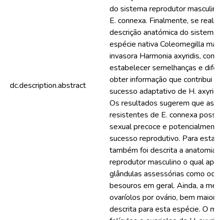
do sistema reprodutor masculino
E. connexa. Finalmente, se reali
descrição anatómica do sistema 
espécie nativa Coleomegilla mac
invasora Harmonia axyridis, com 
estabelecer semelhanças e difer
obter informação que contribui a 
dc.description.abstract
sucesso adaptativo de H. axyridi
Os resultados sugerem que as 
resistentes de E. connexa pos
sexual precoce e potencialment
sucesso reprodutivo. Para esta 
também foi descrita a anatomia
reprodutor masculino o qual apr
glândulas assessórias como oco
besouros em geral. Ainda, a mé
ovaríolos por ovário, bem maior 
descrita para esta espécie. O m