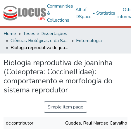
Communities
All of
Oth
&
Statistics
DSpace
inform
Collections
Home
Teses e Dissertações
Ciências Biológicas e da Saúde
Entomologia
Biologia reprodutiva de joaninha (Coleoptera: Coccinellidae): comportamento e morfologia do sistema reprodutor
Biologia reprodutiva de joaninha
(Coleoptera: Coccinellidae):
comportamento e morfologia do
sistema reprodutor
Simple item page
dc.contributor
Guedes, Raul Narciso Carvalho