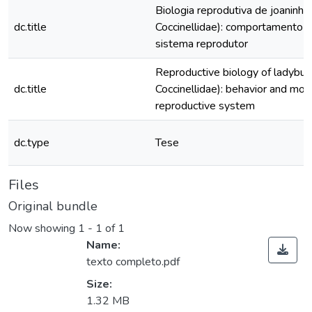
Biologia reprodutiva de joaninha
dc.title
Coccinellidae): comportamento e
sistema reprodutor
Reproductive biology of ladybug
dc.title
Coccinellidae): behavior and mor
reproductive system
dc.type
Tese
Files
Original bundle
Now showing
1 - 1 of 1
Name:
texto completo.pdf
Size:
1.32 MB