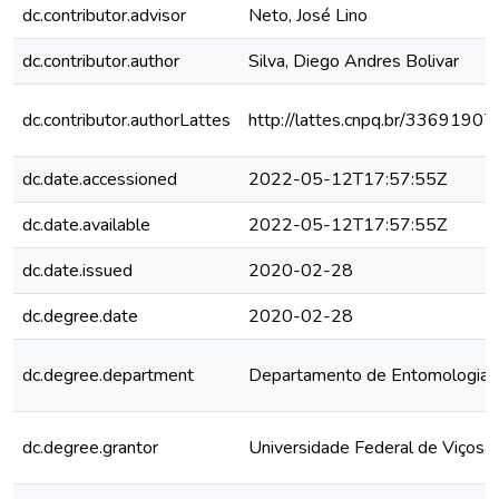
dc.contributor.advisor
Neto, José Lino
dc.contributor.author
Silva, Diego Andres Bolivar
dc.contributor.authorLattes
http://lattes.cnpq.br/336919
dc.date.accessioned
2022-05-12T17:57:55Z
dc.date.available
2022-05-12T17:57:55Z
dc.date.issued
2020-02-28
dc.degree.date
2020-02-28
dc.degree.department
Departamento de Entomologia
dc.degree.grantor
Universidade Federal de Viçosa