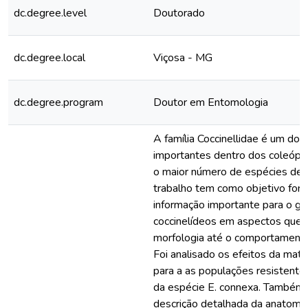
dc.degree.level
Doutorado
dc.degree.local
Viçosa - MG
dc.degree.program
Doutor em Entomologia
A família Coccinellidae é um dos
importantes dentro dos coleóp
o maior número de espécies desc
trabalho tem como objetivo forn
informação importante para o g
coccinelídeos em aspectos que 
morfologia até o comportamento
Foi analisado os efeitos da mat
para a as populações resistentes
da espécie E. connexa. Também 
descrição detalhada da anatomia