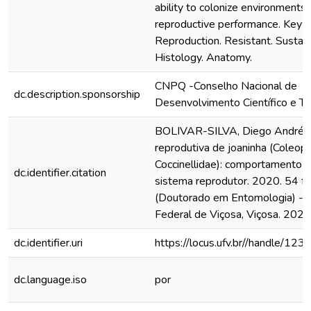
ability to colonize environments 
reproductive performance. Keyw
Reproduction. Resistant. Sustain
Histology. Anatomy.
CNPQ -Conselho Nacional de
dc.description.sponsorship
Desenvolvimento Científico e Te
BOLIVAR-SILVA, Diego Andrés. 
reprodutiva de joaninha (Coleopt
Coccinellidae): comportamento e
dc.identifier.citation
sistema reprodutor. 2020. 54 f.
(Doutorado em Entomologia) - 
Federal de Viçosa, Viçosa. 2020
dc.identifier.uri
https://locus.ufv.br//handle/
dc.language.iso
por