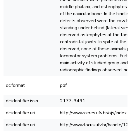
middle phalanx, and osteophytes in 
of the navicular bone. In the hindl
defects observed were the cow ho
standing under behind (lateral view
observed osteophytes at the tars
centrodistal joints. In spite of the 
observed, none of these animals pre
locomotor system problems. Furth
main activity of studied group and 
radiographic findings observed, n
dc.format
pdf
dc.identifier.issn
2177-3491
dc.identifier.uri
http://www.ceres.ufv.br/ojs/index.
dc.identifier.uri
http://www.locus.ufv.br/handle/