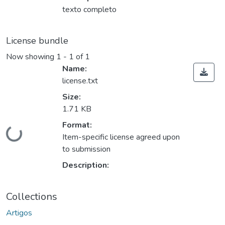
texto completo
License bundle
Now showing
1 - 1 of 1
Name:
license.txt
Size:
1.71 KB
Format:
Loading...
Item-specific license agreed upon
to submission
Description:
Collections
Artigos