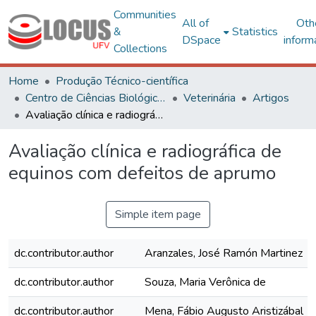
Communities
All of
Oth
&
Statistics
DSpace
inform
Collections
Home
Produção Técnico-científica
Centro de Ciências Biológicas e da Saúde
Veterinária
Artigos
Avaliação clínica e radiográfica de equinos com defeitos de aprumo
Avaliação clínica e radiográfica de
equinos com defeitos de aprumo
Simple item page
dc.contributor.author
Aranzales, José Ramón Martinez
dc.contributor.author
Souza, Maria Verônica de
dc.contributor.author
Mena, Fábio Augusto Aristizábal