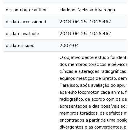
dc.contributor.author
Haddad, Melissa Alvarenga
dc.date.accessioned
2018-06-25T10:29:46Z
dc.date.available
2018-06-25T10:29:46Z
dc.date.issued
2007-04
O objetivo deste estudo foi identi
dos membros torácicos e pélvicos,
clínicas e alterações radiográfica
eqüinos mestiços de Bretão, sem hi
Para isso, após avaliação do apru
aparelho locomotor, cada animal f
radiográfico, de acordo com os de
apresentados e das possíveis sob
membros torácicos, os defeitos m
encontrados a partir de uma posição
divergentes e as convergentes, p