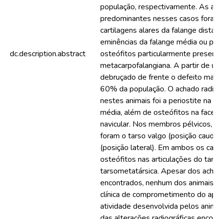
população, respectivamente. As alt
predominantes nesses casos foram 
cartilagens alares da falange dista
eminências da falange média ou pr
dc.description.abstract
osteófitos particularmente present
metacarpofalangiana. A partir de um
debruçado de frente o defeito mai
60% da população. O achado radiog
nestes animais foi a periostite na s
média, além de osteófitos na face a
navicular. Nos membros pélvicos, o
foram o tarso valgo (posição cauda
(posição lateral). Em ambos os ca
osteófitos nas articulações do tars
tarsometatársica. Apesar dos acha
encontrados, nenhum dos animais 
clínica de comprometimento do apa
atividade desenvolvida pelos anima
das alterações radiográficas enco