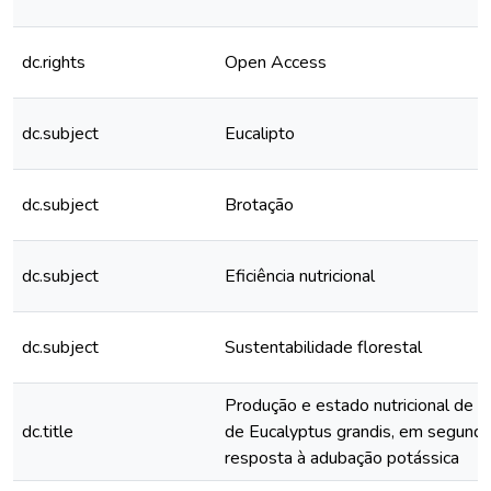
dc.rights
Open Access
dc.subject
Eucalipto
dc.subject
Brotação
dc.subject
Eficiência nutricional
dc.subject
Sustentabilidade florestal
Produção e estado nutricional de
dc.title
de Eucalyptus grandis, em segunda
resposta à adubação potássica