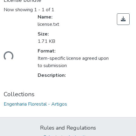
License bundle
Now showing
1 - 1 of 1
Name:
license.txt
Size:
1.71 KB
ading...
Format:
Item-specific license agreed upon
to submission
Description:
Collections
Engenharia Florestal - Artigos
Rules and Regulations