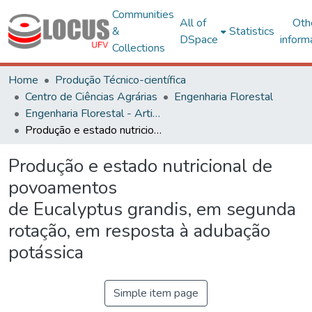
Communities
All of
Oth
&
Statistics
DSpace
inform
Collections
Home
Produção Técnico-científica
Centro de Ciências Agrárias
Engenharia Florestal
Engenharia Florestal - Artigos
Produção e estado nutricional de povoamentos de Eucalyptus grandis, em segunda rotação, em resposta à adubação potássica
Produção e estado nutricional de
povoamentos
de Eucalyptus grandis, em segunda
rotação, em resposta à adubação
potássica
Simple item page