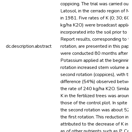
coppicing. The trial was carried ou
Latosol, in the cerrado region of Mi
in 1981. Five rates of K (0; 30; 60
kg/ha K2O) were broadcast applie
incorporated into the soil prior to s
Report results, corresponding to t
dc.description.abstract
rotation, are presented in this pa
were conducted 80 months after ha
Potassium applied at the beginning 
rotation increased stem volume an
second rotation (coppices), with th
difference (54%) observed betwee
the rate of 240 kg/ha K2O. Similarl
K in the fertilized trees was aroun
those of the control plot. In spite of
the second rotation was about 52%
the first rotation. This reduction in
attributed to the decrease of K in t
as of other nutrients such as P, Ca