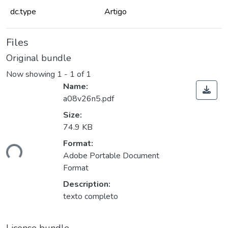
dc.type
Artigo
Files
Original bundle
Now showing
1 - 1 of 1
Name:
a08v26n5.pdf
Size:
74.9 KB
ading...
Format:
Adobe Portable Document
Format
Description:
texto completo