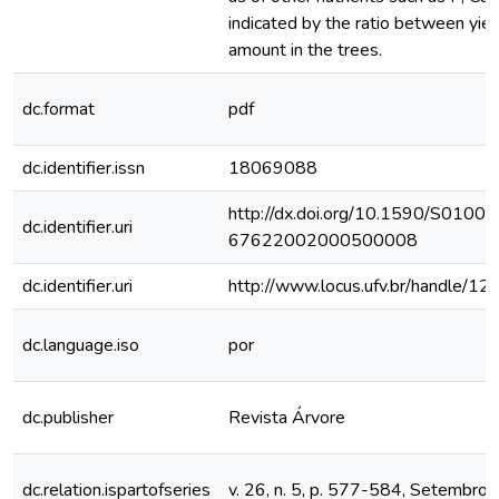
indicated by the ratio between yiel
amount in the trees.
dc.format
pdf
dc.identifier.issn
18069088
http://dx.doi.org/10.1590/S0100-
dc.identifier.uri
67622002000500008
dc.identifier.uri
http://www.locus.ufv.br/handle/
dc.language.iso
por
dc.publisher
Revista Árvore
dc.relation.ispartofseries
v. 26, n. 5, p. 577-584, Setembr