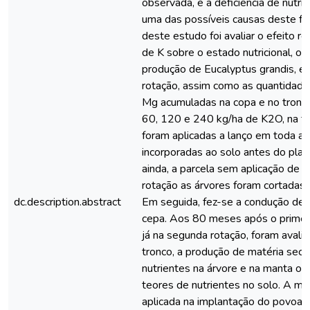
observada, e a deficiência de nutri
uma das possíveis causas deste fat
deste estudo foi avaliar o efeito r
de K sobre o estado nutricional, o 
produção de Eucalyptus grandis, 
rotação, assim como as quantidades
Mg acumuladas na copa e no tronc
60, 120 e 240 kg/ha de K2O, na fo
foram aplicadas a lanço em toda a 
incorporadas ao solo antes do planti
ainda, a parcela sem aplicação de K
rotação as árvores foram cortadas
dc.description.abstract
Em seguida, fez-se a condução de 
cepa. Aos 80 meses após o primeiro
já na segunda rotação, foram avali
tronco, a produção de matéria sec
nutrientes na árvore e na manta or
teores de nutrientes no solo. A ma
aplicada na implantação do povoa