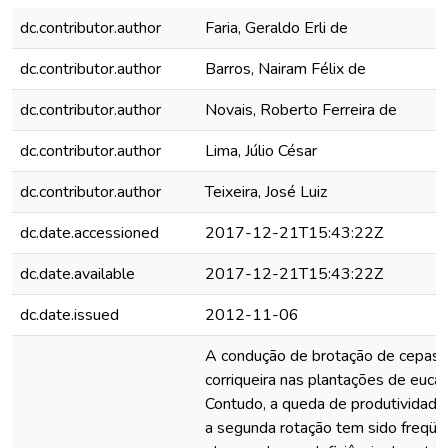
dc.contributor.author
Faria, Geraldo Erli de
dc.contributor.author
Barros, Nairam Félix de
dc.contributor.author
Novais, Roberto Ferreira de
dc.contributor.author
Lima, Júlio César
dc.contributor.author
Teixeira, José Luiz
dc.date.accessioned
2017-12-21T15:43:22Z
dc.date.available
2017-12-21T15:43:22Z
dc.date.issued
2012-11-06
A condução de brotação de cepas 
corriqueira nas plantações de eucali
Contudo, a queda de produtividade 
a segunda rotação tem sido freqü