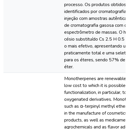
processo. Os produtos obtidos 
identificados por cromatografia
injeção com amostras autênticas
de cromatografia gasosa com de
espectrômetro de massas. O het
césio substituído Cs 2.5 H 0.5
o mais efetivo, apresentando u
praticamente total e uma selet
para os éteres, sendo 57% de α- 
éter.
Monotherpenes are renewable r
low cost to which it is possible 
functionalization, in particular, to
oxygenated derivatives. Monote
such as α-terpinyl methyl ether
in the manufacture of cosmetics
products, as well as medicament
agrochemicals and as flavor add