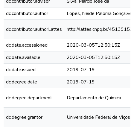
dc.contributor.advisor
Silva, Márcio José da
dc.contributor.author
Lopes, Neide Paloma Gonçalve
dc.contributor.authorLattes
http://lattes.cnpq.br/451391
dc.date.accessioned
2020-03-05T12:50:15Z
dc.date.available
2020-03-05T12:50:15Z
dc.date.issued
2019-07-19
dc.degree.date
2019-07-19
dc.degree.department
Departamento de Química
dc.degree.grantor
Universidade Federal de Viçosa