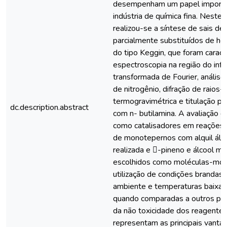
desempenham um papel importa
indústria de química fina. Neste 
realizou-se a síntese de sais de 
parcialmente substituídos de he
do tipo Keggin, que foram caract
espectroscopia na região do inf
transformada de Fourier, análise
de nitrogênio, difração de raios-X
termogravimétrica e titulação p
dc.description.abstract
com n- butilamina. A avaliação d
como catalisadores em reações d
de monotepernos com alquil álco
realizada e -pineno e álcool me
escolhidos como moléculas-mod
utilização de condições brandas
ambiente e temperaturas baixas
quando comparadas a outros pr
da não toxicidade dos reagentes
representam as principais vant