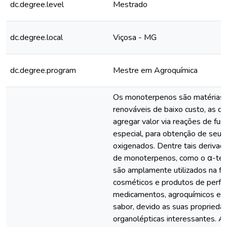
dc.degree.level
Mestrado
dc.degree.local
Viçosa - MG
dc.degree.program
Mestre em Agroquímica
Os monoterpenos são matérias
renováveis de baixo custo, as qu
agregar valor via reações de fun
especial, para obtenção de seus
oxigenados. Dentre tais derivad
de monoterpenos, como o α-terpi
são amplamente utilizados na fa
cosméticos e produtos de perfu
medicamentos, agroquímicos e a
sabor, devido as suas proprieda
organolépticas interessantes. A