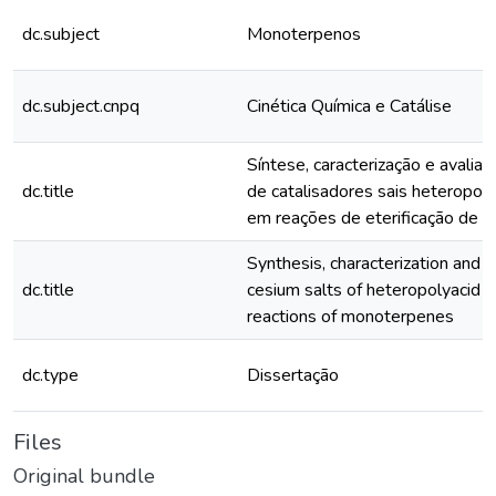
dc.subject
Monoterpenos
dc.subject.cnpq
Cinética Química e Catálise
Síntese, caracterização e avaliaç
dc.title
de catalisadores sais heteropoli
em reações de eterificação de 
Synthesis, characterization and e
dc.title
cesium salts of heteropolyacid in
reactions of monoterpenes
dc.type
Dissertação
Files
Original bundle