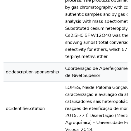
process. The products obtained 
by gas chromatography with co-i
authentic samples and by gas c
analysis with mass spectrometer
Substituted cesium heteropolys
Cs2.5H0.5PW12O40 was the mo
showing almost total conversi
selectivity for ethers, which 5
terpinyl methyl ether.
Coordenação de Aperfeiçoamen
dc.description.sponsorship
de Nível Superior
LOPES, Neide Paloma Gonçalves
caracterização e avaliação da at
catalisadores sais heteropoliáci
dc.identifier.citation
reações de eterificação de mon
2019. 77 f. Dissertação (Mestr
Agroquímica) - Universidade Fed
Viçosa. 2019.