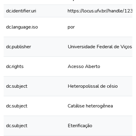
dc.identifier.uri
https://locus.ufv.br//handle/
dc.language.iso
por
dc.publisher
Universidade Federal de Viçosa
dc.rights
Acesso Aberto
dc.subject
Heteropolissal de césio
dc.subject
Catálise heterogênea
dc.subject
Eterificação