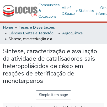
Communities
All of
Oth
&
Statistics
DSpace
inform
Collections
Home
Teses e Dissertações
Ciências Exatas e Tecnológicas
Agroquímica
Síntese, caracterização e avaliação da atividade de catalisadores sais heteropoliácidos de césio em reações de eterificação de monoterpenos
Síntese, caracterização e avaliação
da atividade de catalisadores sais
heteropoliácidos de césio em
reações de eterificação de
monoterpenos
Simple item page