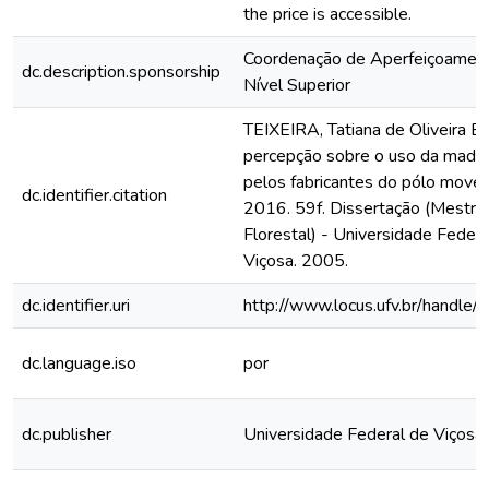
the price is accessible.
Coordenação de Aperfeiçoamen
dc.description.sponsorship
Nível Superior
TEIXEIRA, Tatiana de Oliveira B
percepção sobre o uso da madei
pelos fabricantes do pólo move
dc.identifier.citation
2016. 59f. Dissertação (Mestra
Florestal) - Universidade Federa
Viçosa. 2005.
dc.identifier.uri
http://www.locus.ufv.br/hand
dc.language.iso
por
dc.publisher
Universidade Federal de Viçosa