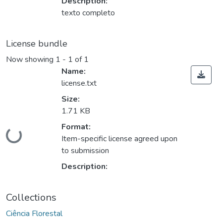
Description:
texto completo
License bundle
Now showing
1 - 1 of 1
Name:
license.txt
Size:
1.71 KB
Format:
Loading...
Item-specific license agreed upon
to submission
Description:
Collections
Ciência Florestal