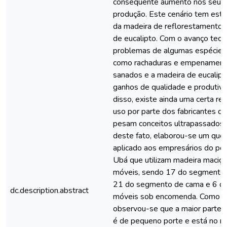
conseqüente aumento nos seus 
produção. Este cenário tem estim
da madeira de reflorestamento, 
de eucalipto. Com o avanço tecn
problemas de algumas espécies
como rachaduras e empenament
sanados e a madeira de eucalipt
ganhos de qualidade e produtiv
disso, existe ainda uma certa res
uso por parte dos fabricantes d
pesam conceitos ultrapassados 
deste fato, elaborou-se um quest
aplicado aos empresários do pó
Ubá que utilizam madeira maciça
móveis, sendo 17 do segmento d
21 do segmento de cama e 6 d
dc.description.abstract
móveis sob encomenda. Como re
observou-se que a maior parte
é de pequeno porte e está no 