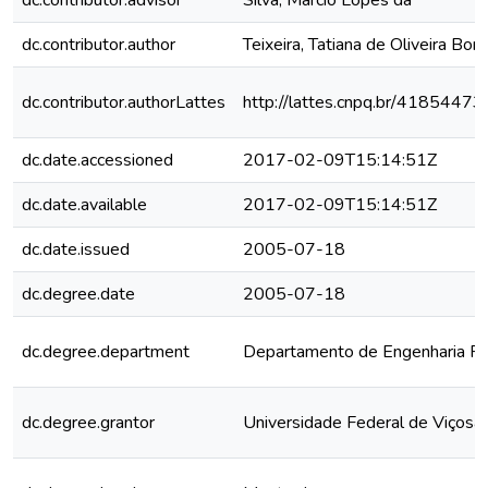
dc.contributor.advisor
Silva, Márcio Lopes da
dc.contributor.author
Teixeira, Tatiana de Oliveira Bor
dc.contributor.authorLattes
http://lattes.cnpq.br/418544
dc.date.accessioned
2017-02-09T15:14:51Z
dc.date.available
2017-02-09T15:14:51Z
dc.date.issued
2005-07-18
dc.degree.date
2005-07-18
dc.degree.department
Departamento de Engenharia Flo
dc.degree.grantor
Universidade Federal de Viçosa