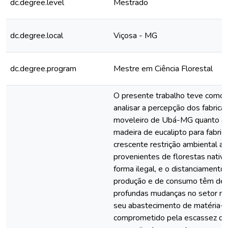
dc.degree.level
Mestrado
dc.degree.local
Viçosa - MG
dc.degree.program
Mestre em Ciência Florestal
O presente trabalho teve como p
analisar a percepção dos fabrica
moveleiro de Ubá-MG quanto à u
madeira de eucalipto para fabri
crescente restrição ambiental a
provenientes de florestas nativ
forma ilegal, e o distanciamento
produção e de consumo têm de
profundas mudanças no setor mo
seu abastecimento de matéria-p
comprometido pela escassez de