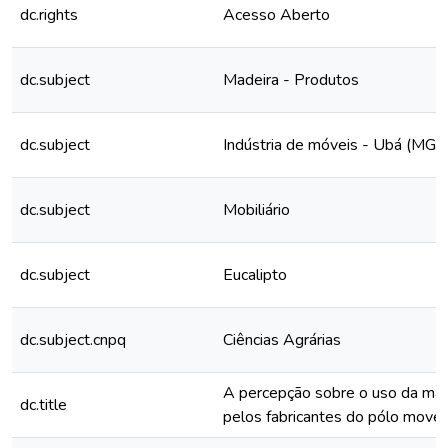
dc.rights
Acesso Aberto
dc.subject
Madeira - Produtos
dc.subject
Indústria de móveis - Ubá (MG)
dc.subject
Mobiliário
dc.subject
Eucalipto
dc.subject.cnpq
Ciências Agrárias
A percepção sobre o uso da mad
dc.title
pelos fabricantes do pólo move