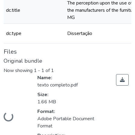
The perception upon the use of
dc.title
the manufacturers of the furnitu
MG
dc.type
Dissertação
Files
Original bundle
Now showing
1 - 1 of 1
Name:
texto completo.pdf
Size:
1.66 MB
Format:
Loading...
Adobe Portable Document
Format