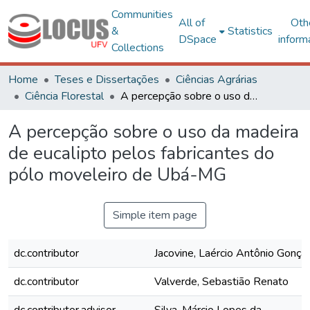
Communities
All of
Oth
&
Statistics
DSpace
inform
Collections
Home
Teses e Dissertações
Ciências Agrárias
Ciência Florestal
A percepção sobre o uso da madeira de eucalipto pelos fabricantes do pólo moveleiro de Ubá-MG
A percepção sobre o uso da madeira
de eucalipto pelos fabricantes do
pólo moveleiro de Ubá-MG
Simple item page
dc.contributor
Jacovine, Laércio Antônio Gonça
dc.contributor
Valverde, Sebastião Renato