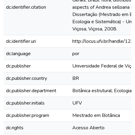
Gerais, Brazil: flora, distribut
dc.identifier.citation
aspects of Andrea selloana (B
Dissertação (Mestrado em Bot
Ecologia e Sistemática) - Uni
Viçosa, Viçosa, 2008.
dc.identifier.uri
http://locus.ufv.br/handle/
dc.language
por
dc.publisher
Universidade Federal de Viço
dc.publisher.country
BR
dc.publisher.department
Botânica estrutural; Ecologia 
dc.publisher.initials
UFV
dc.publisher.program
Mestrado em Botânica
dc.rights
Acesso Aberto