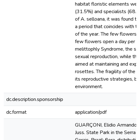
habitat floristic elements wer
(31.5%) and specialists (68.5
of A. selloana, it was found to
a period that coincides with 
of the year. The few flowers i
few flowers open a day per ind
melittophly Syndrome, the spec
sexual reproduction, while the
aimed at maintaining and exp
rosettes. The fragility of the 
its reproductive strategies, b
environment.
dc.description.sponsorship
dc.format
application/pdf
GUARÇONI, Elidio Armando E
Juss. State Park in the Serra