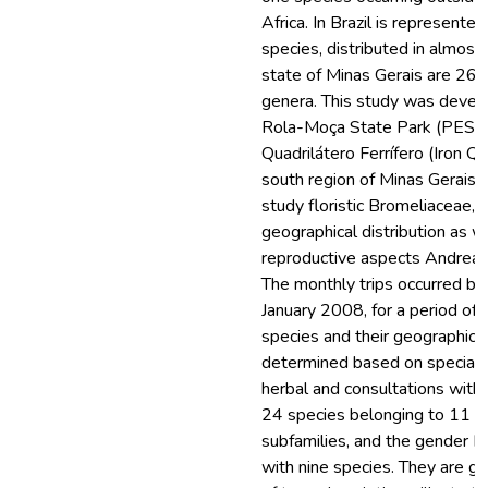
Africa. In Brazil is represent
species, distributed in almost 
state of Minas Gerais are 265
genera. This study was devel
Rola-Moça State Park (PESRM
Quadrilátero Ferrífero (Iron Qu
south region of Minas Gerais. 
study floristic Bromeliaceae, 
geographical distribution as w
reproductive aspects Andrea 
The monthly trips occurred b
January 2008, for a period of f
species and their geographical
determined based on specialize
herbal and consultations with 
24 species belonging to 11 g
subfamilies, and the gender D
with nine species. They are giv