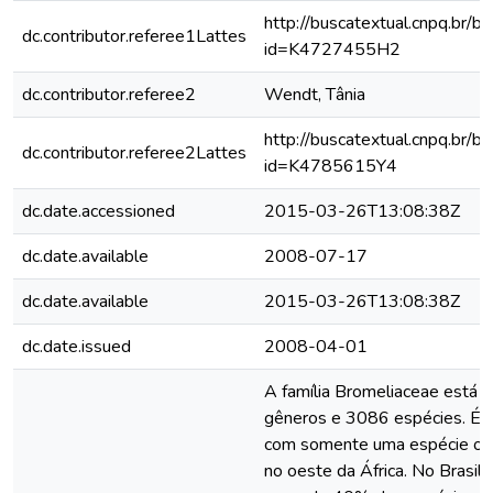
http://buscatextual.cnpq.br/bu
dc.contributor.referee1Lattes
id=K4727455H2
dc.contributor.referee2
Wendt, Tânia
http://buscatextual.cnpq.br/bu
dc.contributor.referee2Lattes
id=K4785615Y4
dc.date.accessioned
2015-03-26T13:08:38Z
dc.date.available
2008-07-17
dc.date.available
2015-03-26T13:08:38Z
dc.date.issued
2008-04-01
A família Bromeliaceae está 
gêneros e 3086 espécies. É um
com somente uma espécie oco
no oeste da África. No Brasil