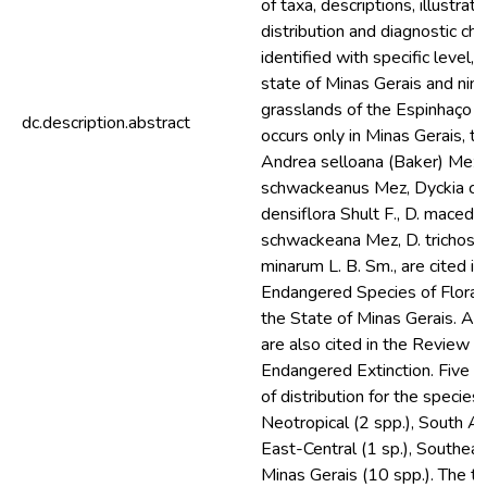
of taxa, descriptions, illustr
distribution and diagnostic ch
identified with specific level,
state of Minas Gerais and nine
grasslands of the Espinhaço 
dc.description.abstract
occurs only in Minas Gerais, 
Andrea selloana (Baker) Mez,
schwackeanus Mez, Dyckia con
densiflora Shult F., D. macedoi
schwackeana Mez, D. trichost
minarum L. B. Sm., are cited i
Endangered Species of Flora a
the State of Minas Gerais. A.
are also cited in the Review Li
Endangered Extinction. Five 
of distribution for the specie
Neotropical (2 spp.), South Am
East-Central (1 sp.), Southeast
Minas Gerais (10 spp.). The ta