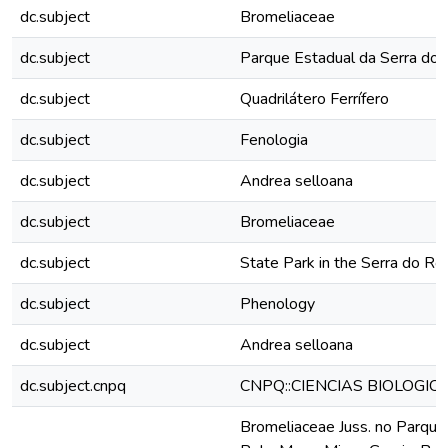
dc.subject
Bromeliaceae
dc.subject
Parque Estadual da Serra do
dc.subject
Quadrilátero Ferrífero
dc.subject
Fenologia
dc.subject
Andrea selloana
dc.subject
Bromeliaceae
dc.subject
State Park in the Serra do R
dc.subject
Phenology
dc.subject
Andrea selloana
dc.subject.cnpq
CNPQ::CIENCIAS BIOLOGIC
Bromeliaceae Juss. no Parque