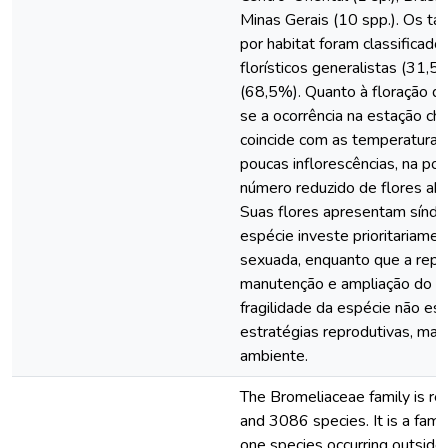
Minas Gerais (10 spp.). Os tá
por habitat foram classifica
florísticos generalistas (31,5
(68,5%). Quanto à floração de
se a ocorrência na estação ch
coincide com as temperaturas
poucas inflorescências, na p
número reduzido de flores aber
Suas flores apresentam síndro
espécie investe prioritariame
sexuada, enquanto que a repr
manutenção e ampliação do n
fragilidade da espécie não est
estratégias reprodutivas, ma
ambiente.
The Bromeliaceae family is r
and 3086 species. It is a famil
one species occurring outside