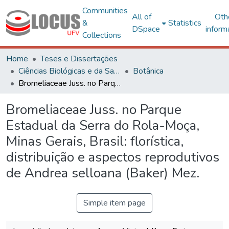
Communities
All of
Oth
&
Statistics
DSpace
inform
Collections
Home
Teses e Dissertações
Ciências Biológicas e da Saúde
Botânica
Bromeliaceae Juss. no Parque Estadual da Serra do Rola-Moça, Minas Gerais, Brasil: florística, distribuição e aspectos reprodutivos de Andrea selloana (Baker) Mez.
Bromeliaceae Juss. no Parque
Estadual da Serra do Rola-Moça,
Minas Gerais, Brasil: florística,
distribuição e aspectos reprodutivos
de Andrea selloana (Baker) Mez.
Simple item page