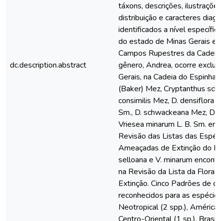
táxons, descrições, ilustraçõ
distribuição e caracteres diag
identificados a nível específ
do estado de Minas Gerais e n
Campos Rupestres da Cadeia
dc.description.abstract
gênero, Andrea, ocorre exclu
Gerais, na Cadeia do Espinhaç
(Baker) Mez, Cryptanthus sc
consimilis Mez, D. densiflora Sh
Sm., D. schwackeana Mez, D. t
Vriesea minarum L. B. Sm. en
Revisão das Listas das Espéc
Ameaçadas de Extinção do Es
selloana e V. minarum encon
na Revisão da Lista da Flora 
Extinção. Cinco Padrões de di
reconhecidos para as espéci
Neotropical (2 spp.), América d
Centro-Oriental (1 sp.), Brasil