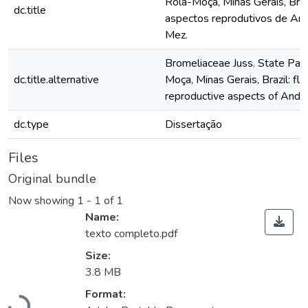
Rola-Moça, Minas Gerais, Brasil:
dc.title
aspectos reprodutivos de And
Mez.
Bromeliaceae Juss. State Park
dc.title.alternative
Moça, Minas Gerais, Brazil: flor
reproductive aspects of Andr
dc.type
Dissertação
Files
Original bundle
Now showing
1 - 1 of 1
Name:
texto completo.pdf
Size:
3.8 MB
Format: