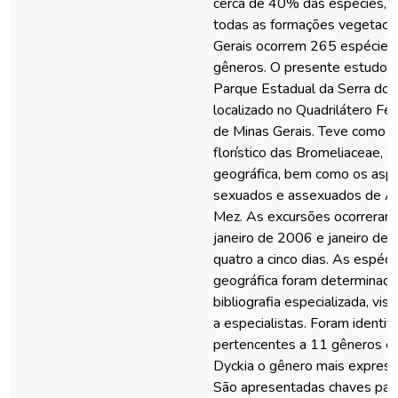
cerca de 40% das espécies, d
todas as formações vegetacio
Gerais ocorrem 265 espécies 
gêneros. O presente estudo f
Parque Estadual da Serra do
localizado no Quadrilátero Ferr
de Minas Gerais. Teve como o
florístico das Bromeliaceae, su
geográfica, bem como os aspe
sexuados e assexuados de An
Mez. As excursões ocorreram
janeiro de 2006 e janeiro de
quatro a cinco dias. As espéci
geográfica foram determinad
bibliografia especializada, vis
a especialistas. Foram identi
pertencentes a 11 gêneros e 
Dyckia o gênero mais express
São apresentadas chaves para