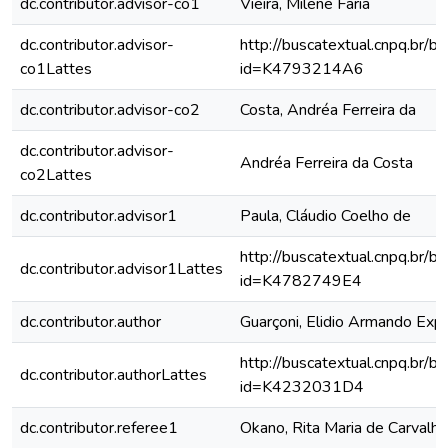
dc.contributor.advisor-co1
Vieira, Milene Faria
dc.contributor.advisor-
http://buscatextual.cnpq.br/bu
co1Lattes
id=K4793214A6
dc.contributor.advisor-co2
Costa, Andréa Ferreira da
dc.contributor.advisor-
Andréa Ferreira da Costa
co2Lattes
dc.contributor.advisor1
Paula, Cláudio Coelho de
http://buscatextual.cnpq.br/bu
dc.contributor.advisor1Lattes
id=K4782749E4
dc.contributor.author
Guarçoni, Elidio Armando Exp
http://buscatextual.cnpq.br/bu
dc.contributor.authorLattes
id=K4232031D4
dc.contributor.referee1
Okano, Rita Maria de Carvalho