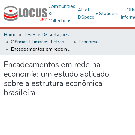
Communities
All of
Oth
&
Statistics
DSpace
inform
Collections
Home
Teses e Dissertações
Ciências Humanas, Letras e Artes
Economia
Encadeamentos em rede na economia: um estudo aplicado sobre a estrutura econômica brasileira
Encadeamentos em rede na
economia: um estudo aplicado
sobre a estrutura econômica
brasileira