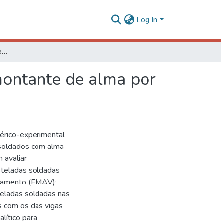
Log In
Estudo numérico-experimental da flambagem do montante de alma por cisalhamento em vigas casteladas soldadas
ontante de alma por
érico-experimental
 soldados com alma
 avaliar
steladas soldadas
lhamento (FMAV);
steladas soldadas nas
os com os das vigas
lítico para