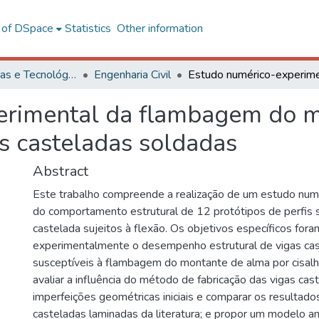
l of DSpace
Statistics
Other information
Ciências Exatas e Tecnológicas
Engenharia Civil
erimental da flambagem do m
s casteladas soldadas
Abstract
Este trabalho compreende a realização de um estudo num
do comportamento estrutural de 12 protótipos de perfis
castelada sujeitos à flexão. Os objetivos específicos foram
experimentalmente o desempenho estrutural de vigas ca
susceptíveis à flambagem do montante de alma por cisa
avaliar a influência do método de fabricação das vigas ca
imperfeições geométricas iniciais e comparar os resultad
casteladas laminadas da literatura; e propor um modelo ana