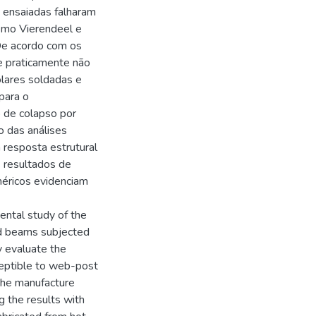
 ensaiadas falharam
smo Vierendeel e
 De acordo com os
e praticamente não
lares soldadas e
para o
 de colapso por
o das análises
 resposta estrutural
s resultados de
méricos evidenciam
ental study of the
ed beams subjected
y evaluate the
ceptible to web-post
 the manufacture
g the results with