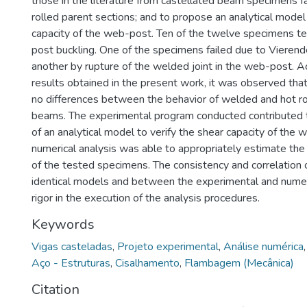
those in the literature from castellated beam specimens f
rolled parent sections; and to propose an analytical model 
capacity of the web-post. Ten of the twelve specimens t
post buckling. One of the specimens failed due to Viere
another by rupture of the welded joint in the web-post. A
results obtained in the present work, it was observed that 
no differences between the behavior of welded and hot ro
beams. The experimental program conducted contributed 
of an analytical model to verify the shear capacity of the w
numerical analysis was able to appropriately estimate the
of the tested specimens. The consistency and correlation o
identical models and between the experimental and numer
rigor in the execution of the analysis procedures.
Keywords
Vigas casteladas
,
Projeto experimental
,
Análise numérica
Aço - Estruturas
,
Cisalhamento
,
Flambagem (Mecânica)
Citation