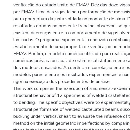
verificação do estado limite de FMAV. Dez das doze vigas
por FMAV. Uma das vigas falhou por formação de mecani
outra por ruptura da junta soldada no montante de alma.
resultados obtidos no presente trabalho, observou-se qu
existem diferenças entre o comportamento de vigas alveo
laminadas. O programa experimental conduzido contribuiu 
estabelecimento de uma proposta de verificação ao modo
FMAV. Por fim, o modelo numérico utilizado para realizaçã
numéricas prévias foi capaz de estimar satisfatoriamente a
dos modelos ensaiados. A coerência e correlação entre o
modelos pares e entre os resultados experimentais e nu
rigor na execução dos procedimentos de análise.
This work comprises the execution of a numerical-experim
structural behavior of 12 specimens of welded castellat
to bending. The specific objectives were to experimentall
structural performance of welded castellated beams sus
buckling under vertical shear; to evaluate the influence of
method on the initial geometric imperfections by comparin