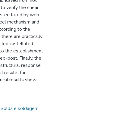
abricated from hot
to verify the shear
ested failed by web-
ndeel mechanism and
ccording to the
there are practically
lled castellated
to the establishment
eb-post. Finally, the
 structural response
f results for
ical results show
,
Solda e soldagem
,