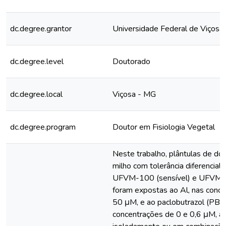
dc.degree.grantor
Universidade Federal de Viçosa
dc.degree.level
Doutorado
dc.degree.local
Viçosa - MG
dc.degree.program
Doutor em Fisiologia Vegetal
Neste trabalho, plântulas de do
milho com tolerância diferencial a
UFVM-100 (sensível) e UFVM-2
foram expostas ao Al, nas conc
50 μM, e ao paclobutrazol (PBZ)
concentrações de 0 e 0,6 μM, a