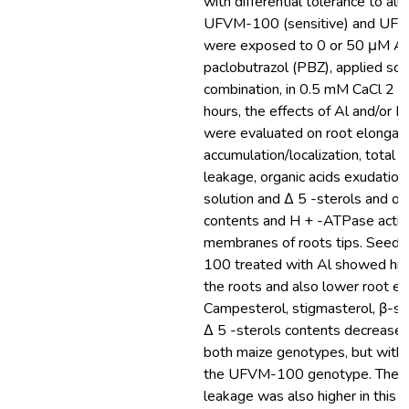
with differential tolerance to al
UFVM-100 (sensitive) and UFV
were exposed to 0 or 50 μM Al
paclobutrazol (PBZ), applied sole
combination, in 0.5 mM CaCl 2 , 
hours, the effects of Al and/or 
were evaluated on root elongati
accumulation/localization, total e
leakage, organic acids exudation
solution and Δ 5 -sterols and or
contents and H + -ATPase activi
membranes of roots tips. Seedl
100 treated with Al showed high
the roots and also lower root el
Campesterol, stigmasterol, β-sit
Δ 5 -sterols contents decreased 
both maize genotypes, but with h
the UFVM-100 genotype. The to
leakage was also higher in this g