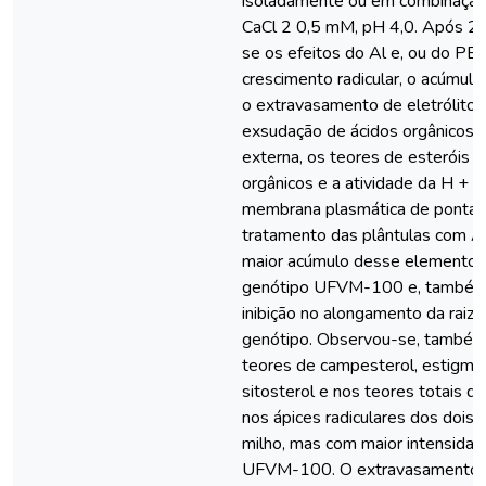
isoladamente ou em combinação
CaCl 2 0,5 mM, pH 4,0. Após 24
se os efeitos do Al e, ou do PB
crescimento radicular, o acúmulo/
o extravasamento de eletrólitos 
exsudação de ácidos orgânicos p
externa, os teores de esteróis e
orgânicos e a atividade da H +
membrana plasmática de pontas 
tratamento das plântulas com A
maior acúmulo desse elemento n
genótipo UFVM-100 e, também
inibição no alongamento da raiz p
genótipo. Observou-se, também
teores de campesterol, estigmas
sitosterol e nos teores totais d
nos ápices radiculares dos dois
milho, mas com maior intensidad
UFVM-100. O extravasamento de