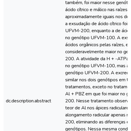
também, foi maior nesse genóti
ácido cítrico e málico nas raízes 
aproximadamente iguais nos doi
a exsudação de ácido cítrico foi
UFVM-200, enquanto a de ácido 
no genótipo UFVM-100. A exsu
ácidos orgânicos pelas raízes, en
consideravelmente maior no ge
200. A atividade da H + -ATPas
no genótipo UFVM-100, mas a
genótipo UFVM-200. A excreção
similar nos dois genótipos em t
tratamentos, exceto no tratame
Al + PBZ em que foi maior no 
dc.description.abstract
200. Nesse tratamento observ
teor de Al nos ápices radiculares
alongamento radicular apenas 
200, eliminando as diferenças en
genótipos. Nessa mesma condiç