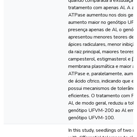
quando comparada à exsudação
tratamento com apenas Al. A ati
ATPase aumentou nos dois genó
aumento maior no genótipo UF
presença apenas de Al, o gen
apresentou menores teores des
ápices radiculares, menor inibiç
da raiz principal, maiores teores
campesterol, estigmasterol e β-
membrana plasmática e maior at
ATPase e, paralelamente, aume
de ácido cítrico, indicando que e
possui mecanismos de tolerânci
eficientes. O tratamento com P
Al, de modo geral, reduziu a tole
genótipo UFVM-200 ao Al em r
genótipo UFVM-100.
In this study, seedlings of two 