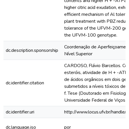
contents and higher H + -ATPase
higher citric acid exudation, exhi
efficient mechanism of Al toleran
plant treatment with PBZ reduc
tolerance of the UFVM-200 geno
the UFVM-100 genotype.
Coordenação de Aperfeiçoamen
dc.description.sponsorship
Nível Superior
CARDOSO, Flávio Barcellos. Co
esteróis, atividade de H + -AT
de ácidos orgânicos em dois gen
dc.identifier.citation
submetidos a níveis tóxicos de 
f. Tese (Doutorado em Fisiologia
Universidade Federal de Viçosa,
dc.identifier.uri
http://www.locus.ufv.br/hand
dc.language.iso
por