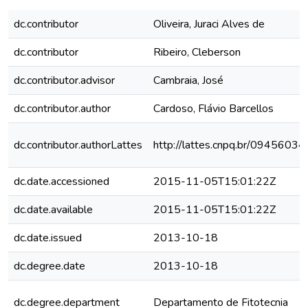
dc.contributor
Oliveira, Juraci Alves de
dc.contributor
Ribeiro, Cleberson
dc.contributor.advisor
Cambraia, José
dc.contributor.author
Cardoso, Flávio Barcellos
dc.contributor.authorLattes
http://lattes.cnpq.br/094560
dc.date.accessioned
2015-11-05T15:01:22Z
dc.date.available
2015-11-05T15:01:22Z
dc.date.issued
2013-10-18
dc.degree.date
2013-10-18
dc.degree.department
Departamento de Fitotecnia