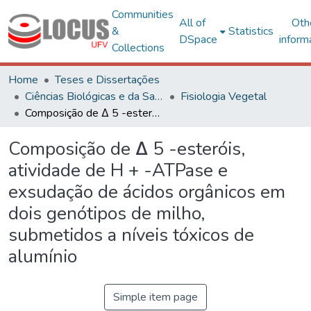
Communities
All of
Oth
&
Statistics
DSpace
inform
Collections
Home
Teses e Dissertações
Ciências Biológicas e da Saúde
Fisiologia Vegetal
Composição de ∆ 5 -esteróis, atividade de H + -ATPase e exsudação de ácidos orgânicos em dois genótipos de milho, submetidos a níveis tóxicos de alumínio
Composição de ∆ 5 -esteróis,
atividade de H + -ATPase e
exsudação de ácidos orgânicos em
dois genótipos de milho,
submetidos a níveis tóxicos de
alumínio
Simple item page