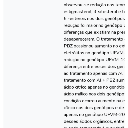
observou-se redução nos teores
estigmasterol, β-sitosterol e te
5 -esterois nos dois genótipos.
redução foi maior no genótipo 
diferenças que existiam na pres
desapareceram. O tratamento c
PBZ ocasionou aumento no ext
eletrólitos no genótipo UFVM-
redução no genótipo UFVM-100,
diferença entre esses dois genó
ao tratamento apenas com Al. A
tratamento com Al + PBZ aumen
ácido cítrico apenas no genóti
ácido málico nos dois genótipo
condição ocorreu aumento na ex
cítrico nos dois genótipos e de á
apenas no genótipo UFVM-200.
desses ácidos orgânicos, entreta