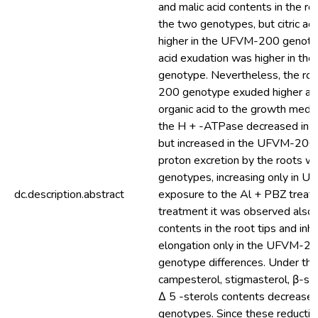
and malic acid contents in the ro
the two genotypes, but citric ac
higher in the UFVM-200 genotyp
acid exudation was higher in t
genotype. Nevertheless, the ro
200 genotype exuded higher amo
organic acid to the growth mediu
the H + -ATPase decreased in
but increased in the UFVM-200
proton excretion by the roots wa
genotypes, increasing only in 
dc.description.abstract
exposure to the Al + PBZ treatm
treatment it was observed also a
contents in the root tips and inhi
elongation only in the UFVM-20
genotype differences. Under this
campesterol, stigmasterol, β-sit
Δ 5 -sterols contents decreased
genotypes. Since these reductio