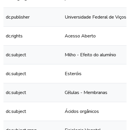
dc.publisher
Universidade Federal de Viçosa
dc.rights
Acesso Aberto
dc.subject
Milho - Efeito do alumínio
dc.subject
Esteróis
dc.subject
Células - Membranas
dc.subject
Ácidos orgânicos