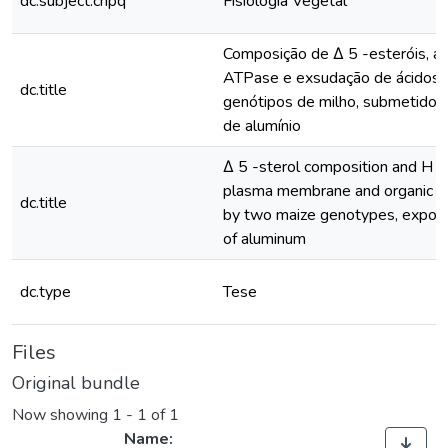
dc.subject.cnpq
Fisiologia Vegetal
Composição de ∆ 5 -esteróis, at
ATPase e exsudação de ácidos 
dc.title
genótipos de milho, submetidos 
de alumínio
∆ 5 -sterol composition and H 
plasma membrane and organic ac
dc.title
by two maize genotypes, expose
of aluminum
dc.type
Tese
Files
Original bundle
Now showing
1 - 1 of 1
Name: