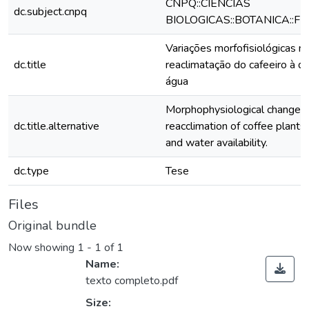
CNPQ::CIENCIAS
dc.subject.cnpq
BIOLOGICAS::BOTANICA::F
Variações morfofisiológicas n
dc.title
reaclimatação do cafeeiro à di
água
Morphophysiological changes 
dc.title.alternative
reacclimation of coffee plants 
and water availability.
dc.type
Tese
Files
Original bundle
Now showing
1 - 1 of 1
Name:
texto completo.pdf
Size: