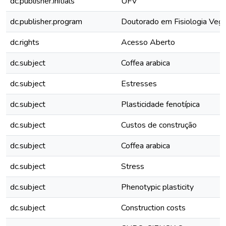
dc.publisher.initials
UFV
dc.publisher.program
Doutorado em Fisiologia Vege
dc.rights
Acesso Aberto
dc.subject
Coffea arabica
dc.subject
Estresses
dc.subject
Plasticidade fenotípica
dc.subject
Custos de construção
dc.subject
Coffea arabica
dc.subject
Stress
dc.subject
Phenotypic plasticity
dc.subject
Construction costs