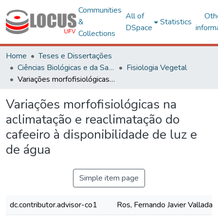
Communities
All of
Oth
&
Statistics
DSpace
inform
Collections
Home
Teses e Dissertações
Ciências Biológicas e da Saúde
Fisiologia Vegetal
Variações morfofisiológicas na aclimatação e reaclimatação do cafeeiro à disponibilidade de luz e de água
Variações morfofisiológicas na
aclimatação e reaclimatação do
cafeeiro à disponibilidade de luz e
de água
Simple item page
dc.contributor.advisor-co1
Ros, Fernando Javier Valladar