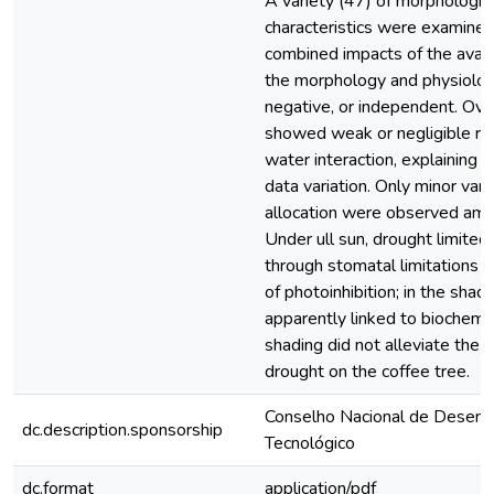
A variety (47) of morphologica
characteristics were examine
combined impacts of the avail
the morphology and physiolog
negative, or independent. Over
showed weak or negligible res
water interaction, explaining 
data variation. Only minor vari
allocation were observed amo
Under ull sun, drought limited
through stomatal limitations 
of photoinhibition; in the shad
apparently linked to biochemica
shading did not alleviate the 
drought on the coffee tree.
Conselho Nacional de Desenvo
dc.description.sponsorship
Tecnológico
dc.format
application/pdf