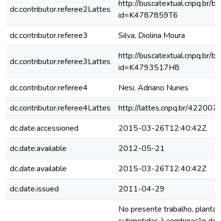
http://buscatextual.cnpq.br/bu
dc.contributor.referee2Lattes
id=K4787859T6
dc.contributor.referee3
Silva, Diolina Moura
http://buscatextual.cnpq.br/bu
dc.contributor.referee3Lattes
id=K4793517H8
dc.contributor.referee4
Nesi, Adriano Nunes
dc.contributor.referee4Lattes
http://lattes.cnpq.br/4220
dc.date.accessioned
2015-03-26T12:40:42Z
dc.date.available
2012-05-21
dc.date.available
2015-03-26T12:40:42Z
dc.date.issued
2011-04-29
No presente trabalho, plantas