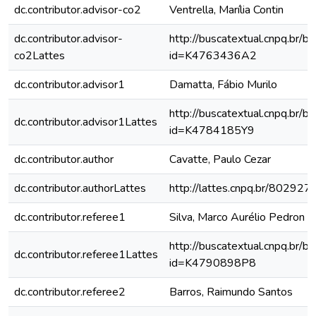
dc.contributor.advisor-co2
Ventrella, Marília Contin
dc.contributor.advisor-
http://buscatextual.cnpq.br/bu
co2Lattes
id=K4763436A2
dc.contributor.advisor1
Damatta, Fábio Murilo
http://buscatextual.cnpq.br/bu
dc.contributor.advisor1Lattes
id=K4784185Y9
dc.contributor.author
Cavatte, Paulo Cezar
dc.contributor.authorLattes
http://lattes.cnpq.br/8029
dc.contributor.referee1
Silva, Marco Aurélio Pedron e
http://buscatextual.cnpq.br/bu
dc.contributor.referee1Lattes
id=K4790898P8
dc.contributor.referee2
Barros, Raimundo Santos