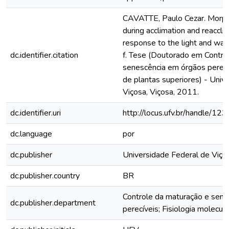
CAVATTE, Paulo Cezar. Morph
during acclimation and reacclim
response to the light and wate
dc.identifier.citation
f. Tese (Doutorado em Contro
senescência em órgãos perecív
de plantas superiores) - Univ
Viçosa, Viçosa, 2011.
dc.identifier.uri
http://locus.ufv.br/handle/
dc.language
por
dc.publisher
Universidade Federal de Viço
dc.publisher.country
BR
Controle da maturação e sen
dc.publisher.department
perecíveis; Fisiologia molecul