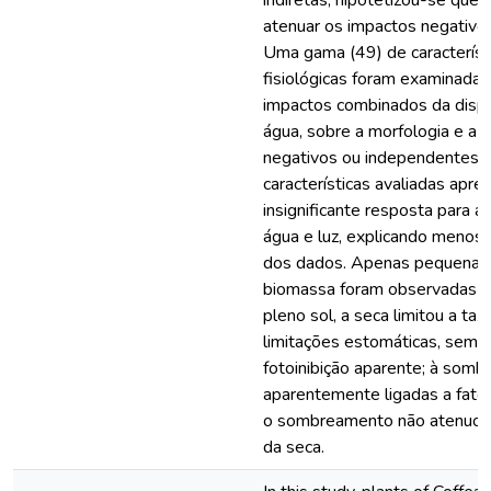
indiretas, hipotetizou-se qu
atenuar os impactos negativos
Uma gama (49) de característ
fisiológicas foram examinadas 
impactos combinados da dispon
água, sobre a morfologia e a fi
negativos ou independentes. 
características avaliadas apre
insignificante resposta para a
água e luz, explicando menos 
dos dados. Apenas pequenas 
biomassa foram observadas e
pleno sol, a seca limitou a tax
limitações estomáticas, sem 
fotoinibição aparente; à sombr
aparentemente ligadas a fator
o sombreamento não atenuou 
da seca.