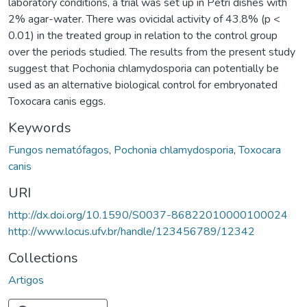
laboratory conditions, a trial was set up in Petri dishes with
2% agar-water. There was ovicidal activity of 43.8% (p <
0.01) in the treated group in relation to the control group
over the periods studied. The results from the present study
suggest that Pochonia chlamydosporia can potentially be
used as an alternative biological control for embryonated
Toxocara canis eggs.
Keywords
Fungos nematófagos
,
Pochonia chlamydosporia
,
Toxocara
canis
URI
http://dx.doi.org/10.1590/S0037-86822010000100024
http://www.locus.ufv.br/handle/123456789/12342
Collections
Artigos