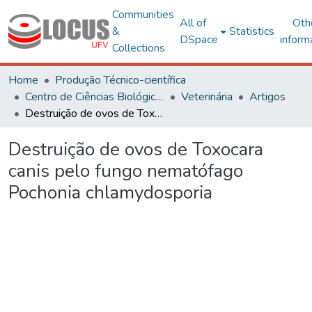
Communities
All of
Oth
&
Statistics
DSpace
inform
Collections
Home
Produção Técnico-científica
Centro de Ciências Biológicas e da Saúde
Veterinária
Artigos
Destruição de ovos de Toxocara canis pelo fungo nematófago Pochonia chlamydosporia
Destruição de ovos de Toxocara
canis pelo fungo nematófago
Pochonia chlamydosporia