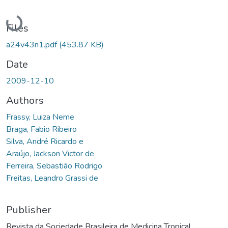
Loading...
Files
a24v43n1.pdf
(453.87 KB)
Date
2009-12-10
Authors
Frassy, Luiza Neme
Braga, Fabio Ribeiro
Silva, André Ricardo e
Araújo, Jackson Victor de
Ferreira, Sebastião Rodrigo
Freitas, Leandro Grassi de
Publisher
Revista da Sociedade Brasileira de Medicina Tropical