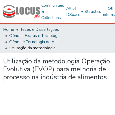
Communities
All of
Oth
&
Statistics
DSpace
inform
Collections
Home
Teses e Dissertações
Ciências Exatas e Tecnológicas
Ciência e Tecnologia de Alimentos
Utilização da metodologia Operação Evolutiva (EVOP) para melhoria de processo na indústria de alimentos
Utilização da metodologia Operação
Evolutiva (EVOP) para melhoria de
processo na indústria de alimentos