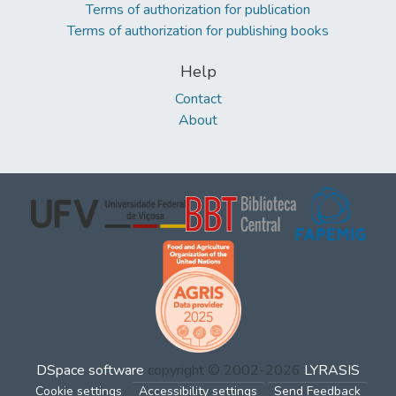
Terms of authorization for publication
Terms of authorization for publishing books
Help
Contact
About
DSpace software
copyright © 2002-2026
LYRASIS
Cookie settings
Accessibility settings
Send Feedback