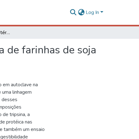
Log In
Efeitos do tratamento térmico na qualidade protéica de farinhas de soja convencional e isenta de lectina e inibidor Kunitz
a de farinhas de soja
co em autoclave na
de uma linhagem
a desses
omposições
 de tripsina, a
ade protéica nas
-se também um ensaio
gestibilidade