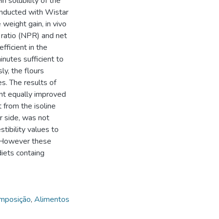
in solubility of the
onducted with Wistar
 weight gain, in vivo
in ratio (NPR) and net
fficient in the
minutes sufficient to
y, the flours
es. The results of
nt equally improved
t from the isoline
r side, was not
stibility values to
. However these
diets containg
omposição
,
Alimentos