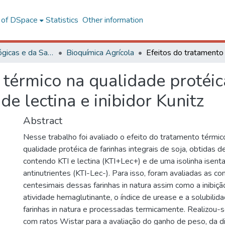
l of DSpace
Statistics
Other information
Ciências Biológicas e da Saúde
Bioquímica Agrícola
 térmico na qualidade protéic
de lectina e inibidor Kunitz
Abstract
Nesse trabalho foi avaliado o efeito do tratamento térmi
qualidade protéica de farinhas integrais de soja, obtidas 
contendo KTI e lectina (KTI+Lec+) e de uma isolinha isent
antinutrientes (KTI-Lec-). Para isso, foram avaliadas as c
centesimais dessas farinhas in natura assim como a inibição
atividade hemaglutinante, o índice de urease e a solubilid
farinhas in natura e processadas termicamente. Realizou
com ratos Wistar para a avaliação do ganho de peso, da di