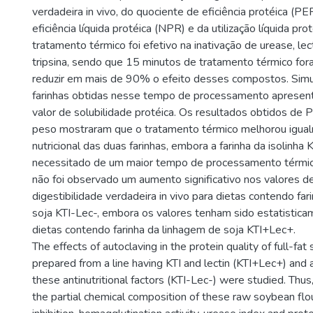
verdadeira in vivo, do quociente de eficiência protéica (PE
eficiência líquida protéica (NPR) e da utilização líquida pr
tratamento térmico foi efetivo na inativação de urease, lec
tripsina, sendo que 15 minutos de tratamento térmico for
reduzir em mais de 90% o efeito desses compostos. Sim
farinhas obtidas nesse tempo de processamento aprese
valor de solubilidade protéica. Os resultados obtidos de
peso mostraram que o tratamento térmico melhorou igual
nutricional das duas farinhas, embora a farinha da isolinha
necessitado de um maior tempo de processamento térmico
não foi observado um aumento significativo nos valores 
digestibilidade verdadeira in vivo para dietas contendo fa
soja KTI-Lec-, embora os valores tenham sido estatistica
dietas contendo farinha da linhagem de soja KTI+Lec+.
The effects of autoclaving in the protein quality of full-fat
prepared from a line having KTI and lectin (KTI+Lec+) and a
these antinutritional factors (KTI-Lec-) were studied. Thu
the partial chemical composition of these raw soybean flo