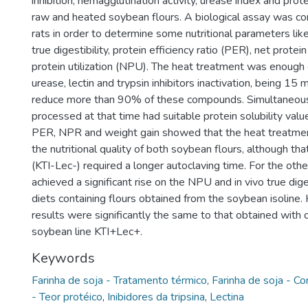
inhibition, hemagglutination activity, urease index and prote
raw and heated soybean flours. A biological assay was c
rats in order to determine some nutritional parameters like
true digestibility, protein efficiency ratio (PER), net prote
protein utilization (NPU). The heat treatment was enough e
urease, lectin and trypsin inhibitors inactivation, being 15 
reduce more than 90% of these compounds. Simultaneousl
processed at that time had suitable protein solubility valu
PER, NPR and weight gain showed that the heat treatme
the nutritional quality of both soybean flours, although tha
(KTI-Lec-) required a longer autoclaving time. For the othe
achieved a significant rise on the NPU and in vivo true dige
diets containing flours obtained from the soybean isoline
results were significantly the same to that obtained with 
soybean line KTI+Lec+.
Keywords
Farinha de soja - Tratamento térmico
,
Farinha de soja - C
- Teor protéico
,
Inibidores da tripsina
,
Lectina