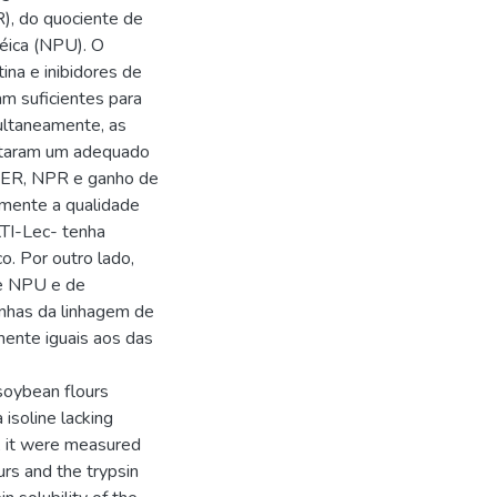
R), do quociente de
otéica (NPU). O
tina e inibidores de
am suficientes para
ultaneamente, as
ntaram um adequado
 PER, NPR e ganho de
mente a qualidade
 KTI-Lec- tenha
. Por outro lado,
de NPU e de
rinhas da linhagem de
mente iguais aos das
 soybean flours
 isoline lacking
s, it were measured
urs and the trypsin