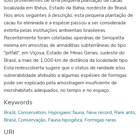
solo provenientes de uma pequena plantação de cacau
localizada em Ilhéus, Estado da Bahia, nordeste do Brasil.
Nos anos seguintes à descrição, esta pequena plantação de
cacau foi eliminada e a espécie passou a ser considerada
extinta pelas instituições ambientais brasileiras.
Recentemente foram coletadas operárias de Simopelta
minima em amostras de armadilhas subterrâneas do tipo
"pitfall", em Viçosa, Estado de Minas Gerais, sudeste do
Brasil, a mais de 1.000 km de distância da localidade tipo.
Esta redescoberta sugere que o status de raridade e/ou
vulnerabilidade atribuído a algumas espécies de formigas
pode ser explicado pela amostragem insuficiente de
microhabitats adequados, no tempo e no espaço.
Keywords
Brazil
,
Conservation
,
Hypogaeic fauna
,
New record
,
Rare ants
,
Brasil
,
Conservação
,
Fauna hipogéica
,
Formigas raras
URI