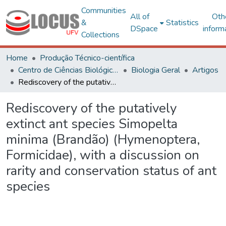
Communities
All of
Oth
&
Statistics
DSpace
inform
Collections
Home
Produção Técnico-científica
Centro de Ciências Biológicas e da Saúde
Biologia Geral
Artigos
Rediscovery of the putatively extinct ant species Simopelta minima (Brandão) (Hymenoptera, Formicidae), with a discussion on rarity and conservation status of ant species
Rediscovery of the putatively
extinct ant species Simopelta
minima (Brandão) (Hymenoptera,
Formicidae), with a discussion on
rarity and conservation status of ant
species