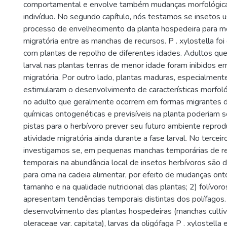
comportamental e envolve também mudanças morfológicas
indivíduo. No segundo capítulo, nós testamos se insetos
processo de envelhecimento da planta hospedeira para mo
migratória entre as manchas de recursos. P . xylostella foi
com plantas de repolho de diferentes idades. Adultos qu
larval nas plantas tenras de menor idade foram inibidos 
migratória. Por outro lado, plantas maduras, especialment
estimularam o desenvolvimento de características morfológ
no adulto que geralmente ocorrem em formas migrantes 
químicas ontogenéticas e previsíveis na planta poderiam 
pistas para o herbívoro prever seu futuro ambiente reprod
atividade migratória ainda durante a fase larval. No terceir
investigamos se, em pequenas manchas temporárias de re
temporais na abundância local de insetos herbívoros são d
para cima na cadeia alimentar, por efeito de mudanças on
tamanho e na qualidade nutricional das plantas; 2) folívor
apresentam tendências temporais distintas dos polífagos.
desenvolvimento das plantas hospedeiras (manchas cultiv
oleraceae var. capitata), larvas da oligófaga P . xylostella 