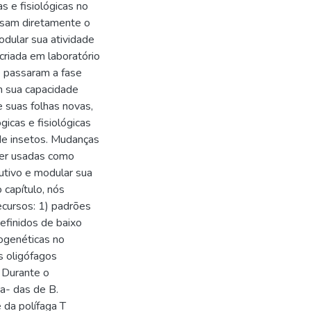
 e fisiológicas no
 usam diretamente o
dular sua atividade
 criada em laboratório
e passaram a fase
em sua capacidade
e suas folhas novas,
icas e fisiológicas
de insetos. Mudanças
ser usadas como
utivo e modular sua
o capítulo, nós
cursos: 1) padrões
efinidos de baixo
togenéticas no
os oligófagos
 Durante o
a- das de B.
e da polífaga T