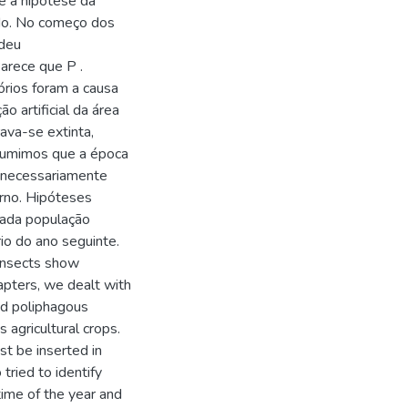
e a hipótese da
ado. No começo dos
edeu
arece que P .
órios foram a causa
o artificial da área
ava-se extinta,
ssumimos que a época
ão necessariamente
erno. Hipóteses
cada população
rio do ano seguinte.
 insects show
hapters, we dealt with
nd poliphagous
 agricultural crops.
st be inserted in
tried to identify
time of the year and