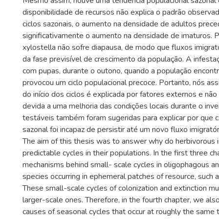
Mesmo assim, houve uma tendência populacional sazonal 
disponibilidade de recursos não explica o padrão observ
ciclos sazonais, o aumento na densidade de adultos prec
significativamente o aumento na densidade de imaturos. P
xylostella não sofre diapausa, de modo que fluxos imigrat
da fase previsível de crescimento da população. A infestaçã
com pupas, durante o outono, quando a população encontr
provocou um ciclo populacional precoce. Portanto, nós a
do início dos ciclos é explicada por fatores externos e n
devida a uma melhoria das condições locais durante o inv
testáveis também foram sugeridas para explicar por que 
sazonal foi incapaz de persistir até um novo fluxo imigrató
The aim of this thesis was to answer why do herbivorous
predictable cycles in their populations. In the first three c
mechanisms behind small- scale cycles in oligophagous a
species occurring in ephemeral patches of resource, such as
These small-scale cycles of colonization and extinction mu
larger-scale ones. Therefore, in the fourth chapter, we also 
causes of seasonal cycles that occur at roughly the same 