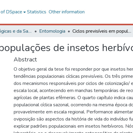
l of DSpace
Statistics
Other information
Ciências Biológicas e da Saúde
Entomologia
Ciclos previsíveis em populações de insetos herbívoros e suas causas
 populações de insetos herbív
Abstract
O objetivo geral da tese foi responder por que insetos h
tendências populacionais cíclicas previsíveis. Os três prim
dos mecanismos responsáveis por ciclos de colonização/ 
escala local, acontecendo em manchas temporárias de rec
agrícolas de plantas efêmeras. O quarto capítulo indica ca
populacional cíclica sazonal, ocorrendo na mesma época d
provavelmente em escala regional. Performance alimentar
oviposição são aspectos da história de vida do indivíduo 
explicar padrões populacionais em insetos herbívoros. N