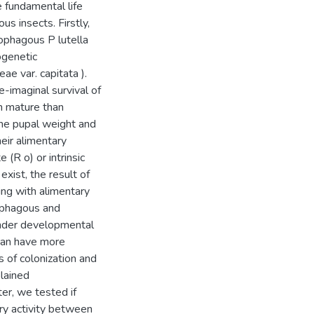
e fundamental life
us insects. Firstly,
ophagous P lutella
ogenetic
ae var. capitata ).
e-imaginal survival of
n mature than
the pupal weight and
heir alimentary
(R o) or intrinsic
exist, the result of
ing with alimentary
ophagous and
ender developmental
can have more
 of colonization and
lained
er, we tested if
ory activity between