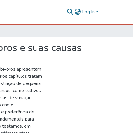
Log In
oros e suas causas
erbívoros apresentam
eiros capítulos tratam
extinção de pequena
ursos, como cultivos
usas de variação
o ano e
 e preferência de
fundamentais para
ós testamos, em