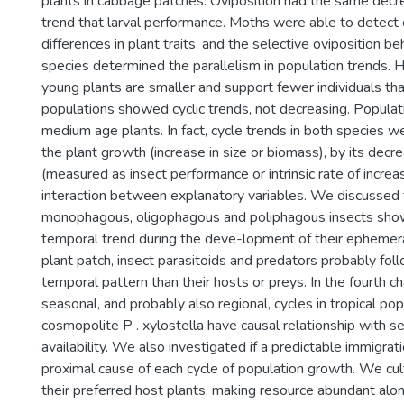
plants in cabbage patches. Oviposition had the same decr
trend that larval performance. Moths were able to detect
differences in plant traits, and the selective oviposition b
species determined the parallelism in population trends.
young plants are smaller and support fewer individuals th
populations showed cyclic trends, not decreasing. Popula
medium age plants. In fact, cycle trends in both species we
the plant growth (increase in size or biomass), by its decre
(measured as insect performance or intrinsic rate of increas
interaction between explanatory variables. We discussed
monophagous, oligophagous and poliphagous insects show
temporal trend during the deve-lopment of their ephemeral
plant patch, insect parasitoids and predators probably fo
temporal pattern than their hosts or preys. In the fourth c
seasonal, and probably also regional, cycles in tropical pop
cosmopolite P . xylostella have causal relationship with s
availability. We also investigated if a predictable immigrat
proximal cause of each cycle of population growth. We cult
their preferred host plants, making resource abundant alo