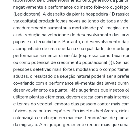
laboratório, se o desenvolvimento ontogenético da planta
negativamente a performance do inseto folívoro oligófago 
(Lepidoptera). A despeito da planta hospedeira ( B rassic
var.capitata) produzir folhas novas ao longo de toda a vida
amadurecimento aumentou a mortalidade pré-imaginal do 
ainda redução na velocidade de desenvolvimento das larv
pupas e na fecundidade. Portanto, o desenvolvimento da p
acompanhado de uma queda na sua qualidade, de modo qu
performance alimentar diminuída (expressa como taxa repro
ou como potencial de crescimento populacional (r)). Se nã
pressões seletivas mais fortes modulando o comportame
adultas, o resultado da seleção natural poderá ser a prefe
covariando com a performance ali-mentar das larvas duran
desenvolvimento da planta. Nós sugerimos que insetos ol
utilizam plantas efêmeras, devem atacar com mais intensi
e tenras do vegetal, embora elas possam conter mais co
tóxicos para outras espécies. Em insetos herbívoros, ciclo
colonização e extinção em manchas temporárias de plant
da migração. A migração geralmente requer mais que uma