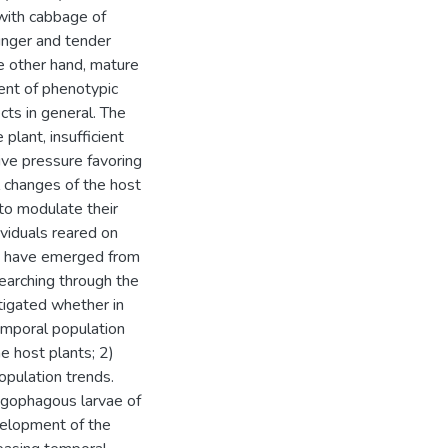
with cabbage of
ounger and tender
he other hand, mature
ent of phenotypic
ects in general. The
plant, insufficient
tive pressure favoring
l changes of the host
 to modulate their
ividuals reared on
ey have emerged from
searching through the
stigated whether in
emporal population
e host plants; 2)
opulation trends.
ligophagous larvae of
evelopment of the