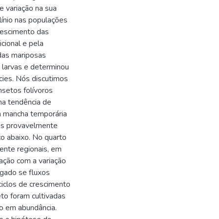
de variação na sua
línio nas populações
crescimento das
icional e pela
 das mariposas
 larvas e determinou
cies. Nós discutimos
nsetos folívoros
ma tendência de
Na mancha temporária
des provavelmente
o abaixo. No quarto
ente regionais, em
lação com a variação
igado se fluxos
 ciclos de crescimento
eto foram cultivadas
o em abundância.