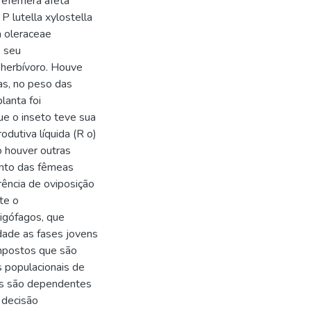
 efêmera afeta
P lutella xylostella
a oleraceae
, seu
herbívoro. Houve
as, no peso das
lanta foi
e o inseto teve sua
dutiva líquida (R o)
o houver outras
nto das fêmeas
rência de oviposição
te o
igófagos, que
dade as fases jovens
mpostos que são
s populacionais de
as são dependentes
 decisão