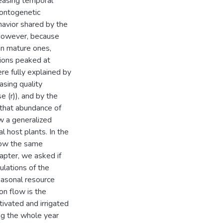
easing temporal
 ontogenetic
ehavior shared by the
 However, because
an mature ones,
tions peaked at
re fully explained by
asing quality
e (r)), and by the
 that abundance of
 a generalized
 host plants. In the
llow the same
hapter, we asked if
ulations of the
easonal resource
ion flow is the
ivated and irrigated
ng the whole year