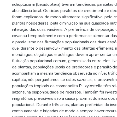
richoplusia ni (Lepidoptera) tiveram tendências paralelas 
abundância local. Os ciclos paralelos de crescimento e dec
foram explicados, de modo altamente significativo, pelo 
plantas hospedeiras, pela diminuição na sua qualidade nutr
interação das duas variáveis. A preferência de oviposição
covariou temporalmente com a performance alimentar das
o paralelismo nas flutuações populacionais das duas espé
que, durante o desenvolvi- mento das plantas efêmeras, i
monófagos, oligófagos e polífagos devem apre- sentar u
flutuação populacional comum, generalizada entre eles. 
de plantas, populações locais de predadores e parasitói
acompanham a mesma tendência observada no nível trófic
capítulo, nós perguntamos se ciclos sazonais, e provavelm
populações tropicais da cosmopolita P . xylostella têm re
sazonal na disponibilidade de recursos. Também foi invest
imigratórios previsíveis são a causa proximal do início dos
populacional. Durante três anos, plantas preferidas do ins
continuamente e irrigadas de modo a sempre haver recurs