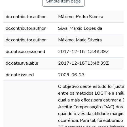
Simple item page
dc.contributor.author
Máximo, Pedro Silveira
dc.contributor.author
Silva, Marcio Lopes da
dc.contributor.author
Máximo, Maria Silveira
dc.date.accessioned
2017-12-18T13:48:39Z
dc.date.available
2017-12-18T13:48:39Z
dc.date.issued
2009-06-23
O objetivo deste estudo foi, justame
entre os métodos LOGIT e a análise
qual a mais eficaz para estimar a D
Aceitar Compensação (DAC) dos ca
quando o viés da utilidade marginal
ocorrência. Para tal, foi elaborado