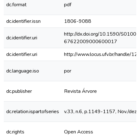
dc.format
pdf
dc.identifier.issn
1806-9088
http://dx.doi.org/10.1590/S0100-
dc.identifier.uri
67622009000600017
dc.identifier.uri
http://www.locus.ufv.br/handle/
dc.language.iso
por
dc.publisher
Revista Árvore
dc.relation.ispartofseries
v.33, n.6, p.1149-1157, Nov./dez.
dc.rights
Open Access