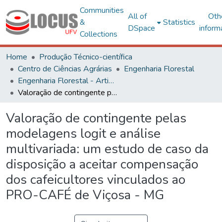
Communities
All of
Oth
&
Statistics
DSpace
inform
Collections
Home
Produção Técnico-científica
Centro de Ciências Agrárias
Engenharia Florestal
Engenharia Florestal - Artigos
Valoração de contingente pelas modelagens logit e análise multivariada: um estudo de caso da disposição a aceitar compensação dos cafeicultores vinculados ao PRO-CAFÉ de Viçosa - MG
Valoração de contingente pelas
modelagens logit e análise
multivariada: um estudo de caso da
disposição a aceitar compensação
dos cafeicultores vinculados ao
PRO-CAFÉ de Viçosa - MG