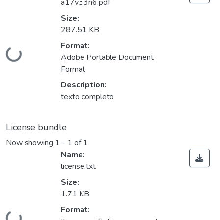
a17v33n6.pdf
Size:
287.51 KB
Format:
Loading...
Adobe Portable Document
Format
Description:
texto completo
License bundle
Now showing
1 - 1 of 1
Name:
license.txt
Size:
1.71 KB
Format: