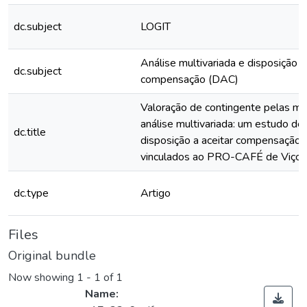
dc.subject
LOGIT
Análise multivariada e disposição a
dc.subject
compensação (DAC)
Valoração de contingente pelas mo
análise multivariada: um estudo de
dc.title
disposição a aceitar compensação d
vinculados ao PRO-CAFÉ de Viço
dc.type
Artigo
Files
Original bundle
Now showing
1 - 1 of 1
Name: