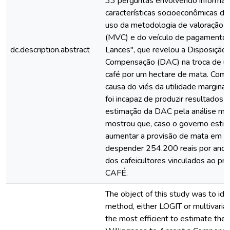
33 perguntas envolvendo informaç
características socioeconômicas dos
uso da metodologia de valoração d
(MVC) e do veículo de pagamento 
dc.description.abstract
Lances", que revelou a Disposição 
Compensação (DAC) na troca de u
café por um hectare de mata. Como
causa do viés da utilidade margin
foi incapaz de produzir resultados c
estimação da DAC pela análise mul
mostrou que, caso o governo estiv
aumentar a provisão de mata em 70
despender 254.200 reais por ano,
dos cafeicultores vinculados ao p
CAFÉ.
The object of this study was to ide
method, either LOGIT or multivaria
the most efficient to estimate the 