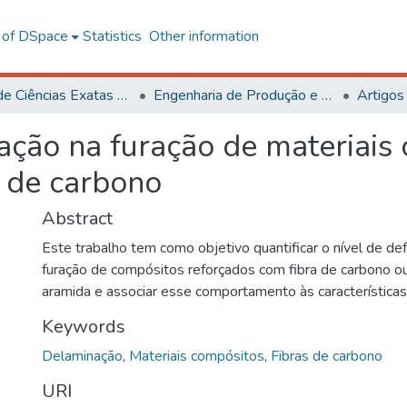
l of DSpace
Statistics
Other information
Centro de Ciências Exatas e Tecnológicas
Engenharia de Produção e Mecânica
Artigos
ação na furação de materiais
s de carbono
Abstract
Este trabalho tem como objetivo quantificar o nível de de
furação de compósitos reforçados com fibra de carbono ou
aramida e associar esse comportamento às características
Keywords
Delaminação
,
Materiais compósitos
,
Fibras de carbono
URI