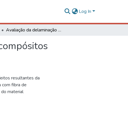
Log In
Avaliação da delaminação na furação de materiais compósitos reforçados com fibras de carbono
 compósitos
feitos resultantes da
 com fibra de
 do material