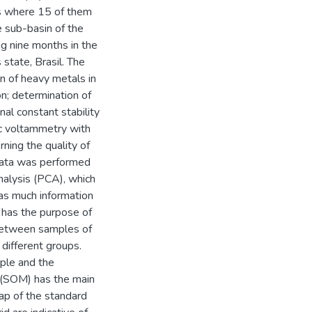
ts where 15 of them
e sub-basin of the
g nine months in the
state, Brasil. The
on of heavy metals in
n; determination of
nal constant stability
ic voltammetry with
rning the quality of
 data was performed
alysis (PCA), which
 as much information
h has the purpose of
 between samples of
different groups.
ple and the
 (SOM) has the main
ap of the standard