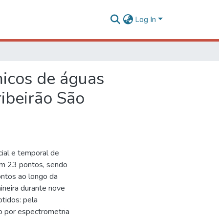
Log In
micos de águas
ribeirão São
cial e temporal de
 em 23 pontos, sendo
ontos ao longo da
ineira durante nove
tidos: pela
o por espectrometria