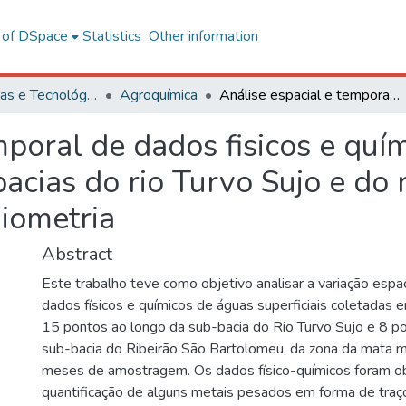
l of DSpace
Statistics
Other information
Ciências Exatas e Tecnológicas
Agroquímica
Análise espacial e temporal de dados fisicos e químicos de águas superficiais, das sub-bacias do rio Turvo Sujo e do ribeirão São Bartolomeu, por quimiometria
mporal de dados fisicos e quí
bacias do rio Turvo Sujo e do 
iometria
Abstract
Este trabalho teve como objetivo analisar a variação espa
dados físicos e químicos de águas superficiais coletadas
15 pontos ao longo da sub-bacia do Rio Turvo Sujo e 8 p
sub-bacia do Ribeirão São Bartolomeu, da zona da mata m
meses de amostragem. Os dados físico-químicos foram ob
quantificação de alguns metais pesados em forma de traç