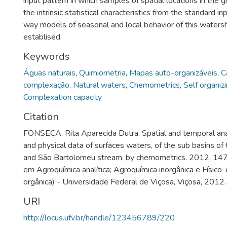
input pattern in which samples of spatial locations in the gr
the intrinsic statistical characteristics from the standard inp
way models of seasonal and local behavior of this waters
establised.
Keywords
Águas naturais
,
Quimiometria
,
Mapas auto-organizáveis
,
C
complexação
,
Natural waters
,
Chemometrics
,
Self organiz
Complexation capacity
Citation
FONSECA, Rita Aparecida Dutra. Spatial and temporal ana
and physical data of surfaces waters, of the sub basins of 
and São Bartolomeu stream, by chemometrics. 2012. 147
em Agroquímica analítica; Agroquímica inorgânica e Físico
orgânica) - Universidade Federal de Viçosa, Viçosa, 2012.
URI
http://locus.ufv.br/handle/123456789/220