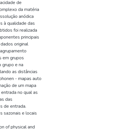
pacidade de
complexo da matéria
issolução anódica
s à qualidade das
btidos foi realizada
ponentes principais
dados original
r agrupamento
as em grupos
 grupo e na
lando as distâncias
 Kohonen - mapas auto
ormação de um mapa
 entrada no qual as
vas das
es de entrada.
 sazonais e locais
on of physical and