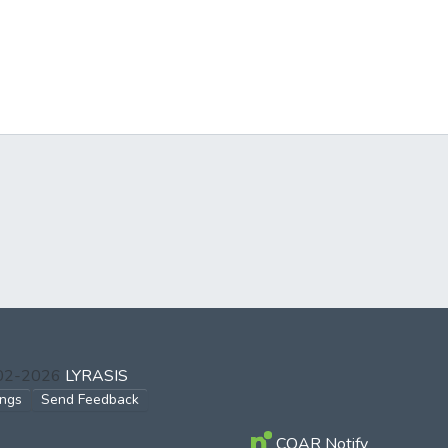
002-2026
LYRASIS
ings
Send Feedback
COAR Notify