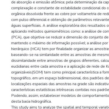
de absorção e emissão atômica; pela determinação da ca
complexação e constante de estabilidade condicional do 
orgânica dissolvida frente ao cobre por voltametria de red
com pulso diferencial e obtenção de parâmetros relevante
águas superficiais. A análise exploratória dos resultados o
aplicando métodos quimiométricos como: a análise de com
(PCA), que objetiva-se reduzir a dimensão do conjunto de 
mantendo o máximo de informação possível; a análise po
hierárquico (HCA) tem por finalidade organizar as amostr
baseando-se na similaridade entre as amostras de mesmo
dissimilaridade entre amostras de grupos diferentes, calcu
euclidianas entre cada amostra e a aplicação de rede de
organizáveis(SOM) tem como principal característica a f
topográfico, em um espaço bidimensional, dos padrões de
localizações espaciais das amostras na grade são indicati
características estatísticas intrínsecas contidas nos padrõ
Podendo, assim, estabelecer modelos de comportamentos
desta bacia hidrográfica.
This study aims to analyze the spatial and temporal variati