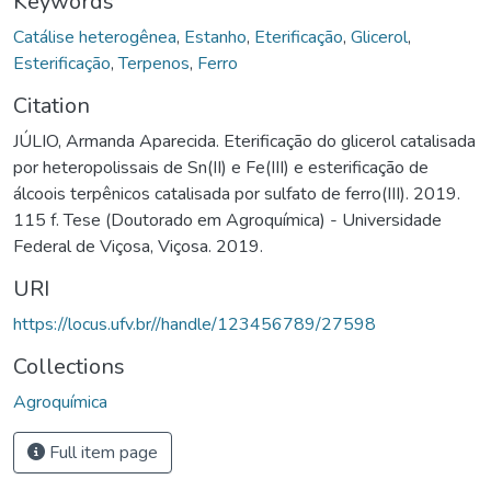
Keywords
Catálise heterogênea
,
Estanho
,
Eterificação
,
Glicerol
,
Esterificação
,
Terpenos
,
Ferro
Citation
JÚLIO, Armanda Aparecida. Eterificação do glicerol catalisada
por heteropolissais de Sn(II) e Fe(III) e esterificação de
álcoois terpênicos catalisada por sulfato de ferro(III). 2019.
115 f. Tese (Doutorado em Agroquímica) - Universidade
Federal de Viçosa, Viçosa. 2019.
URI
https://locus.ufv.br//handle/123456789/27598
Collections
Agroquímica
Full item page