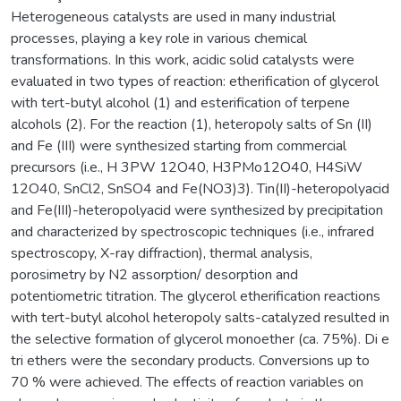
Heterogeneous catalysts are used in many industrial
processes, playing a key role in various chemical
transformations. In this work, acidic solid catalysts were
evaluated in two types of reaction: etherification of glycerol
with tert-butyl alcohol (1) and esterification of terpene
alcohols (2). For the reaction (1), heteropoly salts of Sn (II)
and Fe (III) were synthesized starting from commercial
precursors (i.e., H 3PW 12O40, H3PMo12O40, H4SiW
12O40, SnCl2, SnSO4 and Fe(NO3)3). Tin(II)-heteropolyacid
and Fe(III)-heteropolyacid were synthesized by precipitation
and characterized by spectroscopic techniques (i.e., infrared
spectroscopy, X-ray diffraction), thermal analysis,
porosimetry by N2 assorption/ desorption and
potentiometric titration. The glycerol etherification reactions
with tert-butyl alcohol heteropoly salts-catalyzed resulted in
the selective formation of glycerol monoether (ca. 75%). Di e
tri ethers were the secondary products. Conversions up to
70 % were achieved. The effects of reaction variables on