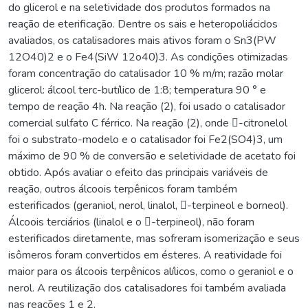
do glicerol e na seletividade dos produtos formados na
reação de eterificação. Dentre os sais e heteropoliácidos
avaliados, os catalisadores mais ativos foram o Sn3(PW
12O40)2 e o Fe4(SiW 12o40)3. As condições otimizadas
foram concentração do catalisador 10 % m/m; razão molar
glicerol: álcool terc-butílico de 1:8; temperatura 90 ° e
tempo de reação 4h. Na reação (2), foi usado o catalisador
comercial sulfato C férrico. Na reação (2), onde -citronelol
foi o substrato-modelo e o catalisador foi Fe2(SO4)3, um
máximo de 90 % de conversão e seletividade de acetato foi
obtido. Após avaliar o efeito das principais variáveis de
reação, outros álcoois terpênicos foram também
esterificados (geraniol, nerol, linalol, -terpineol e borneol).
Álcoois terciários (linalol e o -terpineol), não foram
esterificados diretamente, mas sofreram isomerização e seus
isômeros foram convertidos em ésteres. A reatividade foi
maior para os álcoois terpênicos alílicos, como o geraniol e o
nerol. A reutilização dos catalisadores foi também avaliada
nas reações 1 e 2.