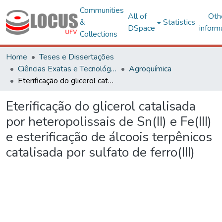
Communities
All of
Oth
&
Statistics
DSpace
inform
Collections
Home
Teses e Dissertações
Ciências Exatas e Tecnológicas
Agroquímica
Eterificação do glicerol catalisada por heteropolissais de Sn(II) e Fe(III) e esterificação de álcoois terpênicos catalisada por sulfato de ferro(III)
Eterificação do glicerol catalisada
por heteropolissais de Sn(II) e Fe(III)
e esterificação de álcoois terpênicos
catalisada por sulfato de ferro(III)