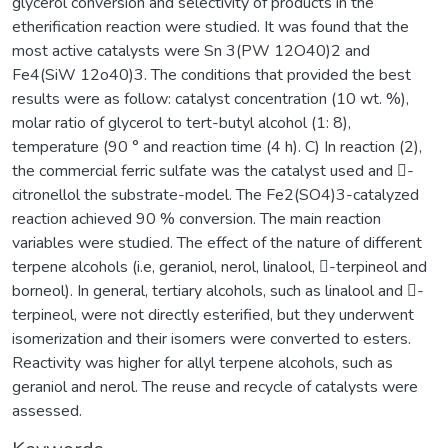
glycerol conversion and selectivity of products in the
etherification reaction were studied. It was found that the
most active catalysts were Sn 3(PW 12O40)2 and
Fe4(SiW 12o40)3. The conditions that provided the best
results were as follow: catalyst concentration (10 wt. %),
molar ratio of glycerol to tert-butyl alcohol (1: 8),
temperature (90 ° and reaction time (4 h). C) In reaction (2),
the commercial ferric sulfate was the catalyst used and -
citronellol the substrate-model. The Fe2(SO4)3-catalyzed
reaction achieved 90 % conversion. The main reaction
variables were studied. The effect of the nature of different
terpene alcohols (i.e, geraniol, nerol, linalool, -terpineol and
borneol). In general, tertiary alcohols, such as linalool and -
terpineol, were not directly esterified, but they underwent
isomerization and their isomers were converted to esters.
Reactivity was higher for allyl terpene alcohols, such as
geraniol and nerol. The reuse and recycle of catalysts were
assessed.