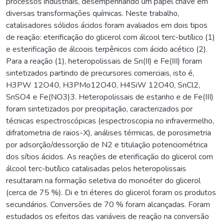
processos industriais, desempenhando um papel chave em
diversas transformações químicas. Neste trabalho,
catalisadores sólidos ácidos foram avaliados em dois tipos
de reação: eterificação do glicerol com álcool terc-butílico (1)
e esterificação de álcoois terpênicos com ácido acético (2).
Para a reação (1), heteropolissais de Sn(II) e Fe(III) foram
sintetizados partindo de precursores comerciais, isto é,
H3PW 12O40, H3PMo12O40, H4SiW 12O40, SnCl2,
SnSO4 e Fe(NO3)3. Heteropolissais de estanho e de Fe(III)
foram sintetizados por precipitação, caracterizados por
técnicas espectroscópicas (espectroscopia no infravermelho,
difratometria de raios-X), análises térmicas, de porosimetria
por adsorção/dessorção de N2 e titulação potenciométrica
dos sítios ácidos. As reações de eterificação do glicerol com
álcool terc-butílico catalisadas pelos heteropolissais
resultaram na formação seletiva do monoéter do glicerol
(cerca de 75 %). Di e tri éteres do glicerol foram os produtos
secundários. Conversões de 70 % foram alcançadas. Foram
estudados os efeitos das variáveis de reação na conversão