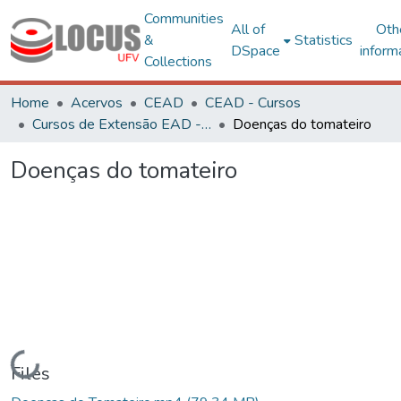
Communities
All of
Oth
&
Statistics
DSpace
inform
Collections
Home
Acervos
CEAD
CEAD - Cursos
Cursos de Extensão EAD - Curta Duração
Doenças do tomateiro
Doenças do tomateiro
Loading...
Files