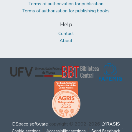
Terms of authorization for publication
Terms of authorization for publishing books
Help
Contact
About
DSpace software
copyright © 2002-2026
LYRASIS
Cookie settings
Accessibility settings
Send Feedback