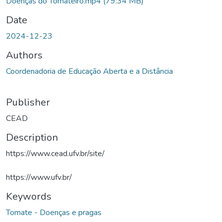
Doenças do Tomateiro.mp4
(79.34 MB)
Date
2024-12-23
Authors
Coordenadoria de Educação Aberta e a Distância
Publisher
CEAD
Description
https://www.cead.ufv.br/site/
https://www.ufv.br/
Keywords
Tomate - Doenças e pragas