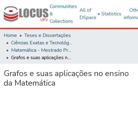
Communities
All of
Oth
&
Statistics
DSpace
inform
Collections
Home
Teses e Dissertações
Ciências Exatas e Tecnológicas
Matemática - Mestrado Profissional
Grafos e suas aplicações no ensino da Matemática
Grafos e suas aplicações no ensino
da Matemática