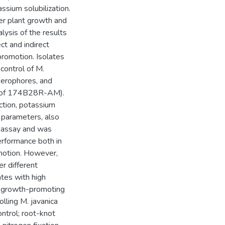
ssium solubilization.
er plant growth and
lysis of the results
ct and indirect
omotion. Isolates
ontrol of M.
iderophores, and
ase of 174B28R-AM).
tion, potassium
 parameters, also
 assay and was
erformance both in
omotion. However,
er different
ates with high
t growth-promoting
lling M. javanica
ntrol; root-knot