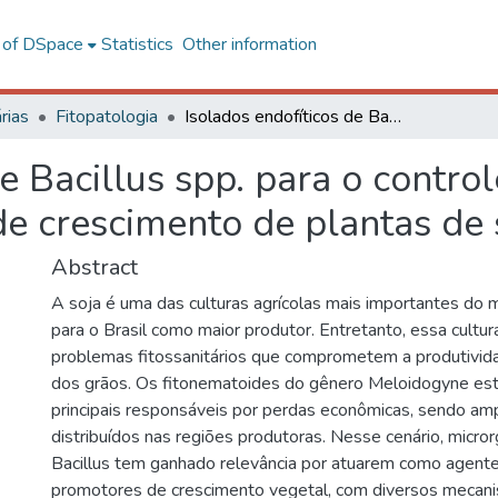
l of DSpace
Statistics
Other information
rias
Fitopatologia
Isolados endofíticos de Bacillus spp. para o controle de Meloidogyne javanica e promoção de crescimento de plantas de soja
de Bacillus spp. para o contr
e crescimento de plantas de 
Abstract
A soja é uma das culturas agrícolas mais importantes do
para o Brasil como maior produtor. Entretanto, essa cultur
problemas fitossanitários que comprometem a produtivid
dos grãos. Os fitonematoides do gênero Meloidogyne est
principais responsáveis por perdas econômicas, sendo a
distribuídos nas regiões produtoras. Nesse cenário, micr
Bacillus tem ganhado relevância por atuarem como agente
promotores de crescimento vegetal, com diversos mecan