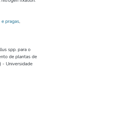
nitrogen fixation.
 e pragas
,
lus spp. para o
ento de plantas de
) - Universidade