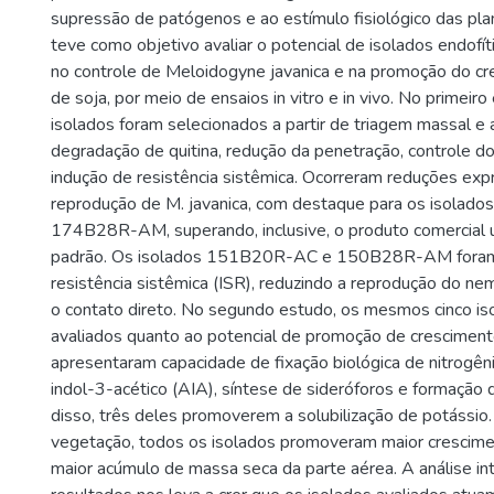
supressão de patógenos e ao estímulo fisiológico das pla
teve como objetivo avaliar o potencial de isolados endofít
no controle de Meloidogyne javanica e na promoção do cr
de soja, por meio de ensaios in vitro e in vivo. No primeiro
isolados foram selecionados a partir de triagem massal e 
degradação de quitina, redução da penetração, controle d
indução de resistência sistêmica. Ocorreram reduções exp
reprodução de M. javanica, com destaque para os isola
174B28R-AM, superando, inclusive, o produto comercial u
padrão. Os isolados 151B20R-AC e 150B28R-AM foram 
resistência sistêmica (ISR), reduzindo a reprodução do 
o contato direto. No segundo estudo, os mesmos cinco is
avaliados quanto ao potencial de promoção de cresciment
apresentaram capacidade de fixação biológica de nitrogên
indol-3-acético (AIA), síntese de sideróforos e formação 
disso, três deles promoverem a solubilização de potássio
vegetação, todos os isolados promoveram maior crescime
maior acúmulo de massa seca da parte aérea. A análise i