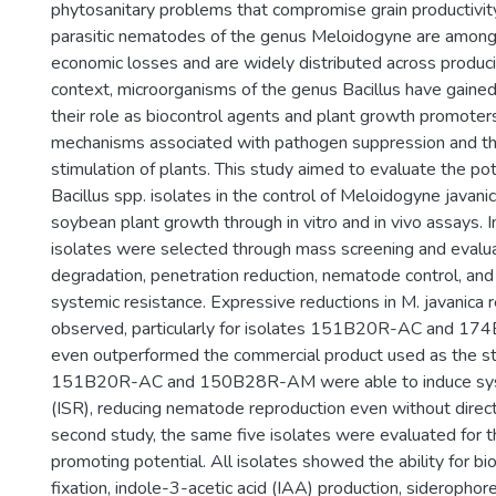
phytosanitary problems that compromise grain productivity
parasitic nematodes of the genus Meloidogyne are among
economic losses and are widely distributed across producin
context, microorganisms of the genus Bacillus have gaine
their role as biocontrol agents and plant growth promoters
mechanisms associated with pathogen suppression and th
stimulation of plants. This study aimed to evaluate the po
Bacillus spp. isolates in the control of Meloidogyne javani
soybean plant growth through in vitro and in vivo assays. In 
isolates were selected through mass screening and evaluat
degradation, penetration reduction, nematode control, and 
systemic resistance. Expressive reductions in M. javanica
observed, particularly for isolates 151B20R-AC and 1
even outperformed the commercial product used as the st
151B20R-AC and 150B28R-AM were able to induce syst
(ISR), reducing nematode reproduction even without direct 
second study, the same five isolates were evaluated for t
promoting potential. All isolates showed the ability for bio
fixation, indole-3-acetic acid (IAA) production, siderophor