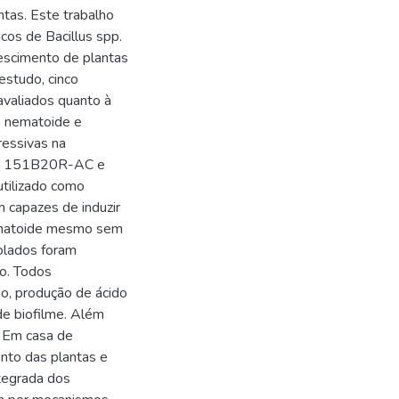
ntas. Este trabalho
icos de Bacillus spp.
escimento de plantas
 estudo, cinco
avaliados quanto à
o nematoide e
ressivas na
dos 151B20R-AC e
tilizado como
capazes de induzir
nematoide mesmo sem
olados foram
o. Todos
io, produção de ácido
de biofilme. Além
. Em casa de
nto das plantas e
ntegrada dos