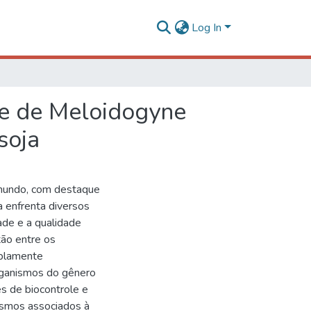
Log In
ole de Meloidogyne
soja
 mundo, com destaque
a enfrenta diversos
ade e a qualidade
ão entre os
mplamente
organismos do gênero
s de biocontrole e
ismos associados à