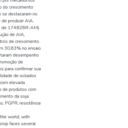
am por mecanismos
o do crescimento
 se destacaram no
 de produzir AIA,
caso de 174B28R-AM).
ução de AIA,
tros de crescimento
em 30,83% no ensaio
sentaram desempenho
 promoção de
os para confirmar sua
ilidade de isolados
 com elevada
o de produtos com
imento da soja.
s; PGPR; resistência
 the world, with
 crop faces several