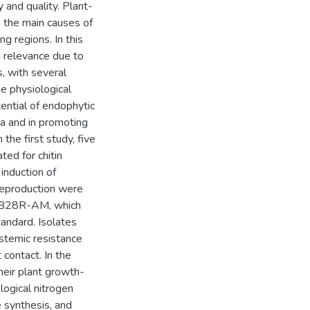
 and quality. Plant-
 the main causes of
g regions. In this
d relevance due to
, with several
e physiological
tential of endophytic
ca and in promoting
the first study, five
ed for chitin
induction of
 reproduction were
74B28R-AM, which
andard. Isolates
emic resistance
contact. In the
heir plant growth-
logical nitrogen
e synthesis, and