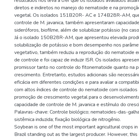
resultados nos leva a crer que os isolados avaliados atu
diretos e indiretos no manejo do nematoide e na promoçã
vegetal. Os isolados 151B20R- AC e 174B28R-AM, que
controle de M. javanica, também apresentaram capacidade
sideróforos, biofilme, além de solubilizar potássio (no 
Já o isolado 150B28R-AM, que apresentou elevada prod
solubilização de potássio e bom desempenho nos parâme
vegetativo, também reduziu a reprodução do nematoide 
de controle e foi capaz de induzir ISR. Os isolados apre
promissor tanto no controle do fitonematoide quanto na
crescimento. Entretanto, estudos adicionais são necessári
eficácia em diferentes condições e para avaliar a compatib
com altos índices de controle do nematoide com isolados
promoção de crescimento vegetal para o desenvolviment
capacidade de controle de M. javanica e estímulo do cresc
Palavras-chave: Controle biológico; nematoides-das-galha
sistêmica induzida; fixação biológica de nitrogênio.
Soybean is one of the most important agricultural crops in
Brazil standing out as the largest producer. However, this