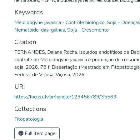
nematodes; PGPR; induced systemic resistance; biological 
Keywords
Meloidogyne javanica - Controle biológico
,
Soja - Doenças
Nematoide-das-galhas
,
Soja - Crescimento
Citation
FERNANDES, Daiane Rocha. Isolados endofíticos de Bacil
controle de Meloidogyne javanica e promoção de crescim
soja. 2026. 78 f. Dissertação (Mestrado em Fitopatologia
Federal de Viçosa, Viçosa. 2026.
URI
https://locus.ufv.br/handle/123456789/35569
Collections
Fitopatologia
Full item page