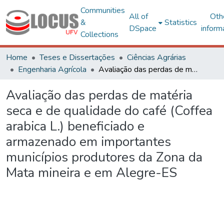
Communities
All of
Oth
&
Statistics
DSpace
inform
Collections
Home
Teses e Dissertações
Ciências Agrárias
Engenharia Agrícola
Avaliação das perdas de matéria seca e de qualidade do café (Coffea arabica L.) beneficiado e armazenado em importantes municípios produtores da Zona da Mata mineira e em Alegre-ES
Avaliação das perdas de matéria
seca e de qualidade do café (Coffea
arabica L.) beneficiado e
armazenado em importantes
municípios produtores da Zona da
Mata mineira e em Alegre-ES