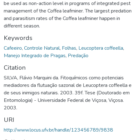
be used as non-action level in programs of integrated pest
management of the Coffea leafminer. The largest predation
and parasitism rates of the Coffea leafminer happen in
different season.
Keywords
Cafeeiro
,
Controle Natural
,
Folhas
,
Leucoptera coffeella
,
Manejo Integrado de Pragas
,
Predação
Citation
SILVA, Flávio Marquini da. Fitoquímicos como potenciais
mediadores da flutuação sazonal de Leucoptera coffeella e
de seus inimigos naturais. 2003. 39f. Tese (Doutorado em
Entomologia) - Universidade Federal de Viçosa, Viçosa.
2003.
URI
http://www.locus.ufv.br/handle/123456789/9838