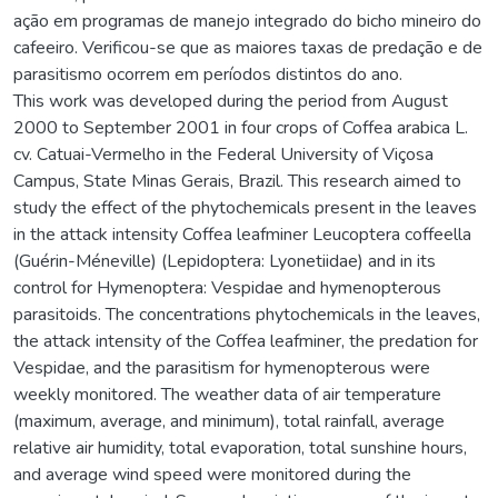
ação em programas de manejo integrado do bicho mineiro do
cafeeiro. Verificou-se que as maiores taxas de predação e de
parasitismo ocorrem em períodos distintos do ano.
This work was developed during the period from August
2000 to September 2001 in four crops of Coffea arabica L.
cv. Catuai-Vermelho in the Federal University of Viçosa
Campus, State Minas Gerais, Brazil. This research aimed to
study the effect of the phytochemicals present in the leaves
in the attack intensity Coffea leafminer Leucoptera coffeella
(Guérin-Méneville) (Lepidoptera: Lyonetiidae) and in its
control for Hymenoptera: Vespidae and hymenopterous
parasitoids. The concentrations phytochemicals in the leaves,
the attack intensity of the Coffea leafminer, the predation for
Vespidae, and the parasitism for hymenopterous were
weekly monitored. The weather data of air temperature
(maximum, average, and minimum), total rainfall, average
relative air humidity, total evaporation, total sunshine hours,
and average wind speed were monitored during the