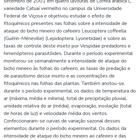
setembro de 2001 em quatro lavouras de Coffea arabica L.
variedade Catuaí vermelho no campus da Universidade
Federal de Viçosa e objetivou estudar o efeito de
fitoquímicos presentes nas folhas sobre a intensidade de
ataque do bicho mineiro do cafeeiro Leucoptera coffeella
(Guérin-Méneville) (Lepidoptera: Lyonetiidae) e sobre as
taxas de controle deste inseto por Vespidae predadores e
himenópteros parasitóides. Durante o período experimental
monitorou-se semanalmente a intensidade de ataque do
bicho mineiro às folhas do cafeeiro, as taxas de predação e
de parasitismo desse inseto e as concentrações de
fitoquímicos nas folhas das plantas. Também anotou-se,
durante o período experimental, os dados de temperatura do
ar (máxima, média e mínima), total de precipitação pluvial,
umidade relativa do ar (média), evaporação, insolação (total
de horas de luz) e velocidade média dos ventos.
Confeccionaram-se curvas de variação sazonal desses
elementos durante o período experimental. Os dados da
intensidade de ataque do bicho mineiro ao cafeeiro e das