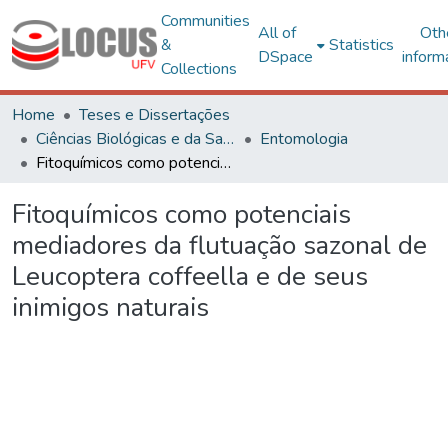
Communities
All of
Oth
&
Statistics
DSpace
inform
Collections
Home
Teses e Dissertações
Ciências Biológicas e da Saúde
Entomologia
Fitoquímicos como potenciais mediadores da flutuação sazonal de Leucoptera coffeella e de seus inimigos naturais
Fitoquímicos como potenciais
mediadores da flutuação sazonal de
Leucoptera coffeella e de seus
inimigos naturais