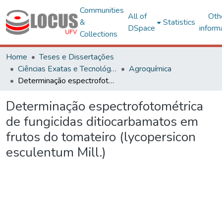
Communities
All of
Oth
&
Statistics
DSpace
inform
Collections
Home
Teses e Dissertações
Ciências Exatas e Tecnológicas
Agroquímica
Determinação espectrofotométrica de fungicidas ditiocarbamatos em frutos do tomateiro (lycopersicon esculentum Mill.)
Determinação espectrofotométrica
de fungicidas ditiocarbamatos em
frutos do tomateiro (lycopersicon
esculentum Mill.)