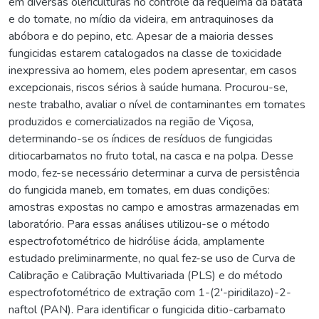
em diversas olericulturas no controle da requeima da batata
e do tomate, no mídio da videira, em antraquinoses da
abóbora e do pepino, etc. Apesar de a maioria desses
fungicidas estarem catalogados na classe de toxicidade
inexpressiva ao homem, eles podem apresentar, em casos
excepcionais, riscos sérios à saúde humana. Procurou-se,
neste trabalho, avaliar o nível de contaminantes em tomates
produzidos e comercializados na região de Viçosa,
determinando-se os índices de resíduos de fungicidas
ditiocarbamatos no fruto total, na casca e na polpa. Desse
modo, fez-se necessário determinar a curva de persistência
do fungicida maneb, em tomates, em duas condições:
amostras expostas no campo e amostras armazenadas em
laboratório. Para essas análises utilizou-se o método
espectrofotométrico de hidrólise ácida, amplamente
estudado preliminarmente, no qual fez-se uso de Curva de
Calibração e Calibração Multivariada (PLS) e do método
espectrofotométrico de extração com 1-(2'-piridilazo)-2-
naftol (PAN). Para identificar o fungicida ditio-carbamato