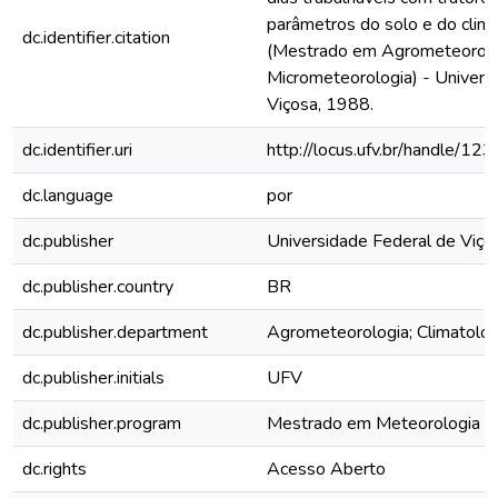
parâmetros do solo e do clima
dc.identifier.citation
(Mestrado em Agrometeorolog
Micrometeorologia) - Univers
Viçosa, 1988.
dc.identifier.uri
http://locus.ufv.br/handle/
dc.language
por
dc.publisher
Universidade Federal de Viço
dc.publisher.country
BR
dc.publisher.department
Agrometeorologia; Climatolog
dc.publisher.initials
UFV
dc.publisher.program
Mestrado em Meteorologia Ag
dc.rights
Acesso Aberto