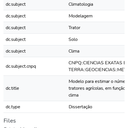
dc.subject
Climatologia
dc.subject
Modelagem
dc.subject
Trator
dc.subject
Solo
dc.subject
Clima
CNPQ::CIENCIAS EXATAS E
dc.subject.cnpq
TERRA::GEOCIENCIAS::MET
Modelo para estimar o número
dc.title
tratores agrícolas, em função
clima
dc.type
Dissertação
Files