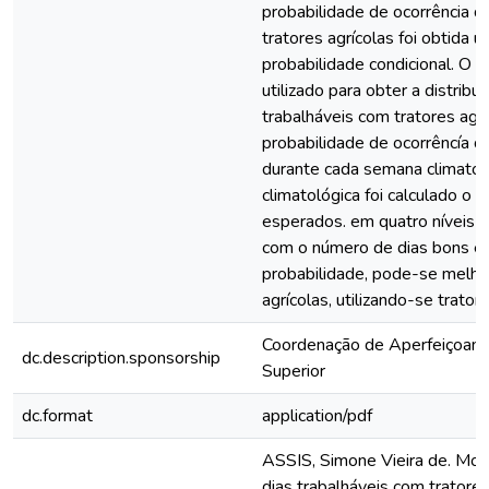
probabilidade de ocorrência d
tratores agrícolas foi obtida u
probabilidade condicional. O 
utilizado para obter a distrib
trabalháveis com tratores agr
probabilidade de ocorrêncía de
durante cada semana climatol
climatológica foi calculado o
esperados. em quatro níveis d
com o número de dias bons es
probabilidade, pode-se melhor
agrícolas, utilizando-se tratore
Coordenação de Aperfeiçoame
dc.description.sponsorship
Superior
dc.format
application/pdf
ASSIS, Simone Vieira de. Mod
dias trabalháveis com tratores