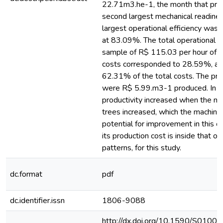
22.71m3.he-1, the month that pre
second largest mechanical readine
largest operational efficiency was 
at 83.09%. The total operational co
sample of R$ 115.03 per hour of w
costs corresponded to 28.59%, and
62.31% of the total costs. The pro
were R$ 5.99.m3-1 produced. In t
productivity increased when the m
trees increased, which the machin
potential for improvement in this o
its production cost is inside that o
patterns, for this study.
dc.format
pdf
dc.identifier.issn
1806-9088
http://dx.doi.org/10.1590/S0100-