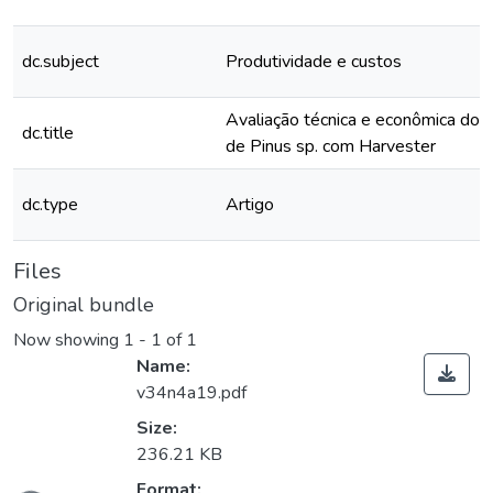
dc.subject
Produtividade e custos
Avaliação técnica e econômica do 
dc.title
de Pinus sp. com Harvester
dc.type
Artigo
Files
Original bundle
Now showing
1 - 1 of 1
Name:
v34n4a19.pdf
Size:
236.21 KB
Format: