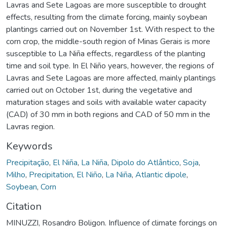
Lavras and Sete Lagoas are more susceptible to drought
effects, resulting from the climate forcing, mainly soybean
plantings carried out on November 1st. With respect to the
corn crop, the middle-south region of Minas Gerais is more
susceptible to La Niña effects, regardless of the planting
time and soil type. In El Niño years, however, the regions of
Lavras and Sete Lagoas are more affected, mainly plantings
carried out on October 1st, during the vegetative and
maturation stages and soils with available water capacity
(CAD) of 30 mm in both regions and CAD of 50 mm in the
Lavras region.
Keywords
Precipitação
,
El Niña
,
La Niña
,
Dipolo do Atlântico
,
Soja
,
Milho
,
Precipitation
,
El Niño
,
La Niña
,
Atlantic dipole
,
Soybean
,
Corn
Citation
MINUZZI, Rosandro Boligon. Influence of climate forcings on