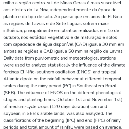
milho a região centro-sul de Minas Gerais é mais suscetível
aos efeitos do La Niña, independentemente da época de
plantio e do tipo de solo. Ao passo que em anos de El Nino
as regiões de Lavras e de Sete Lagoas sofrem maior
influência, principalmente em plantios realizados em 1o de
outubro, nos estádios vegetativo e de maturação e solos
com capacidade de água disponível (CAD) igual a 30 mm em
ambas as regiões e CAD igual a 50 mm na região de Lavras.
Daily data from pluviometric and meteorological stations
were used to analyze statistically the influence of the climate
forcings El Niño-southern oscillation (ENOS) and tropical
Atlantic dipole on the rainfall behavior at different temporal
scales during the rainy period (PC) in Southeastern Brazil
(SEB). The influence of ENOS on the different phenological
stages and planting times (October 1st and November 1st)
of medium-cycle crops (120 days duration) corn and
soybean, in SEB s arable lands, was also analyzed. The
classifications of the beginning (IPC) and end (FPC) of rainy
periods and total amount of rainfall were based on average,