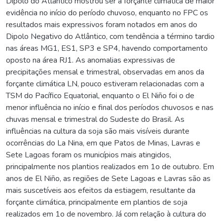
Dipolo do Atlântico mostrou ser a forçante climática de maior
evidência no início do período chuvoso, enquanto no FPC os
resultados mais expressivos foram notados em anos do
Dipolo Negativo do Atlântico, com tendência a término tardio
nas áreas MG1, ES1, SP3 e SP4, havendo comportamento
oposto na área RJ1. As anomalias expressivas de
precipitações mensal e trimestral, observadas em anos da
forçante climática LN, pouco estiveram relacionadas com a
TSM do Pacífico Equatorial, enquanto o El Niño foi o de
menor influência no início e final dos períodos chuvosos e nas
chuvas mensal e trimestral do Sudeste do Brasil. As
influências na cultura da soja são mais visíveis durante
ocorrências do La Nina, em que Patos de Minas, Lavras e
Sete Lagoas foram os municípios mais atingidos,
principalmente nos plantios realizados em 1o de outubro. Em
anos de El Niño, as regiões de Sete Lagoas e Lavras são as
mais suscetíveis aos efeitos da estiagem, resultante da
forçante climática, principalmente em plantios de soja
realizados em 1o de novembro. Já com relação à cultura do