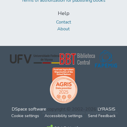
Terms of authorization for publishing books
Help
Contact
About
DSpace software
copyright © 2002-2026
LYRASIS
Cookie settings
Accessibility settings
Send Feedback