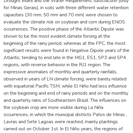
Drought Index and the Water Requirement Satisfaction (only
for Minas Gerais), in soils with three different water retention
capacities (30 mm, 50 mm and 70 mm) were chosen to
evaluate the climate risk on soybean and corn during ENOS
occurrences. The positive phase of the Atlantic Dipole was
shown to be the most evident climate forcing at the
beginning of the rainy period, whereas at the FPC, the most
significant results were found in Negative Dipole years of the
Atlantic, tending to end late in the MG1, ES1, SP3 and SP4
regions, with reverse behavior in the RJ1 region. The
expressive anomalies of monthly and quarterly rainfalls,
observed in years of LN climate forcing, were barely related
with equatorial Pacific TSM, while El Niño had less influence
on the beginning and end of rainy periods and on the monthly
and quarterly rains of Southeastern Brazil. The influences on
the soybean crop are more visible during La Niña
occurrences, in which the municipal districts Patos de Minas ,
Lavras and Sete Lagoas were reached, mainly plantings
carried out on October 1st. In El Niño years, the regions of