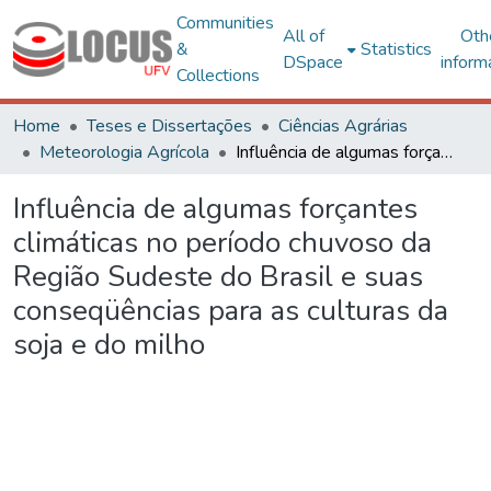
Communities
All of
Oth
&
Statistics
DSpace
inform
Collections
Home
Teses e Dissertações
Ciências Agrárias
Meteorologia Agrícola
Influência de algumas forçantes climáticas no período chuvoso da Região Sudeste do Brasil e suas conseqüências para as culturas da soja e do milho
Influência de algumas forçantes
climáticas no período chuvoso da
Região Sudeste do Brasil e suas
conseqüências para as culturas da
soja e do milho