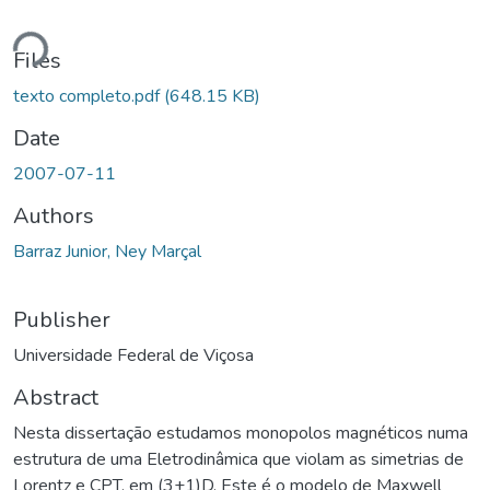
ading...
Files
texto completo.pdf
(648.15 KB)
Date
2007-07-11
Authors
Barraz Junior, Ney Marçal
Publisher
Universidade Federal de Viçosa
Abstract
Nesta dissertação estudamos monopolos magnéticos numa
estrutura de uma Eletrodinâmica que violam as simetrias de
Lorentz e CPT, em (3+1)D. Este é o modelo de Maxwell