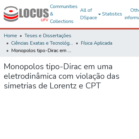
Communities
All of
Oth
&
Statistics
DSpace
inform
Collections
Home
Teses e Dissertações
Ciências Exatas e Tecnológicas
Física Aplicada
Monopolos tipo-Dirac em uma eletrodinâmica com violação das simetrias de Lorentz e CPT
Monopolos tipo-Dirac em uma
eletrodinâmica com violação das
simetrias de Lorentz e CPT