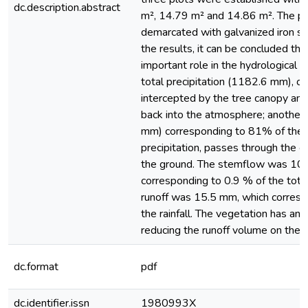
dc.description.abstract
m², 14.79 m² and 14.86 m². The p
demarcated with galvanized iron s
the results, it can be concluded tha
important role in the hydrological c
total precipitation (1182.6 mm), on
intercepted by the tree canopy an
back into the atmosphere; another 
mm) corresponding to 81% of the 
precipitation, passes through the c
the ground. The stemflow was 10
corresponding to 0.9 % of the total 
runoff was 15.5 mm, which corres
the rainfall. The vegetation has an 
reducing the runoff volume on the so
dc.format
pdf
dc.identifier.issn
1980993X