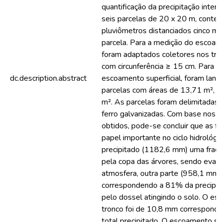
quantificação da precipitação inter
seis parcelas de 20 x 20 m, conte
pluviômetros distanciados cinco met
parcela. Para a medição do escoam
foram adaptados coletores nos tro
com circunferência ≥ 15 cm. Para 
dc.description.abstract
escoamento superficial, foram lanç
parcelas com áreas de 13,71 m², 
m². As parcelas foram delimitadas
ferro galvanizadas. Com base nos 
obtidos, pode-se concluir que as f
papel importante no ciclo hidrológic
precipitado (1182,6 mm) uma fraçã
pela copa das árvores, sendo evap
atmosfera, outra parte (958,1 mm)
correspondendo a 81% da precipita
pelo dossel atingindo o solo. O e
tronco foi de 10,8 mm correspond
total precipitado. O escoamento sup