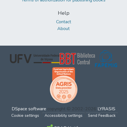
Terms of authorization for publishing books
Help
Contact
About
DSpace software
copyright © 2002-2026
LYRASIS
Cookie settings
Accessibility settings
Send Feedback