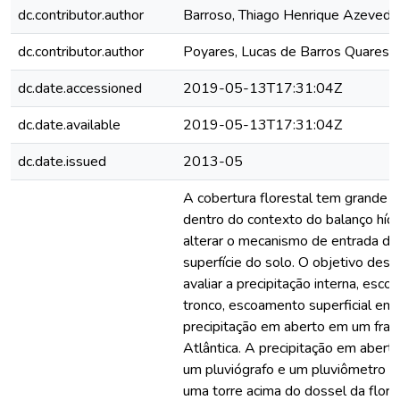
dc.contributor.author
Barroso, Thiago Henrique Azevedo
dc.contributor.author
Poyares, Lucas de Barros Quares
dc.date.accessioned
2019-05-13T17:31:04Z
dc.date.available
2019-05-13T17:31:04Z
dc.date.issued
2013-05
A cobertura florestal tem grande i
dentro do contexto do balanço hídr
alterar o mecanismo de entrada de
superfície do solo. O objetivo deste
avaliar a precipitação interna, esc
tronco, escoamento superficial em 
precipitação em aberto em um fra
Atlântica. A precipitação em aberto
um pluviógrafo e um pluviômetro i
uma torre acima do dossel da flore