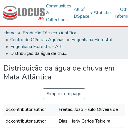
Communities
All of
Oth
&
Statistics
DSpace
inform
Collections
Home
Produção Técnico-científica
Centro de Ciências Agrárias
Engenharia Florestal
Engenharia Florestal - Artigos
Distribuição da água de chuva em Mata Atlântica
Distribuição da água de chuva em
Mata Atlântica
Simple item page
dc.contributor.author
Freitas, João Paulo Oliveira de
dc.contributor.author
Dias, Herly Carlos Teixeira