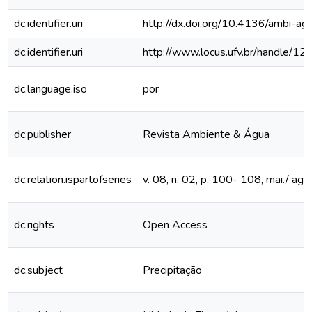
dc.identifier.uri
http://dx.doi.org/10.4136/ambi-a
dc.identifier.uri
http://www.locus.ufv.br/handle/
dc.language.iso
por
dc.publisher
Revista Ambiente & Água
dc.relation.ispartofseries
v. 08, n. 02, p. 100- 108, mai./ ag
dc.rights
Open Access
dc.subject
Precipitação