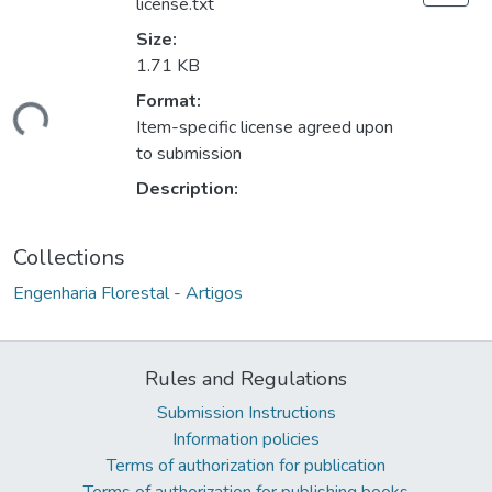
license.txt
Size:
1.71 KB
ding...
Format:
Item-specific license agreed upon
to submission
Description:
Collections
Engenharia Florestal - Artigos
Rules and Regulations
Submission Instructions
Information policies
Terms of authorization for publication