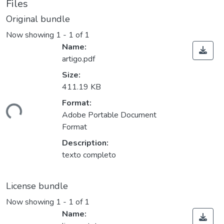
Files
Original bundle
Now showing
1 - 1 of 1
Name:
artigo.pdf
Size:
411.19 KB
ding...
Format:
Adobe Portable Document
Format
Description:
texto completo
License bundle
Now showing
1 - 1 of 1
Name: