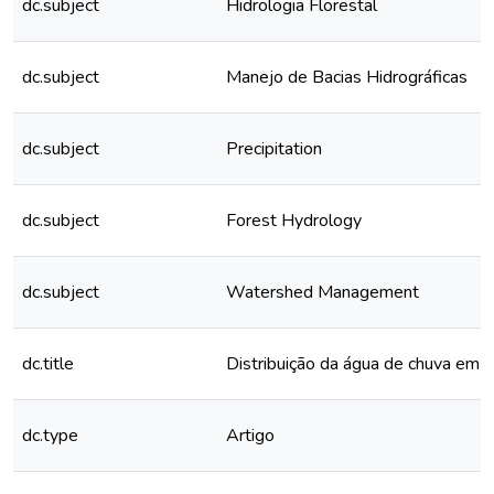
dc.subject
Hidrologia Florestal
dc.subject
Manejo de Bacias Hidrográficas
dc.subject
Precipitation
dc.subject
Forest Hydrology
dc.subject
Watershed Management
dc.title
Distribuição da água de chuva em 
dc.type
Artigo