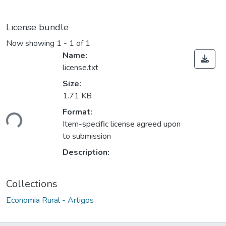
License bundle
Now showing
1 - 1 of 1
Name:
license.txt
Size:
1.71 KB
oading...
Format:
Item-specific license agreed upon
to submission
Description:
Collections
Economia Rural - Artigos