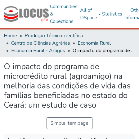
Communities
All of
Oth
&
Statistics
DSpace
inform
Collections
Home
Produção Técnico-científica
Centro de Ciências Agrárias
Economia Rural
Economia Rural - Artigos
O impacto do programa de microcrédito rural (agroamigo) na melhoria das condições de vida das famílias beneficiadas no estado do Ceará: um estudo de caso
O impacto do programa de
microcrédito rural (agroamigo) na
melhoria das condições de vida das
famílias beneficiadas no estado do
Ceará: um estudo de caso
Simple item page