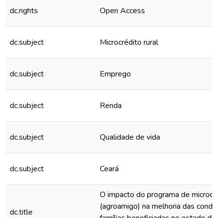
dc.rights
Open Access
dc.subject
Microcrédito rural
dc.subject
Emprego
dc.subject
Renda
dc.subject
Qualidade de vida
dc.subject
Ceará
O impacto do programa de microcré
(agroamigo) na melhoria das condi
dc.title