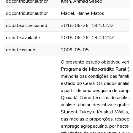
dc.contributor.author
Khan, Ahmad Saeed
dc.contributor.author
Maciel, Harine Matos
dc.date.accessioned
2018-06-26T19:43:23Z
dc.date.available
2018-06-26T19:43:23Z
dc.date.issued
2009-05-05
O presente estudo objetivou verifi
Programa de Microcrédito Rural (A
melhoria das condições das família
estado do Ceará. Os dados analisa
a partir de uma pesquisa de campo
Quixadá. Como técnicas de análise
análise tabular, descritiva e gráfica
Student, Tukey e Kruskall-Wallis, 
das médias e proporções, respect
emprego agropecuário, por hectare,