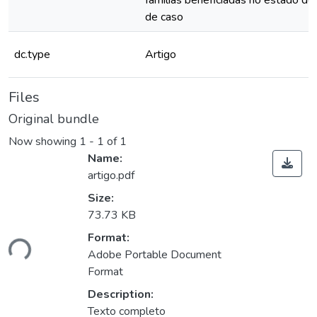
famílias beneficiadas no estado do
de caso
dc.type
Artigo
Files
Original bundle
Now showing
1 - 1 of 1
Name:
artigo.pdf
Size:
73.73 KB
oading...
Format:
Adobe Portable Document
Format
Description:
Texto completo