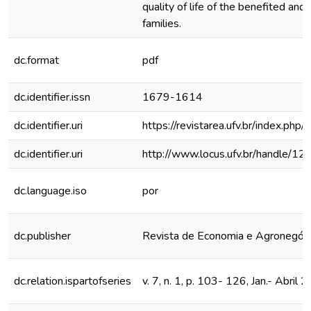
quality of life of the benefited and
families.
dc.format
pdf
dc.identifier.issn
1679-1614
dc.identifier.uri
https://revistarea.ufv.br/index.php/
dc.identifier.uri
http://www.locus.ufv.br/handle/
dc.language.iso
por
dc.publisher
Revista de Economia e Agronegóc
dc.relation.ispartofseries
v. 7, n. 1, p. 103- 126, Jan.- Abril 