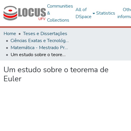
Communities
All of
Oth
&
Statistics
DSpace
inform
Collections
Home
Teses e Dissertações
Ciências Exatas e Tecnológicas
Matemática - Mestrado Profissional
Um estudo sobre o teorema de Euler
Um estudo sobre o teorema de
Euler