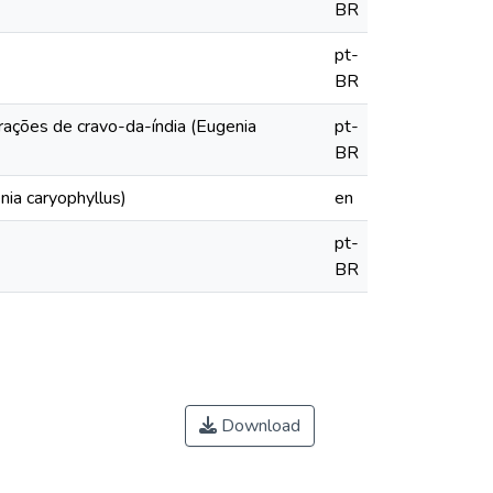
BR
pt-
BR
trações de cravo-da-índia (Eugenia
pt-
BR
nia caryophyllus)
en
pt-
BR
Download