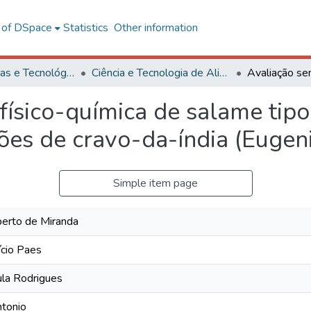
l of DSpace
Statistics
Other information
Ciências Exatas e Tecnológicas
Ciência e Tecnologia de Alimentos
 físico-química de salame tipo
ões de cravo-da-índia (Eugen
Simple item page
berto de Miranda
ício Paes
ula Rodrigues
ntonio