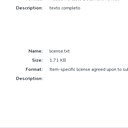
Description:
texto completo
Name:
license.txt
Size:
1.71 KB
Format:
Item-specific license agreed upon to s
Description: