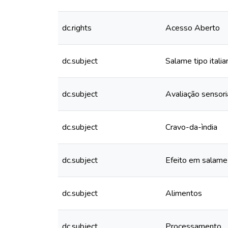
dc.rights
Acesso Aberto
dc.subject
Salame tipo italia
dc.subject
Avaliação sensori
dc.subject
Cravo-da-ìndia
dc.subject
Efeito em salame 
dc.subject
Alimentos
dc.subject
Processamento