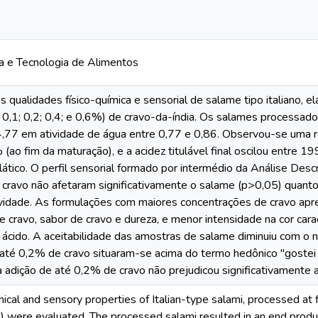
a e Tecnologia de Alimentos
s qualidades físico-química e sensorial de salame tipo italiano, e
 0,1; 0,2; 0,4; e 0,6%) de cravo-da-índia. Os salames processa
4,77 em atividade de água entre 0,77 e 0,86. Observou-se um
% (ao fim da maturação), e a acidez titulável final oscilou entre
lático. O perfil sensorial formado por intermédio da Análise Descr
cravo não afetaram significativamente o salame (p>0,05) quanto 
ividade. As formulações com maiores concentrações de cravo apr
 cravo, sabor de cravo e dureza, e menor intensidade na cor caract
ácido. A aceitabilidade das amostras de salame diminuiu com o 
até 0,2% de cravo situaram-se acima do termo hedônico "goste
adição de até 0,2% de cravo não prejudicou significativamente a
cal and sensory properties of Italian-type salami, processed at fi
%) were evaluated. The processed salami resulted in an end pro