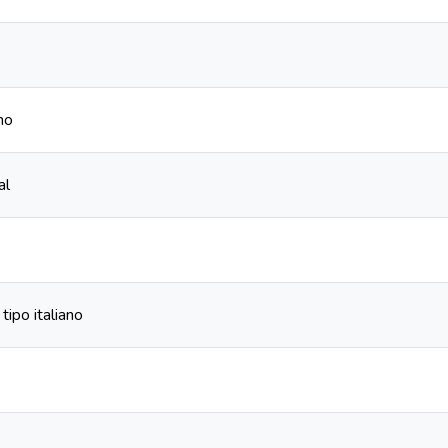
no
al
tipo italiano