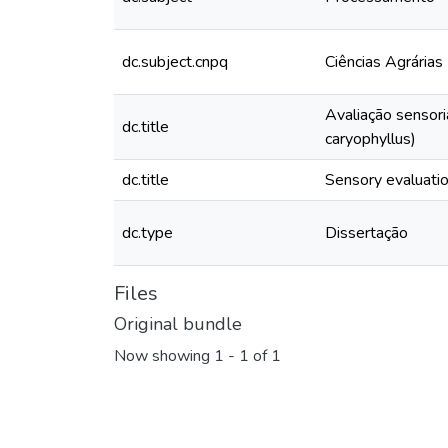
dc.subject.cnpq
Ciências Agrárias
Avaliação sensori
dc.title
caryophyllus)
dc.title
Sensory evaluation
dc.type
Dissertação
Files
Original bundle
Now showing
1 - 1 of 1