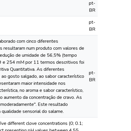
pt-
BR
pt-
BR
laborado com cinco diferentes
dos resultaram num produto com valores de
a redução de umidade de 56,5% (tempo
 199 e 254 mM por 11 termos descritivos foi
itiva Quantitativa. As diferentes
pt-
ao gosto salgado, ao sabor característico
BR
esentaram maior intensidade nos
erística, no aroma e sabor característico,
no aumento da concentração de cravo. As
i moderadamente". Este resultado
 qualidade sensorial do salame.
ve different clove concentrations (0; 0.1;
duct presenting pH values between 4.55