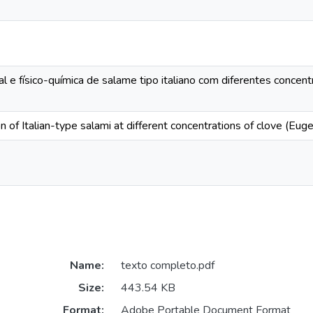
al e físico-química de salame tipo italiano com diferentes concen
 of Italian-type salami at different concentrations of clove (Euge
Name:
texto completo.pdf
Size:
443.54 KB
Format:
Adobe Portable Document Format