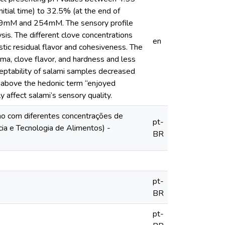
itial time) to 32.5% (at the end of
n 199mM and 254mM. The sensory profile
is. The different clove concentrations
en
istic residual flavor and cohesiveness. The
ma, clove flavor, and hardness and less
cceptability of salami samples decreased
e above the hedonic term “enjoyed
y affect salami’s sensory quality.
ano com diferentes concentrações de
pt-
cia e Tecnologia de Alimentos) -
BR
pt-
BR
pt-