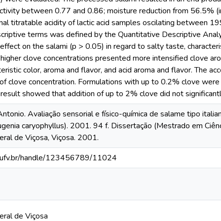
ctivity between 0.77 and 0.86; moisture reduction from 56.5% (in
inal titratable acidity of lactic acid samples oscilating betwee
riptive terms was defined by the Quantitative Descriptive Analys
 effect on the salami (p > 0.05) in regard to salty taste, character
 higher clove concentrations presented more intensified clove aro
teristic color, aroma and flavor, and acid aroma and flavor. The a
 of clove concentration. Formulations with up to 0.2% clove wer
result showed that addition of up to 2% clove did not significantl
tonio. Avaliação sensorial e físico-química de salame tipo itali
ugenia caryophyllus). 2001. 94 f. Dissertação (Mestrado em Ciên
ral de Viçosa, Viçosa. 2001.
s.ufv.br/handle/123456789/11024
eral de Viçosa