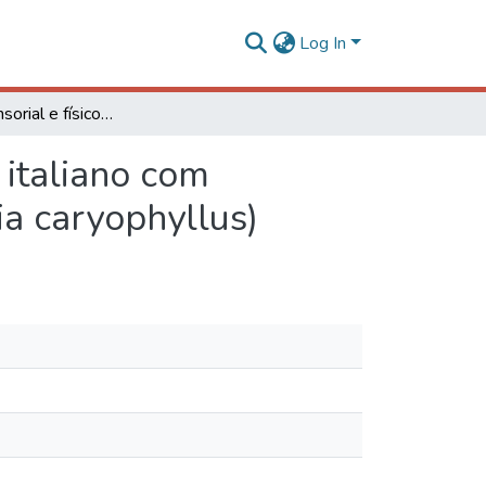
Log In
Avaliação sensorial e físico-química de salame tipo italiano com diferentes concentrações de cravo-da-índia (Eugenia caryophyllus)
 italiano com
ia caryophyllus)