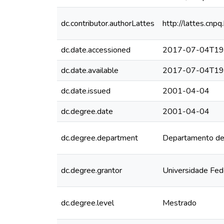
dc.contributor.authorLattes
http://lattes.c
dc.date.accessioned
2017-07-04T19
dc.date.available
2017-07-04T19
dc.date.issued
2001-04-04
dc.degree.date
2001-04-04
dc.degree.department
Departamento de
dc.degree.grantor
Universidade Fed
dc.degree.level
Mestrado