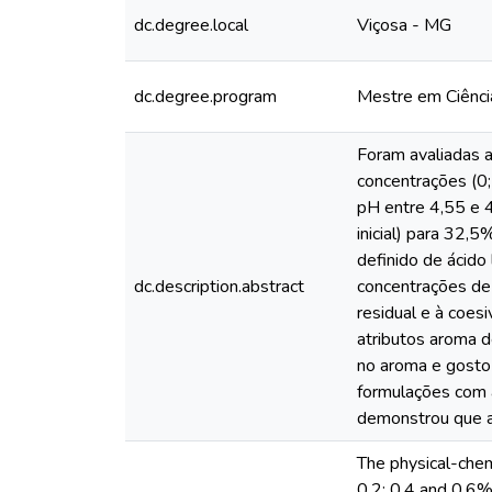
dc.degree.local
Viçosa - MG
dc.degree.program
Mestre em Ciênci
Foram avaliadas a
concentrações (0;
pH entre 4,55 e 
inicial) para 32,5
definido de ácido 
dc.description.abstract
concentrações de 
residual e à coes
atributos aroma de
no aroma e gosto 
formulações com 
demonstrou que a 
The physical-chemi
0.2; 0.4 and 0.6