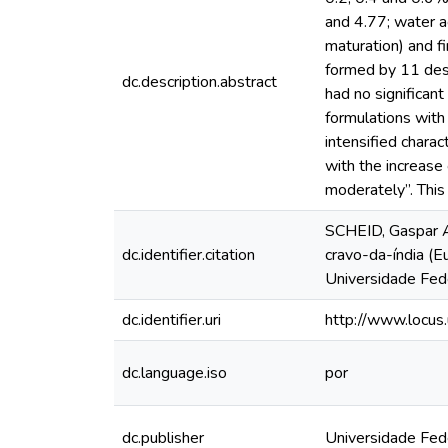
and 4.77; water a
maturation) and f
formed by 11 desc
dc.description.abstract
had no significant
formulations with
intensified charac
with the increase
moderately”. This 
SCHEID, Gaspar An
dc.identifier.citation
cravo-da-índia (E
Universidade Fede
dc.identifier.uri
http://www.locu
dc.language.iso
por
dc.publisher
Universidade Fed