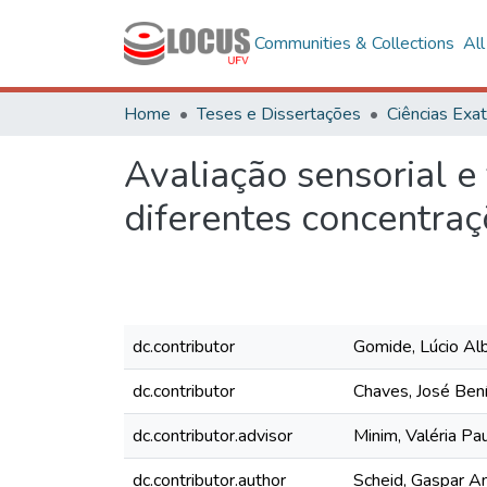
Communities & Collections
Al
Home
Teses e Dissertações
Avaliação sensorial e
diferentes concentraç
dc.contributor
Gomide, Lúcio Al
dc.contributor
Chaves, José Ben
dc.contributor.advisor
Minim, Valéria Pa
dc.contributor.author
Scheid, Gaspar A