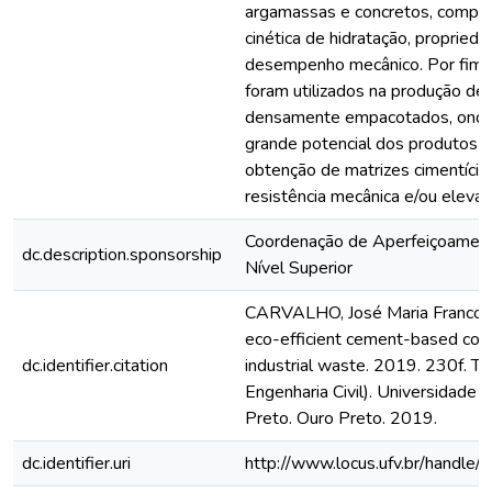
argamassas e concretos, compre
cinética de hidratação, propried
desempenho mecânico. Por fim, 
foram utilizados na produção de
densamente empacotados, onde 
grande potencial dos produtos 
obtenção de matrizes cimentícia
resistência mecânica e/ou elevad
Coordenação de Aperfeiçoamen
dc.description.sponsorship
Nível Superior
CARVALHO, José Maria Franco d
eco-efficient cement-based com
dc.identifier.citation
industrial waste. 2019. 230f. 
Engenharia Civil). Universidade 
Preto. Ouro Preto. 2019.
dc.identifier.uri
http://www.locus.ufv.br/hand