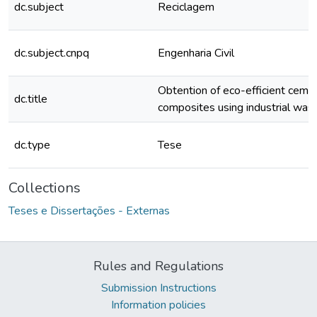
dc.subject
Reciclagem
dc.subject.cnpq
Engenharia Civil
Obtention of eco-efficient cem
dc.title
composites using industrial was
dc.type
Tese
Collections
Teses e Dissertações - Externas
Rules and Regulations
Submission Instructions
Information policies