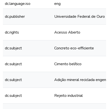
dc.language.iso
eng
dc.publisher
Universidade Federal de Ouro P
dc.rights
Acesso Aberto
dc.subject
Concreto eco-efficiente
dc.subject
Cimento belítico
dc.subject
Adição mineral reciclada engenh
dc.subject
Rejeito industrial