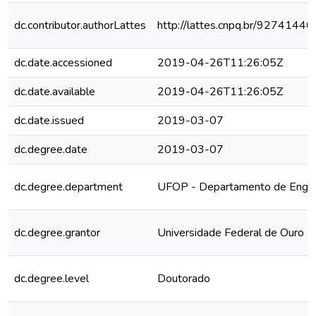
dc.contributor.authorLattes
http://lattes.cnpq.br/927414
dc.date.accessioned
2019-04-26T11:26:05Z
dc.date.available
2019-04-26T11:26:05Z
dc.date.issued
2019-03-07
dc.degree.date
2019-03-07
dc.degree.department
UFOP - Departamento de Engenh
dc.degree.grantor
Universidade Federal de Ouro P
dc.degree.level
Doutorado