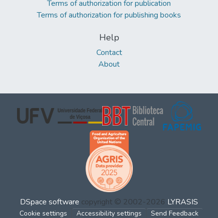
Terms of authorization for publication
Terms of authorization for publishing books
Help
Contact
About
DSpace software
copyright © 2002-2026
LYRASIS
Cookie settings
Accessibility settings
Send Feedback