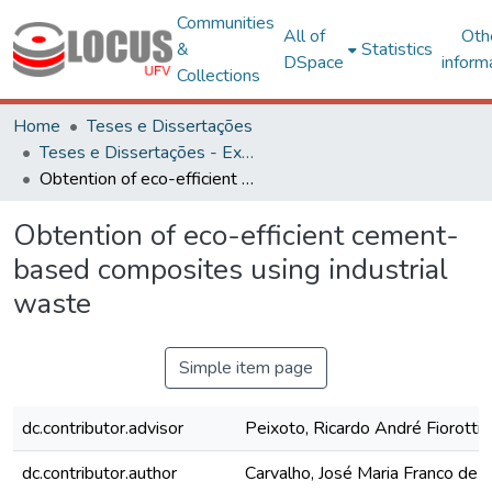
Communities
All of
Oth
&
Statistics
DSpace
inform
Collections
Home
Teses e Dissertações
Teses e Dissertações - Externas
Obtention of eco-efficient cement-based composites using industrial waste
Obtention of eco-efficient cement-
based composites using industrial
waste
Simple item page
dc.contributor.advisor
Peixoto, Ricardo André Fiorotti
dc.contributor.author
Carvalho, José Maria Franco de