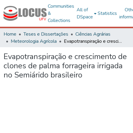
Communities
All of
Oth
&
Statistics
DSpace
inform
Collections
Home
Teses e Dissertações
Ciências Agrárias
Meteorologia Agrícola
Evapotranspiração e crescimento de clones de palma forrageira irrigada no Semiárido brasileiro
Evapotranspiração e crescimento de
clones de palma forrageira irrigada
no Semiárido brasileiro