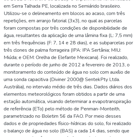
em Serra Talhada PE, localizada no Semiárido brasileiro.
Utilizou-se o delineamento em blocos ao acaso, com três
repetições, em arranjo fatorial (3x3), no qual as parcelas
foram compostas por três condições de disponibilidade de
água, resultantes da aplicação de uma lâmina fixa (L: 7,5 mm)
em três frequências (F: 7, 14 e 28 dias), e as subparcelas por
três clones de palma forrageira (IPA: IPA Sertânia; MIU:
Miúda; e OEM: Orelha de Elefante Mexicana). Foi realizado,
durante o período de junho de 2012 a fevereiro de 2013, o
monitoramento do conteúdo de água no solo com auxílio de
uma sonda capacitiva (Diviner 2000@ SentekPty Ltda.
Austrália), no intervalo médio de três dias. Dados diários dos
elementos meteorológicos foram obtidos a partir de uma
estação automática, visando determinar a evapotranspiração
de referência (ETo) pelo método de Penman-Monteith,
parametrizado no Boletim 56 da FAO. Por meio desses
dados e de propriedades físico-hídricas do solo, foi realizado
o balanço de água no solo (BAS) a cada 14 dias, sendo que