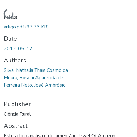
Loading...
Files
artigo.pdf
(37.73 KB)
Date
2013-05-12
Authors
Silva, Nathália Thaís Cosmo da
Moura, Roseni Aparecida de
Ferreira Neto, José Ambrósio
Publisher
Ciência Rural
Abstract
Este artigo analisa o documentário Jewel Of Amazon,