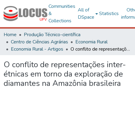
Communities
All of
Oth
&
Statistics
DSpace
inform
Collections
Home
Produção Técnico-científica
Centro de Ciências Agrárias
Economia Rural
Economia Rural - Artigos
O conflito de representações inter-étnicas em torno da exploração de diamantes na Amazônia brasileira
O conflito de representações inter-
étnicas em torno da exploração de
diamantes na Amazônia brasileira