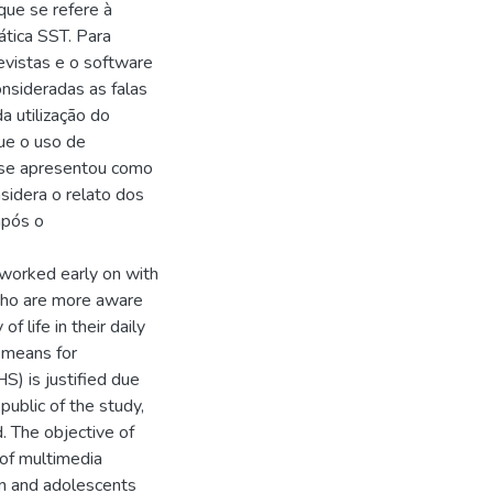
que se refere à
ática SST. Para
revistas e o software
sideradas as falas
 utilização do
ue o uso de
, se apresentou como
sidera o relato dos
após o
 worked early on with
 who are more aware
f life in their daily
 means for
S) is justified due
ublic of the study,
. The objective of
 of multimedia
ren and adolescents