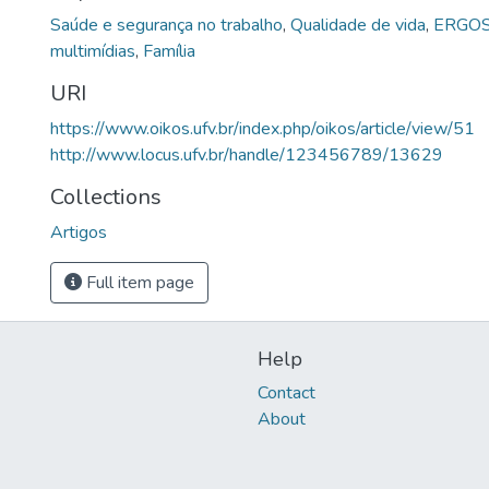
Saúde e segurança no trabalho
,
Qualidade de vida
,
ERGO
multimídias
,
Família
URI
https://www.oikos.ufv.br/index.php/oikos/article/view/51
http://www.locus.ufv.br/handle/123456789/13629
Collections
Artigos
Full item page
Help
Contact
About