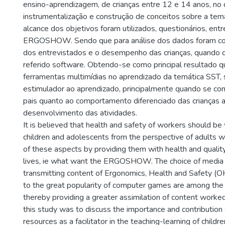
ensino-aprendizagem, de crianças entre 12 e 14 anos, no 
instrumentalização e construção de conceitos sobre a tem
alcance dos objetivos foram utilizados, questionários, ent
ERGOSHOW. Sendo que para análise dos dados foram con
dos entrevistados e o desempenho das crianças, quando da
referido software. Obtendo-se como principal resultado q
ferramentas multimídias no aprendizado da temática SST
estimulador ao aprendizado, principalmente quando se con
pais quanto ao comportamento diferenciado das crianças 
desenvolvimento das atividades.
It is believed that health and safety of workers should be
children and adolescents from the perspective of adults
of these aspects by providing them with health and quality o
lives, ie what want the ERGOSHOW. The choice of media
transmitting content of Ergonomics, Health and Safety (OH
to the great popularity of computer games are among the p
thereby providing a greater assimilation of content worked
this study was to discuss the importance and contribution
resources as a facilitator in the teaching-learning of child