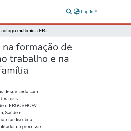
Log In
A tecnologia multimídia ERGOSHOW como prática na formação de conceitos quanto a ergonomia, saúde e segurança no trabalho e na busca de saúde, bem-estar e qualidade de vida na família
 na formação de
o trabalho e na
família
das desde cedo com
ltos mais
tende o ERGOSHOW,
ia, Saúde e
o foi discutir a
cilitador no processo