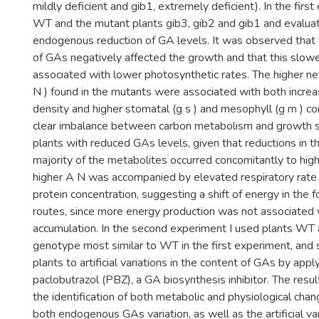
mildly deficient and gib1, extremely deficient). In the firs
WT and the mutant plants gib3, gib2 and gib1 and evaluat
endogenous reduction of GA levels. It was observed that 
of GAs negatively affected the growth and that this slowe
associated with lower photosynthetic rates. The higher n
N ) found in the mutants were associated with both incre
density and higher stomatal (g s ) and mesophyll (g m ) c
clear imbalance between carbon metabolism and growth s
plants with reduced GAs levels, given that reductions in th
majority of the metabolites occurred concomitantly to hig
higher A N was accompanied by elevated respiratory rate 
protein concentration, suggesting a shift of energy in the 
routes, since more energy production was not associated 
accumulation. In the second experiment I used plants WT 
genotype most similar to WT in the first experiment, and
plants to artificial variations in the content of GAs by app
paclobutrazol (PBZ), a GA biosynthesis inhibitor. The resu
the identification of both metabolic and physiological cha
both endogenous GAs variation, as well as the artificial va