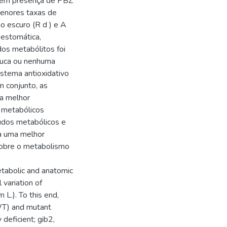
o em presença de PBZ
Menores taxas de
 escuro (R d ) e A
 estomática,
dos metabólitos foi
ouca ou nenhuma
istema antioxidativo
m conjunto, as
a melhor
 metabólicos
tudos metabólicos e
ra uma melhor
sobre o metabolismo
etabolic and anatomic
variation of
L.). To this end,
WT) and mutant
 deficient; gib2,