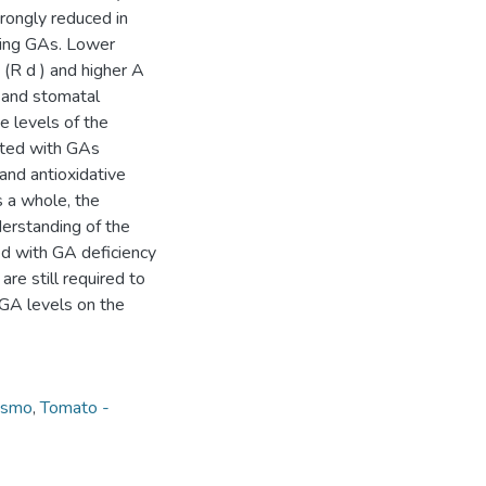
rongly reduced in
ing GAs. Lower
(R d ) and higher A
y and stomatal
e levels of the
ated with GAs
 and antioxidative
 a whole, the
derstanding of the
ed with GA deficiency
re still required to
 GA levels on the
ismo
,
Tomato -