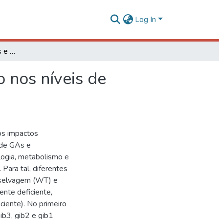
Log In
Impactos ecofisiológicos e metabólicos da alteração nos níveis de giberelina em tomate
o nos níveis de
 os impactos
o de GAs e
ologia, metabolismo e
Para tal, diferentes
o selvagem (WT) e
nte deficiente,
iente). No primeiro
ib3, gib2 e gib1