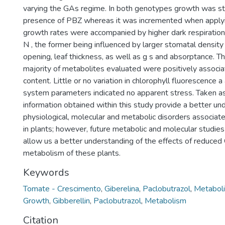
varying the GAs regime. In both genotypes growth was st
presence of PBZ whereas it was incremented when apply
growth rates were accompanied by higher dark respiration 
N , the former being influenced by larger stomatal densit
opening, leaf thickness, as well as g s and absorptance. Th
majority of metabolites evaluated were positively associ
content. Little or no variation in chlorophyll fluorescence a
system parameters indicated no apparent stress. Taken as
information obtained within this study provide a better un
physiological, molecular and metabolic disorders associat
in plants; however, future metabolic and molecular studies a
allow us a better understanding of the effects of reduced
metabolism of these plants.
Keywords
Tomate - Crescimento
,
Giberelina
,
Paclobutrazol
,
Metabol
Growth
,
Gibberellin
,
Paclobutrazol
,
Metabolism
Citation