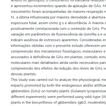
ambos os genótipos, o crescimento foi bastante reduzid
e apresentou incrementos quando da aplicação de GAs. 
crescimento foram acompanhadas de maiores respiração no
N , a última influenciada por maiores densidade e abertura
espessura foliar, assim como g s e absortância. A maioria 
positivamente correlacionada com o conteúdo de GAs. P
variação em parâmetros da fluorescência da clorofila a e s
indicam ausência de estresses aparentes. Consideradas e
informações obtidas com o presente estudo oferecem um
compreensão dos mecanismos fisiológicos, moleculares e
associados à deficiência de GAs em plantas; contudo, es
moleculares mais detalhados ainda serão necessários pa
compreensão dos efeitos da redução dos níveis de GAs 
dessas plantas.
This study was carried out to analyze the physiological, m
impacts promoted by both the endogenous and/or artificial 
gibberellins (GAs) on tomato plants (Solanum lycopersicum 
different experiments were performed using wild-type (
plants in the biosynthesis of gibberellins (gib3, moderately