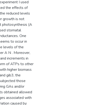
t experiment I used
ed the effects of
the reduced levels
r growth is not
et photosynthesis (A
ased stomatal
onductances. One
eems to occur in
e levels of the
her A N . Moreover,
and increments in
form of ATPs to other
with higher biomass
and gib3, the
 subjected those
lying GAs and/or
lts obtained allowed
nges associated with
riation caused by