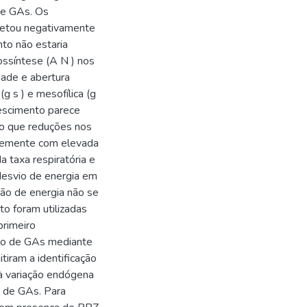
de GAs. Os
fetou negativamente
to não estaria
ossíntese (A N ) nos
ade e abertura
 s ) e mesofílica (g
escimento parece
to que reduções nos
ntemente com elevada
 taxa respiratória e
desvio de energia em
ção de energia não se
o foram utilizadas
rimeiro
údo de GAs mediante
iram a identificação
 à variação endógena
l de GAs. Para