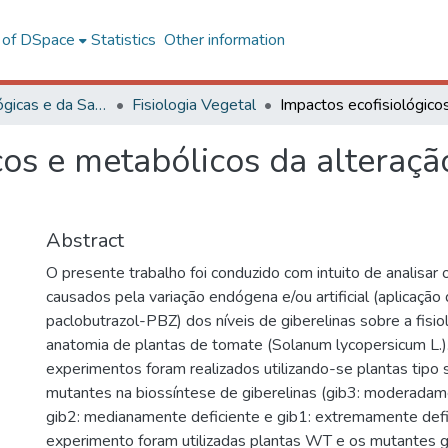
l of DSpace
Statistics
Other information
Ciências Biológicas e da Saúde
Fisiologia Vegetal
cos e metabólicos da alteraçã
Abstract
O presente trabalho foi conduzido com intuito de analisar
causados pela variação endógena e/ou artificial (aplicaçã
paclobutrazol-PBZ) dos níveis de giberelinas sobre a fisi
anatomia de plantas de tomate (Solanum lycopersicum L.). 
experimentos foram realizados utilizando-se plantas tip
mutantes na biossíntese de giberelinas (gib3: moderadame
gib2: medianamente deficiente e gib1: extremamente defic
experimento foram utilizadas plantas WT e os mutantes g