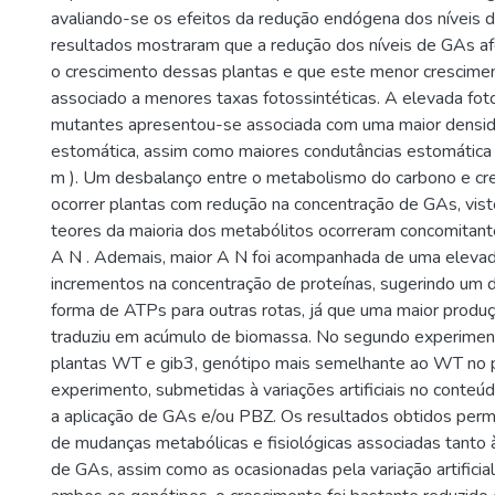
avaliando-se os efeitos da redução endógena dos níveis 
resultados mostraram que a redução dos níveis de GAs a
o crescimento dessas plantas e que este menor crescimen
associado a menores taxas fotossintéticas. A elevada fot
mutantes apresentou-se associada com uma maior densid
estomática, assim como maiores condutâncias estomática (g
m ). Um desbalanço entre o metabolismo do carbono e cr
ocorrer plantas com redução na concentração de GAs, vis
teores da maioria dos metabólitos ocorreram concomita
A N . Ademais, maior A N foi acompanhada de uma elevada
incrementos na concentração de proteínas, sugerindo um 
forma de ATPs para outras rotas, já que uma maior produ
traduziu em acúmulo de biomassa. No segundo experiment
plantas WT e gib3, genótipo mais semelhante ao WT no p
experimento, submetidas à variações artificiais no conte
a aplicação de GAs e/ou PBZ. Os resultados obtidos permit
de mudanças metabólicas e fisiológicas associadas tanto
de GAs, assim como as ocasionadas pela variação artificia