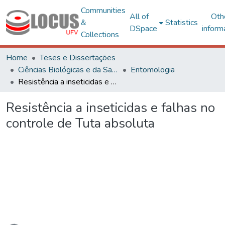
Communities
All of
Oth
&
Statistics
DSpace
inform
Collections
Home
Teses e Dissertações
Ciências Biológicas e da Saúde
Entomologia
Resistência a inseticidas e falhas no controle de Tuta absoluta
Resistência a inseticidas e falhas no
controle de Tuta absoluta