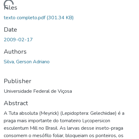
ding...
Files
texto completo.pdf
(301.34 KB)
Date
2009-02-17
Authors
Silva, Gerson Adriano
Publisher
Universidade Federal de Viçosa
Abstract
A Tuta absoluta (Meyrick) (Lepidoptera: Gelechiidae) é a
praga mais importante do tomateiro Lycopersicon
esculentum Mill no Brasil. As larvas desse inseto-praga
consomem o mesófilo foliar, bloqueiam os ponteiros, os