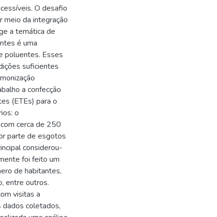
cessíveis. O desafio
r meio da integração
ge a temática de
rantes é uma
de poluentes. Esses
ições suficientes
armonização
abalho a confecção
tes (ETEs) para o
ios: o
) com cerca de 250
or parte de esgotos
rincipal considerou-
lmente foi feito um
ero de habitantes,
 entre outros.
om visitas a
s dados coletados,