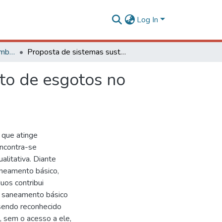
Log In
Engenharia Agrícola e Ambiental - TCCs de Graduação
Proposta de sistemas sustentáveis para o tratamento de esgotos no município de Coimbra, MG
to de esgotos no
 que atinge
ncontra-se
alitativa. Diante
neamento básico,
uos contribui
 O saneamento básico
 sendo reconhecido
 sem o acesso a ele,