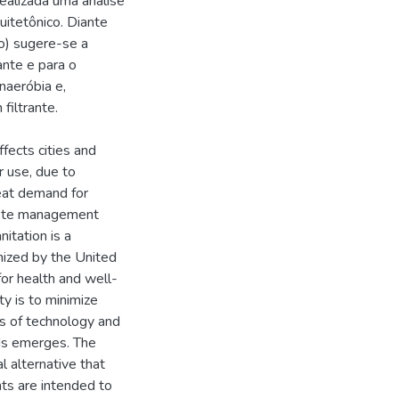
ealizada uma análise
uitetônico. Diante
to) sugere-se a
ante e para o
naeróbia e,
filtrante.
fects cities and
r use, due to
great demand for
waste management
itation is a
nized by the United
for health and well-
y is to minimize
ds of technology and
nds emerges. The
 alternative that
ts are intended to