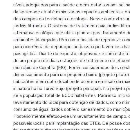
níveis adequados para a saúde e bem-estar tornam-se ina
da sociedade atual é minimizar os impactos ambientais, po
dos campos da tecnologia e ecologia. Nesse contexto sur
jardins filtrantes. O sistema de tratamento via jardins filt
alternativa ecológica que utiliza plantas para tratamento 
ambientes planejados têm como finalidade reproduzir cond
para ocorrência da depuração, ao passo que favorece a h
paisagística. Diante do exposto, objetivou-se com este tr
de um projeto de duas estações de tratamento de efluen
município de Coimbra (MG). Foram considerados dois cenár
dimensionamento para um pequeno bairro (projeto piloto
habitantes e em outro local onde ocorre a emissão da mai
in natura no rio Turvo Sujo (projeto principal). No projeto p
se a população total de 6000 habitantes. Para isso, inicia
levantamento do local para obtenção de dados, como núm
consumo de água, dados sobre o saneamento do município,
Posteriormente efetuou-se um levantamento de campo, c
possíveis locais para implantação das ETEs. De posse do