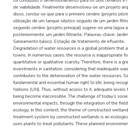
foi conduzido o dimensionamento para os dois cenários e r
de viabilidade. Finalmente desenvolveu-se um projeto arq
disso, conclui-se que para o primeiro cenário (projeto pilo
utilização de um tanque séptico seguido de um jardim filtr
segundo cenário (projeto principal) sugere-se uma lagoa a
posteriormente, um jardim filtrante. Palavras-chave: Jardim 
Saneamento básico. Estação de tratamento de efluente.
Degradation of water resources is a global problem that af
towns. In numerous cases, the resource is inappropriate fo
quantitative or qualitative scarcity. Therefore, there is a 
investments in sanitation, considering that inadequate 
contributes to the deterioration of the water resources. San
fundamental and essential human right to life, being recog
Nations (UN). Thus, without access to it, adequate levels 
being become inaccessible. The challenge of today’s societ
environmental impacts, through the integration of the fiel
ecology. In this context, the theme of constructed wetla
treatment system by constructed wetlands is an ecological
uses plants to treat pollutants. These planned environmen