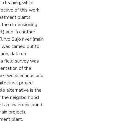
f cleaning, while
ective of this work
reatment plants
: the dimensioning
ct) and in another
urvo Sujo river (main
on was carried out to
tion, data on
 a field survey was
mentation of the
the two scenarios and
hitectural project
e alternative is the
or the neighborhood
 of an anaerobic pond
ain project).
ment plant.