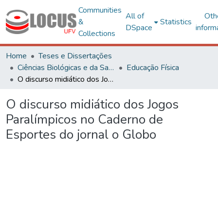
Communities
All of
Oth
&
Statistics
DSpace
inform
Collections
Home
Teses e Dissertações
Ciências Biológicas e da Saúde
Educação Física
O discurso midiático dos Jogos Paralímpicos no Caderno de Esportes do jornal o Globo
O discurso midiático dos Jogos
Paralímpicos no Caderno de
Esportes do jornal o Globo