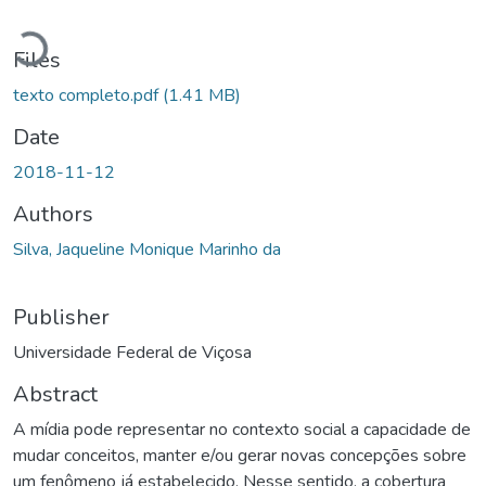
Loading...
Files
texto completo.pdf
(1.41 MB)
Date
2018-11-12
Authors
Silva, Jaqueline Monique Marinho da
Publisher
Universidade Federal de Viçosa
Abstract
A mídia pode representar no contexto social a capacidade de
mudar conceitos, manter e/ou gerar novas concepções sobre
um fenômeno já estabelecido. Nesse sentido, a cobertura