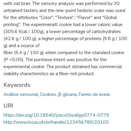
with oat bran. The sensory analysis was performed by 30
untrained tasters and the nine-point hedonic scale was used
for the attributes "Color", "Texture", "Flavor" and "Global
printing". The experimenatl cookie had a lower caloric value
(305.6 Kcal / 100g), a lower percentage of carbohydrates
(42.6 g / 100 g), a higher percentage of proteins (9.8 g / 100
g) and a source of
fiber (5.4 g / 100 g) when compared to the standard cookie
(P <0.05). The purchase intent was positive for the
experimental cookie. The product obtained has commercial
viability characteristics as a fiber-rich product.
Keywords
Análise sensorial
,
Cookies
,
β-glicana
,
Farelo de aveia
URI
https://doi.org/10.18540/jcecvl3iss6pp0774-0779
http://www.locus.ufv.br/handle/123456789/20103