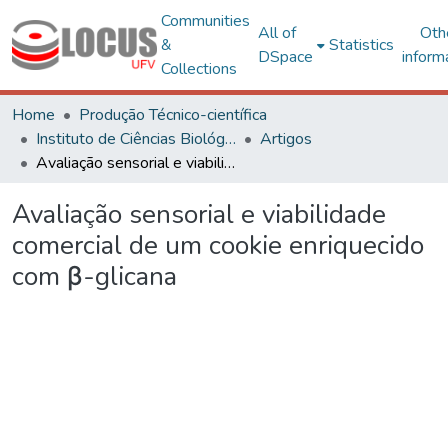
Communities
All of
Oth
&
Statistics
DSpace
inform
Collections
Home
Produção Técnico-científica
Instituto de Ciências Biológicas e da Saúde – CRP
Artigos
Avaliação sensorial e viabilidade comercial de um cookie enriquecido com β-glicana
Avaliação sensorial e viabilidade
comercial de um cookie enriquecido
com β-glicana