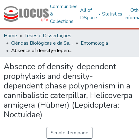
Communities
All of
Oth
&
Statistics
DSpace
inform
Collections
Home
Teses e Dissertações
Ciências Biológicas e da Saúde
Entomologia
Absence of density-dependent prophylaxis and density- dependent phase polyphenism in a cannibalistic caterpillar, Helicoverpa armigera (Hübner) (Lepidoptera: Noctuidae)
Absence of density-dependent
prophylaxis and density-
dependent phase polyphenism in a
cannibalistic caterpillar, Helicoverpa
armigera (Hübner) (Lepidoptera:
Noctuidae)
Simple item page