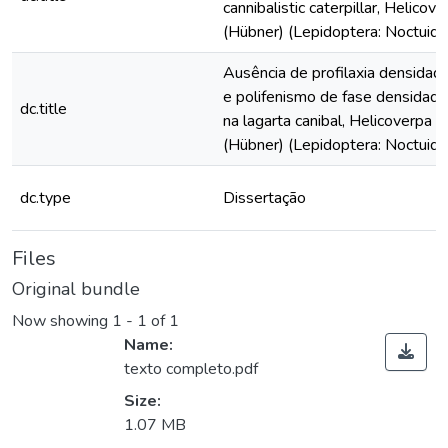
cannibalistic caterpillar, Helicov
(Hübner) (Lepidoptera: Noctuida
Ausência de profilaxia densida
e polifenismo de fase densida
dc.title
na lagarta canibal, Helicoverpa 
(Hübner) (Lepidoptera: Noctuida
dc.type
Dissertação
Files
Original bundle
Now showing
1 - 1 of 1
Name:
texto completo.pdf
Size:
1.07 MB