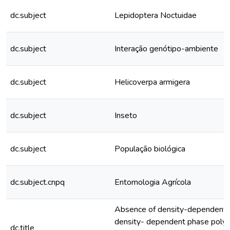
dc.subject
Lepidoptera Noctuidae
dc.subject
Interação genótipo-ambiente
dc.subject
Helicoverpa armigera
dc.subject
Inseto
dc.subject
População biológica
dc.subject.cnpq
Entomologia Agrícola
Absence of density-dependent 
density- dependent phase polyp
dc.title