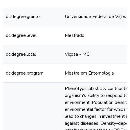
dc.degree.grantor
Universidade Federal de Viçosa
dc.degree.level
Mestrado
dc.degree.local
Viçosa - MG
dc.degree.program
Mestre em Entomologia
Phenotypic plasticity contributes
organism's ability to respond to 
environment. Population density 
environmental factor for which v
lead to changes in investment i
against diseases. Density-depe