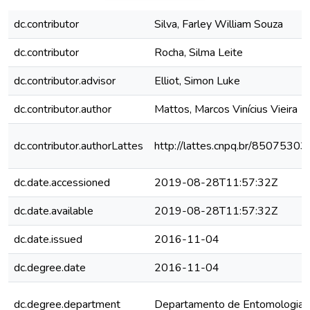
dc.contributor
Silva, Farley William Souza
dc.contributor
Rocha, Silma Leite
dc.contributor.advisor
Elliot, Simon Luke
dc.contributor.author
Mattos, Marcos Vinícius Vieira
dc.contributor.authorLattes
http://lattes.cnpq.br/850753
dc.date.accessioned
2019-08-28T11:57:32Z
dc.date.available
2019-08-28T11:57:32Z
dc.date.issued
2016-11-04
dc.degree.date
2016-11-04
dc.degree.department
Departamento de Entomologia