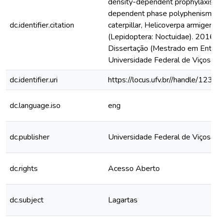
density-dependent prophylaxis 
dependent phase polyphenism in 
dc.identifier.citation
caterpillar, Helicoverpa armiger
(Lepidoptera: Noctuidae). 2016. 
Dissertação (Mestrado em Ento
Universidade Federal de Viçosa,
dc.identifier.uri
https://locus.ufv.br//handle/
dc.language.iso
eng
dc.publisher
Universidade Federal de Viçosa
dc.rights
Acesso Aberto
dc.subject
Lagartas