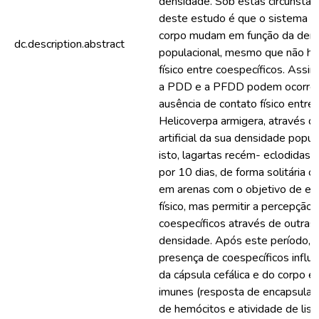
densidade. Sob estas circunstânc
deste estudo é que o sistema im
corpo mudam em função da den
dc.description.abstract
populacional, mesmo que não ha
físico entre coespecíficos. Assim
a PDD e a PFDD podem ocorre
ausência de contato físico entre 
Helicoverpa armigera, através d
artificial da sua densidade popul
isto, lagartas recém- eclodidas 
por 10 dias, de forma solitária 
em arenas com o objetivo de evi
físico, mas permitir a percepção 
coespecíficos através de outras 
densidade. Após este período, f
presença de coespecíficos influenc
da cápsula cefálica e do corpo e 
imunes (resposta de encapsulaç
de hemócitos e atividade de liso