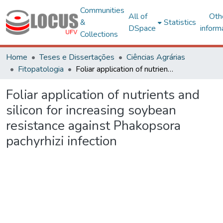
Communities
All of
Oth
&
Statistics
DSpace
inform
Collections
Home
Teses e Dissertações
Ciências Agrárias
Fitopatologia
Foliar application of nutrients and silicon for increasing soybean resistance against Phakopsora pachyrhizi infection
Foliar application of nutrients and
silicon for increasing soybean
resistance against Phakopsora
pachyrhizi infection