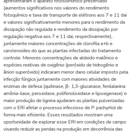
apresentaram o aparato fotossintético preservado
(aumentos significativos nos valores do rendimento
fotoquímico e taxa de transporte de elétrons aos 7 e 11 dai
e valores significativamente menores para o rendimento da
dissipação não regulada e rendimento da dissipação por
regulação negativa aos 7 e 11 dai, respectivamente),
juntamente maiores concentrações de clorofila a+b e
carotenoides do que as plantas infectadas do tratamento
controle. Menores concentrações de aldeido malônico e
espécies reativas de oxigênio (peróxido de hidrogênio e
ânion superóxido) indicaram menor dano celular imposto pela
infecção fúngica juntamente com maiores atividades de
enzimas de defesa (quitinase, β- 1,3-glucanase, fenilalanina
amônia-liase, peroxidase, polifenoloxidase e lipoxigenase) e
maior produção de lignina ajudaram as plantas pulverizadas
com o ERI afetar o processo infeccioso de P. pachyrhizi de
forma mais eficiente. Esses resultados mostram uma
oportunidade de explorar esse ERI em condições de campo
visando reduzir as perdas na produção em decorrência das