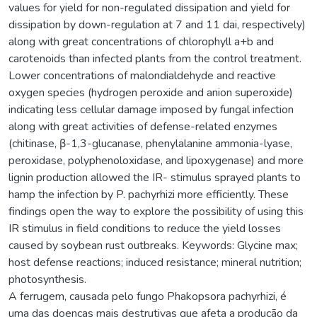
values for yield for non-regulated dissipation and yield for
dissipation by down-regulation at 7 and 11 dai, respectively)
along with great concentrations of chlorophyll a+b and
carotenoids than infected plants from the control treatment.
Lower concentrations of malondialdehyde and reactive
oxygen species (hydrogen peroxide and anion superoxide)
indicating less cellular damage imposed by fungal infection
along with great activities of defense-related enzymes
(chitinase, β-1,3-glucanase, phenylalanine ammonia-lyase,
peroxidase, polyphenoloxidase, and lipoxygenase) and more
lignin production allowed the IR- stimulus sprayed plants to
hamp the infection by P. pachyrhizi more efficiently. These
findings open the way to explore the possibility of using this
IR stimulus in field conditions to reduce the yield losses
caused by soybean rust outbreaks. Keywords: Glycine max;
host defense reactions; induced resistance; mineral nutrition;
photosynthesis.
A ferrugem, causada pelo fungo Phakopsora pachyrhizi, é
uma das doenças mais destrutivas que afeta a produção da